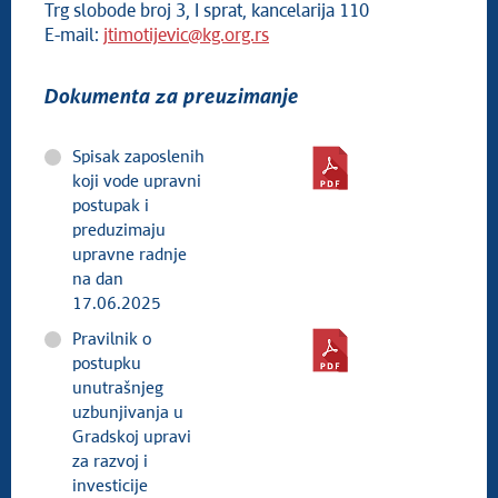
Trg slobode broj 3, I sprat, kancelarija 110
E-mail:
jtimotijevic@kg.org.rs
Dokumenta za preuzimanje
Spisak zaposlenih
koji vode upravni
postupak i
preduzimaju
upravne radnje
na dan
17.06.2025
Pravilnik o
postupku
unutrašnjeg
uzbunjivanja u
Gradskoj upravi
za razvoj i
investicije