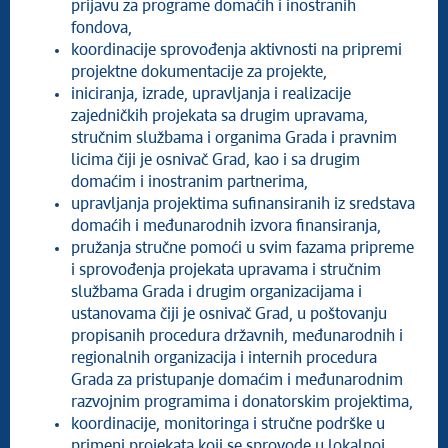
prijavu za programe domaćih i inostranih
fondova,
koordinacije sprovođenja aktivnosti na pripremi
projektne dokumentacije za projekte,
iniciranja, izrade, upravljanja i realizacije
zajedničkih projekata sa drugim upravama,
stručnim službama i organima Grada i pravnim
licima čiji je osnivač Grad, kao i sa drugim
domaćim i inostranim partnerima,
upravljanja projektima sufinansiranih iz sredstava
domaćih i međunarodnih izvora finansiranja,
pružanja stručne pomoći u svim fazama pripreme
i sprovođenja projekata upravama i stručnim
službama Grada i drugim organizacijama i
ustanovama čiji je osnivač Grad, u poštovanju
propisanih procedura državnih, međunarodnih i
regionalnih organizacija i internih procedura
Grada za pristupanje domaćim i međunarodnim
razvojnim programima i donatorskim projektima,
koordinacije, monitoringa i stručne podrške u
primeni projekata koji se sprovode u lokalnoj