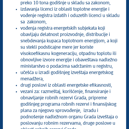
preko 10 tona godišnje u skladu sa zakonom,
izdavanja licenci iz oblasti toplotne energije i
vođenje registra izdatih i oduzetih licenci u skladu
sa zakonom,
vođenja registra energetskih subjekata koji
obavljaju delatnost proizvodnje, distribucije i
snebdevanja kupaca toplotnom energijom, a koji
su stekli podsticajne mere jer koriste
visokoefikasnu kogeneraciju, otpadnu toplotu ili
obnovljive izvore energije i obaveštava nadležno
ministarstvo o podacima sadržanim u registru,
učešća u izradi godišnjeg izveštaja energetskog
menadžera,
drugi poslovi iz oblasti energetske efikasnosti,
vezani za: razmeštaj, korišćenje, finansiranje i
obnavljanje robnih rezervi Grada, pripreme
godišnjeg programa robnih rezervi i finansijskog
plana za njegovo sprovođenje, izradu i
podnošenje nadležnom organu Grada izveštaja o
poslovanju robnim rezervama, druge poslove u