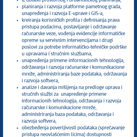
iz oblasti prostornog i urbanističkog planiranja,
planiranja i razvoja platforme pametnog grada,
unapređenja i razvoja E-uprave i GIS-a,
kreiranja korisničkih profila i definisanja prava
pristupa podacima, postavljanje i održavanje
računarske veze, vođenja evidencije informatičke
opreme sa servisnim intervencijama i drugi
poslovi za potrebe informatičko-tehničke podrške
u upravama i stručnim službama,
unapređenja primene informacionih tehnologija,
održavanja i razvoja računarske i komunikacione
mreže, administriranja baze podataka, održavanja
i razvoja softvera,
analize i davanja mišljenja na predloge uprava i
stručnih službi za unapređenje primene
informacionih tehnologija, održavanja i razvoja
računarske i komunikacione mreže,
administriranja baza podataka, održavanja i
razvoja softvera,
obezbeđenja poverljivosti podataka (sprečavanje
pristupa neovlašćenim licima) dostupnosti