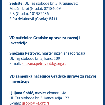
GU za poslove organa Grada
Sedište:
Ul. Trg slobode br. 3, Kragujevac;
Matični broj (Grada): 07184069
GU za razvoj i investicije
PIB (Grada): 101982436
GU za komunalne poslove
Šifra delatnosti (Grada): 8411
GU za društvene delatnosti
GU za imovinske poslove, urbanizam, izgradnju i
ozakonjenje
Gradska poreska uprava
VD načelnice Gradske uprave za razvoj i
GU za finansije i javne nabavke
investicije
GU za ljudske resurse, opšte i zajedničke poslove
GU za propise
Snežana Petrović,
master inženjer saobraćaja
GU za inspekcijske poslove i komunalnu miliciju
Ul. Trg slobode br. 3, kanc. 109
E-mail:
snezana.petrovic@kg.org.rs
Gradsko pravobranilaštvo
Lokalni ombudsman
Glavni urbanista grada Kragujevca
VD zamenika načelnice Gradske uprave za razvoj
Energetski menadžer grada Kragujevca
i investicije
Radna tela organa grada
Lokalni antikorupcijski forum
Ljiljana Šobić,
master ekonomista
Privredni savet grada Kragujevca
Ul. Trg slobode br. 3, kancelarija 122
E-mail:
ljsobic@kg.org.rs
Služba za internu reviziju