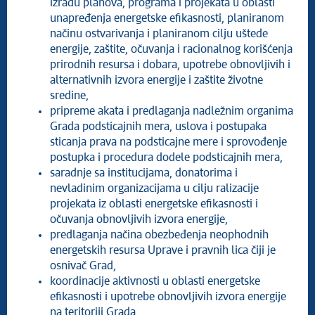
izradu planova, programa i projekata u oblasti
unapređenja energetske efikasnosti, planiranom
načinu ostvarivanja i planiranom cilju uštede
energije, zaštite, očuvanja i racionalnog korišćenja
prirodnih resursa i dobara, upotrebe obnovljivih i
alternativnih izvora energije i zaštite životne
sredine,
pripreme akata i predlaganja nadležnim organima
Grada podsticajnih mera, uslova i postupaka
sticanja prava na podsticajne mere i sprovođenje
postupka i procedura dodele podsticajnih mera,
saradnje sa institucijama, donatorima i
nevladinim organizacijama u cilju ralizacije
projekata iz oblasti energetske efikasnosti i
očuvanja obnovljivih izvora energije,
predlaganja načina obezbeđenja neophodnih
energetskih resursa Uprave i pravnih lica čiji je
osnivač Grad,
koordinacije aktivnosti u oblasti energetske
efikasnosti i upotrebe obnovljivih izvora energije
na teritoriji Grada,