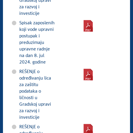
Gradskoj upravi
za razvoj i
investicije
Spisak zaposlenih
koji vode upravni
postupak i
preduzimaju
upravne radnje
na dan 8. jul
2024. godine
REŠENjE o
određivanju lica
za zaštitu
podataka o
ličnosti u
Gradskoj upravi
za razvoj i
investicije
REŠENjE o