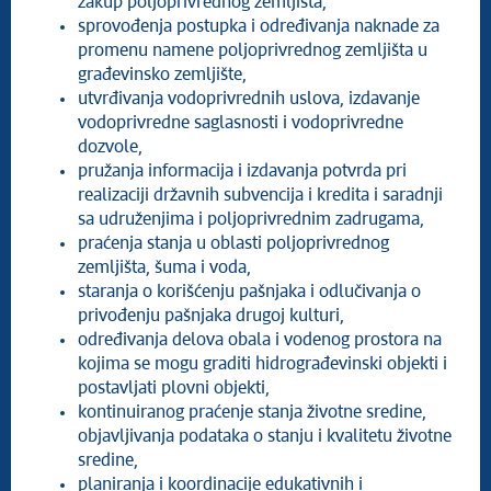
zakup poljoprivrednog zemljišta,
sprovođenja postupka i određivanja naknade za
promenu namene poljoprivrednog zemljišta u
građevinsko zemljište,
utvrđivanja vodoprivrednih uslova, izdavanje
vodoprivredne saglasnosti i vodoprivredne
dozvole,
pružanja informacija i izdavanja potvrda pri
realizaciji državnih subvencija i kredita i saradnji
sa udruženjima i poljoprivrednim zadrugama,
praćenja stanja u oblasti poljoprivrednog
zemljišta, šuma i voda,
staranja o korišćenju pašnjaka i odlučivanja o
privođenju pašnjaka drugoj kulturi,
određivanja delova obala i vodenog prostora na
kojima se mogu graditi hidrograđevinski objekti i
postavljati plovni objekti,
kontinuiranog praćenje stanja životne sredine,
objavljivanja podataka o stanju i kvalitetu životne
sredine,
planiranja i koordinacije edukativnih i