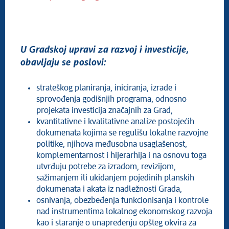
Javna preduzeća, privredna društva i ustanove
Mesne zajednice
U Gradskoj upravi za razvoj i investicije,
obavljaju se poslovi:
strateškog planiranja, iniciranja, izrade i
sprovođenja godišnjih programa, odnosno
projekata investicija značajnih za Grad,
kvantitativne i kvalitativne analize postojećih
dokumenata kojima se regulišu lokalne razvojne
politike, njihova međusobna usaglašenost,
komplementarnost i hijerarhija i na osnovu toga
utvrđuju potrebe za izradom, revizijom,
sažimanjem ili ukidanjem pojedinih planskih
dokumenata i akata iz nadležnosti Grada,
osnivanja, obezbeđenja funkcionisanja i kontrole
nad instrumentima lokalnog ekonomskog razvoja
kao i staranje o unapređenju opšteg okvira za