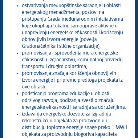
ostvarivanja međuopštinske saradnje u oblasti
energetskog menadžmenta, poslovi na
pristupanju Grada međunarodnim inicijativama
koje okupljaju lokalne samouprave aktivne u
unapređenju energetske efikasnosti i korišćenju
obnovljivih izvora energije (povelja
Gradonačelnika i slične organizacije),
promovisanja i sprovođenja mera energetske
efikasnosti u zgradarstvu, komunalnoj privredi i
transportu i drugim oblastima,
promovisanja značaja korišćenja obnovljivih
izvora energije i pripreme predloga projekata iz
ove oblasti,
podsticanja programa edukacije u oblasti
održivog razvoja, podizanja svesti o značaju
energetske efikasnosti i saradnja sa udruženjima,
izdavanja energetske dozvole za izgradnju i
rekonstrukciju objekata za proizvodnju i
distribuciju toplotne energije snage preko 1 MW i
objekata za proizvodnju biogoriva kapaciteta