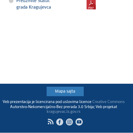
Preuzmite Statut
grada Kragujevca
Mapa sajta
Veb prezentacija je licencirana pod uslovima licence
Creative Commons
Autorstvo-Nekomercijalno-Bez prerada 3.0 Srbija; Veb projekat
kragujevac.ls.gov.rs