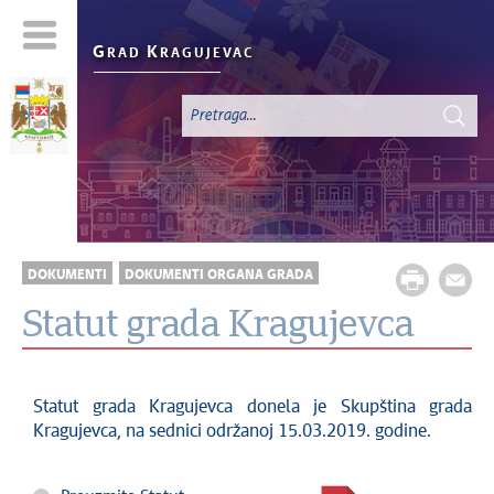
G
K
RAD
RAGUJEVAC
DOKUMENTI
DOKUMENTI ORGANA GRADA
Statut grada Kragujevca
Statut grada Kragujevca donela je Skupština grada
Kragujevca, na sednici održanoj 15.03.2019. godine.