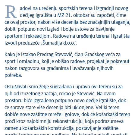
Kultura
R
adovi na uređenju sportskih terena i izgradnji novog
Zdravstvo
dečijeg igrališta u MZ 21. oktobar su započeti, čime
Socijalna zaštita
će ovaj prostor, nakon više decenija bez značajnijih ulaganja,
Sport
dobiti potpuno novi izgled i bolje uslove za bavljenje
sportom i rekreacijom. Radove na uređenju terena i igrališta
Sednice Gradskog veća
izvodi preduzeće „Šumadija d.o.o.“.
Sednice Skupštine
Turizam
Kako je istakao Predrag Stevović, član Gradskog veća za
sport i omladinu, koji je obišao radove, projekat je pokrenut
Kragujevac - Grad u parku
nakon razgovora sa građanima i uvažavanja njihovih
Ekologija
potreba.
Mladi u lokalnoj samoupravi
Osluškivali smo želje sugrađana i upravo ovi tereni su za
NVO
njih od izuzetnog značaja, rekao je Stevović. Na ovom
Međunarodna saradnja
prostoru biće izgrađeno potpuno novo dečije igralište, dok
Poziv za medije
će sprave stare više decenija biti uklonjene. Veliki teren
Izbori
dobiće nove zaštitne mreže i golove, dok će košarkaški teren
Oktobarske svečanosti
proći kroz najobimniju rekonstrukciju, koja podrazumeva
zamenu košarkaških konstrukcija, postavljanje zaštitne
Obrazovanje