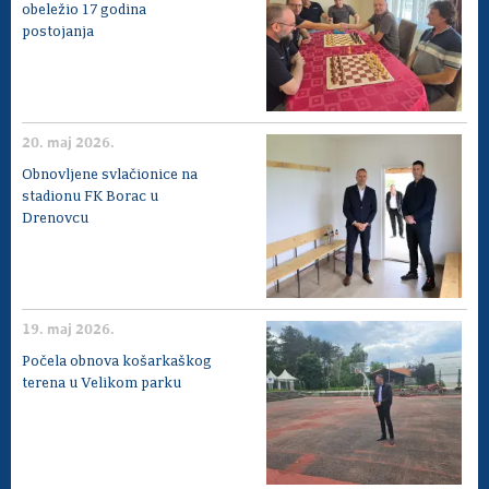
obeležio 17 godina
postojanja
20. maj 2026.
Obnovljene svlačionice na
stadionu FK Borac u
Drenovcu
19. maj 2026.
Počela obnova košarkaškog
terena u Velikom parku