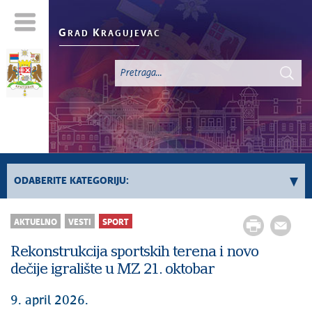
G
K
RAD
RAGUJEVAC
ODABERITE KATEGORIJU:
Sve vesti
AKTUELNO
VESTI
SPORT
Aktuelno
Rekonstrukcija sportskih terena i novo
Servisne Informacije
dečije igralište u MZ 21. oktobar
Generalno
Odnosi sa javnošću
9. april 2026.