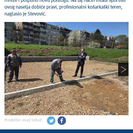
mreže i potpuno novu podlogu. Na taj način mladi sportisti
Savet za koordinaciju poslova bezbednosti
ovog naselja dobiće pravi, profesionalni košarkaški teren,
saobraćaja
naglasio je Stevović.
Ljudska i manjinska prava
Podelite ovaj tekst: