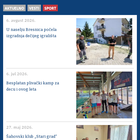
AKTUELNO
VESTI
SPORT
6. avgust 2026.
U naselju Bresnica počela
izgradnja dečijeg igrališta
6. jul 2026.
Besplatan plivački kamp za
decu i ovog leta
27. maj 2026.
Šahovski klub „Stari grad“