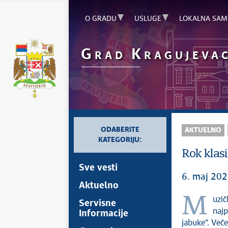
O GRADU
USLUGE
LOKALNA SAM
G
K
RAD
RAGUJEVA
ODABERITE
AKTUELNO
KATEGORIJU:
Rok klasi
Sve vesti
6. maj 202
Aktuelno
Muzičku manifestaciju povodom Dana grada otvorio je koncert jedne od
Servisne
najp
Informacije
jabuke“. Veče