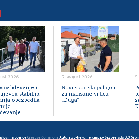
gust 2026.
5. avgust 2026.
5
snabdevanje u
Novi sportski poligon
P
ujevcu stabilno,
za mališane vrtića
p
anja obezbedila
„Duga“
z
rnije
K
devanje
 uslovima licence
Creative Commons
Autorstvo-Nekomercijalno-Bez prerada 3.0 Srbij