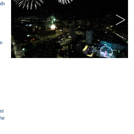
bih
om
ni
The