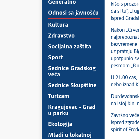
Generalno
kišo s prozor
da si tu“, „Tu
Odnosi sa javnošću
ispred Grads
Kultura
Nakon „Crven
Zdravstvo
najprepoznatl
bezvremene hi
Socijalna zaštita
uz pratnju B
Sport
upotpunio sv
pesmom „Đurđ
Sednice Gradskog
veća
U 21.00 čas, 
nebo iznad K
Sednice Skupštine
Turizam
Đurđevdanski
na istoj bini 
Kragujevac - Grad
u parku
Završno veče,
ispred zgrad
Ekologija
spirit of Fre
Mladi u lokalnoj