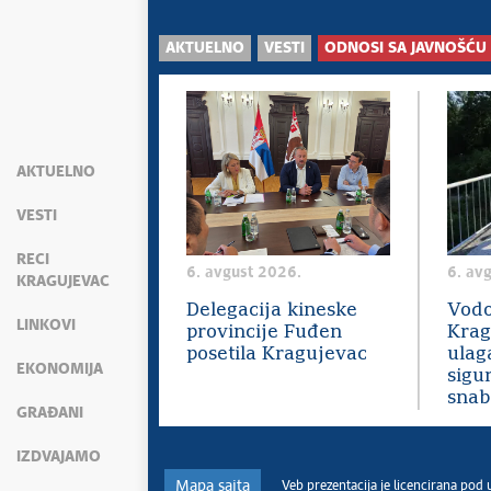
AKTUELNO
VESTI
ODNOSI SA JAVNOŠĆU
AKTUELNO
VESTI
RECI
6. avgust 2026.
6. av
KRAGUJEVAC
Delegacija kineske
Vodo
LINKOVI
provincije Fuđen
Krag
posetila Kragujevac
ulag
EKONOMIJA
sigu
snab
GRAĐANI
IZDVAJAMO
Mapa sajta
Veb prezentacija je licencirana pod