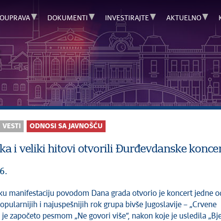
OUPRAVA
DOKUMENTI
INVESTIRAJTE
AKTUELNO
C
VESTI
ODNOSI SA JAVNOŠĆU
ka i veliki hitovi otvorili Đurđevdanske konc
6.
opularnijih i najuspešnijih rok grupa bivše Jugoslavije – „Crvene
 je započeto pesmom „Ne govori više“, nakon koje je usledila „Bje