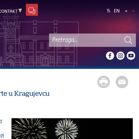
Ћ
EN
+
-
KONTAKT
erte u Kragujevcu
ži