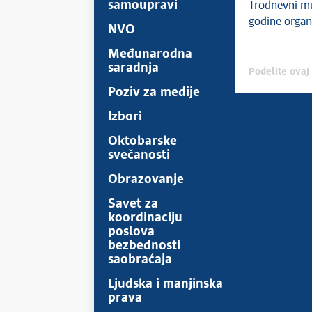
samoupravi
Trodnevni mu
godine organ
NVO
Međunarodna
saradnja
Podelite ovaj 
Poziv za medije
Izbori
Oktobarske
svečanosti
Obrazovanje
Savet za
koordinaciju
poslova
bezbednosti
saobraćaja
Ljudska i manjinska
prava