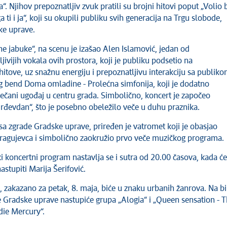
a“. Njihov prepoznatljiv zvuk pratili su brojni hitovi poput „Volio 
ga ti i ja“, koji su okupili publiku svih generacija na Trgu slobode,
ke uprave.
e jabuke“, na scenu je izašao Alen Islamović, jedan od
jivijih vokala ovih prostora, koji je publiku podsetio na
tove, uz snažnu energiju i prepoznatljivu interakciju sa publik
ig bend Doma omladine - Prolećna simfonija, koji je dodatno
ečani ugođaj u centru grada. Simbolično, koncert je započeo
evdan“, što je posebno obeležilo veče u duhu praznika.
sa zgrade Gradske uprave, priređen je vatromet koji je obasjao
ragujevca i simbolično zaokružio prvo veče muzičkog programa.
 koncertni program nastavlja se i sutra od 20.00 časova, kada će
nastupiti Marija Šerifović.
 zakazano za petak, 8. maja, biće u znaku urbanih žanrova. Na bi
e Gradske uprave nastupiće grupa „Alogia“ i „Queen sensation - 
ddie Mercury“.