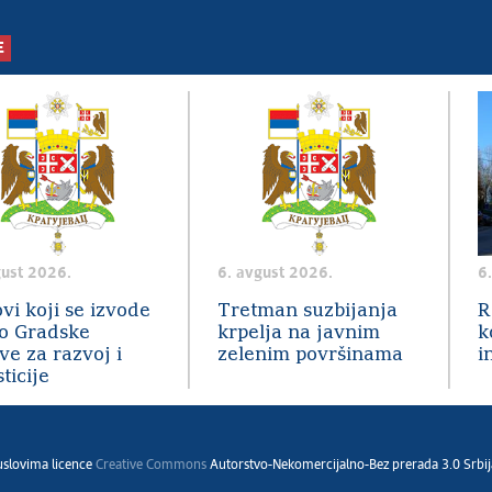
E
gust 2026.
6. avgust 2026.
6
vi koji se izvode
Tretman suzbijanja
R
o Gradske
krpelja na javnim
k
ve za razvoj i
zelenim površinama
i
ticije
 uslovima licence
Creative Commons
Autorstvo-Nekomercijalno-Bez prerada 3.0 Srbij