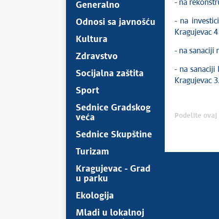
- na rekonst
Generalno
- na invest
Odnosi sa javnošću
Kragujevac 4
Kultura
- na sanaciji
Zdravstvo
- na sanaciji
Socijalna zaštita
Kragujevac 3
Sport
Sednice Gradskog
Podelite ovaj 
veća
Sednice Skupštine
Turizam
Kragujevac - Grad
u parku
Ekologija
Mladi u lokalnoj