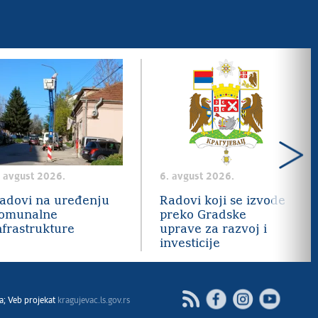
. avgust 2026.
6. avgust 2026.
adovi na uređenju
Radovi koji se izvode
omunalne
preko Gradske
nfrastrukture
uprave za razvoj i
investicije
Facebook
Instagram
Youtube
RSS
a; Veb projekat
kragujevac.ls.gov.rs