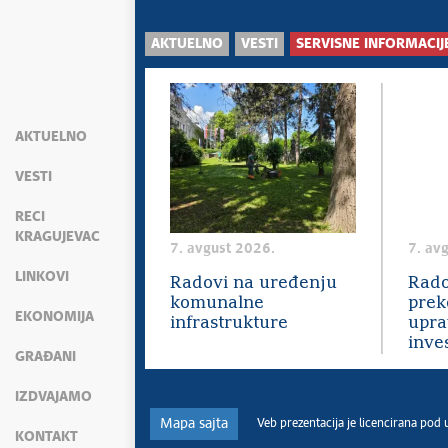
AKTUELNO
VESTI
SERVISNE INFORMACIJ
AKTUELNO
VESTI
RECI
KRAGUJEVAC
7. avgust 2026.
7. av
LINKOVI
Radovi na uređenju
Rado
komunalne
prek
EKONOMIJA
infrastrukture
upra
inves
GRAĐANI
IZDVAJAMO
Mapa sajta
Veb prezentacija je licencirana pod
KONTAKT