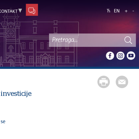
Ћ
EN
+
-
KONTAKT
investicije