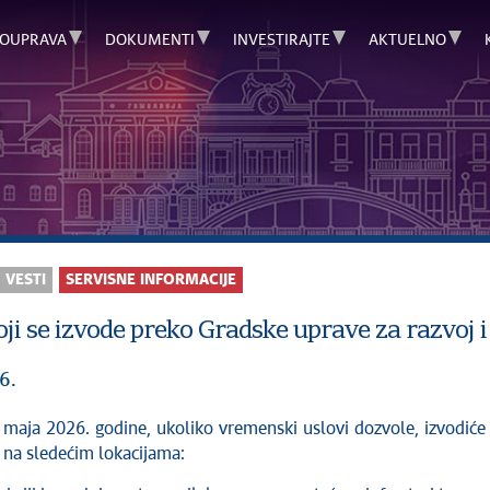
OUPRAVA
DOKUMENTI
INVESTIRAJTE
AKTUELNO
C
VESTI
SERVISNE INFORMACIJE
ji se izvode preko Gradske uprave za razvoj i 
6.
 na sledećim lokacijama: