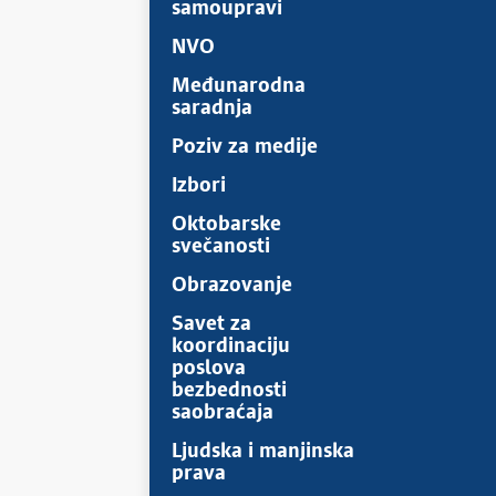
samoupravi
NVO
Međunarodna
saradnja
Poziv za medije
Izbori
Oktobarske
svečanosti
Obrazovanje
Savet za
koordinaciju
poslova
bezbednosti
saobraćaja
Ljudska i manjinska
prava