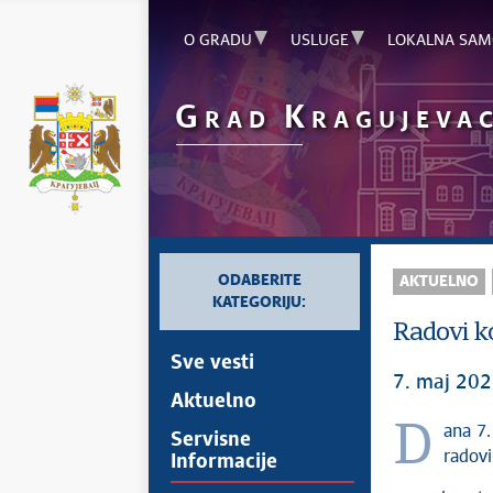
O GRADU
USLUGE
LOKALNA SAM
G
K
RAD
RAGUJEVA
ODABERITE
AKTUELNO
KATEGORIJU:
Radovi ko
Sve vesti
7. maj 202
Aktuelno
Dana 7. maja 2026. godine, ukoliko vremenski uslovi dozvole, izvodiće se
Servisne
radovi
Informacije