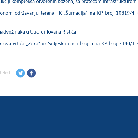
rukciji kompleksa otvorenih bazena, sa pratećom infrastrukturom
icionom održavanju terena FK „Šumadija“ na KP broj 10819/4
 nadvožnjaka u Ulici dr Jovana Ristića
 krova vrtića „Zeka“ uz Sutjesku ulicu broj 6 na KP broj 2140/1
.
tekst: