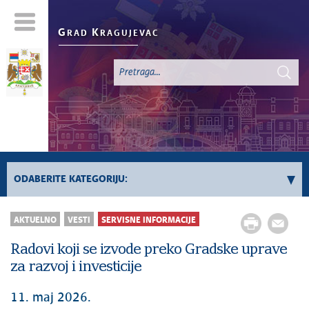
G
K
RAD
RAGUJEVAC
ODABERITE KATEGORIJU:
Sve vesti
AKTUELNO
VESTI
SERVISNE INFORMACIJE
Aktuelno
Radovi koji se izvode preko Gradske uprave
Servisne Informacije
za razvoj i investicije
Generalno
Odnosi sa javnošću
11. maj 2026.