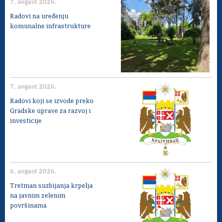
7. avgust 2026.
Savet za koordinaciju poslova bezbednosti
saobraćaja
Radovi na uređenju
komunalne infrastrukture
Ljudska i manjinska prava
7. avgust 2026.
Radovi koji se izvode preko
Gradske uprave za razvoj i
investicije
6. avgust 2026.
Tretman suzbijanja krpelja
na javnim zelenim
površinama