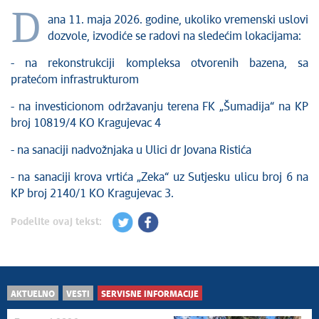
Kultura
D
ana 11. maja 2026. godine, ukoliko vremenski uslovi
Zdravstvo
dozvole, izvodiće se radovi na sledećim lokacijama:
Socijalna zaštita
- na rekonstrukciji kompleksa otvorenih bazena, sa
Sport
pratećom infrastrukturom
Sednice Gradskog veća
- na investicionom održavanju terena FK „Šumadija“ na KP
Sednice Skupštine
broj 10819/4 KO Kragujevac 4
Turizam
Kragujevac - Grad u parku
- na sanaciji nadvožnjaka u Ulici dr Jovana Ristića
Ekologija
- na sanaciji krova vrtića „Zeka“ uz Sutjesku ulicu broj 6 na
Mladi u lokalnoj samoupravi
KP broj 2140/1 KO Kragujevac 3.
NVO
Podelite ovaj tekst:
Međunarodna saradnja
Poziv za medije
Izbori
Oktobarske svečanosti
AKTUELNO
VESTI
SERVISNE INFORMACIJE
Obrazovanje