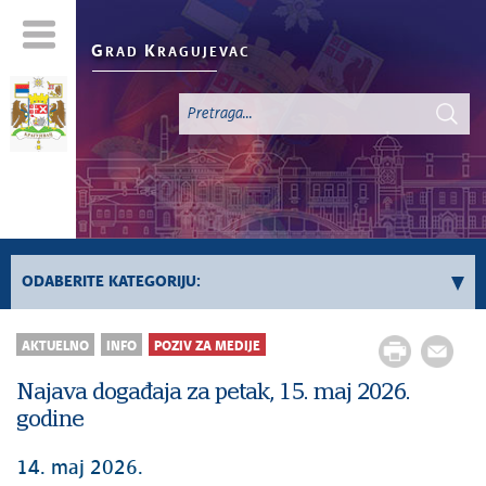
G
K
RAD
RAGUJEVAC
ODABERITE KATEGORIJU:
Sve vesti
AKTUELNO
INFO
POZIV ZA MEDIJE
Aktuelno
Najava događaja za petak, 15. maj 2026.
Servisne Informacije
godine
Generalno
Odnosi sa javnošću
14. maj 2026.