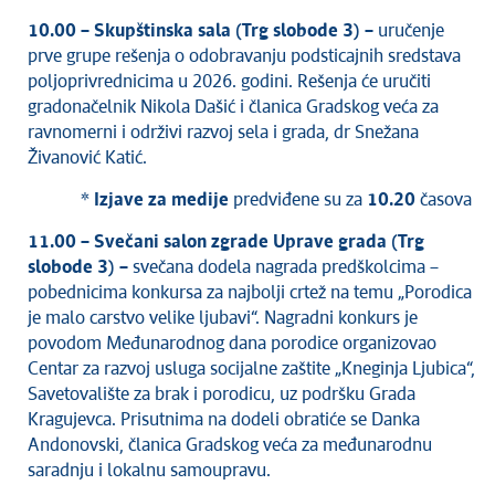
Kultura
1
0
.00 – Skupštinska sala (Trg slobode 3) –
uručenje
Zdravstvo
prve grupe rešenja o odobravanju podsticajnih sredstava
Socijalna zaštita
poljoprivrednicima u 2026. godini. Rešenja će uručiti
Sport
gradonačelnik Nikola Dašić i članica Gradskog veća za
Sednice Gradskog veća
ravnomerni i održivi razvoj sela i grada, dr Snežana
Živanović Katić.
Sednice Skupštine
Turizam
* Izjave za medije
predviđene su za
10.20
časova
Kragujevac - Grad u parku
11.00 – Svečani salon zgrade Uprave grada (Trg
Ekologija
slobode 3) –
svečana dodela nagrada predškolcima –
Mladi u lokalnoj samoupravi
pobednicima konkursa za najbolji crtež na temu „Porodica
NVO
je malo carstvo velike ljubavi“. Nagradni konkurs je
povodom Međunarodnog dana porodice organizovao
Međunarodna saradnja
Centar za razvoj usluga socijalne zaštite „Kneginja Ljubica“,
Poziv za medije
Savetovalište za brak i porodicu, uz podršku Grada
Izbori
Kragujevca. Prisutnima na dodeli obratiće se Danka
Oktobarske svečanosti
Andonovski, članica Gradskog veća za međunarodnu
saradnju i lokalnu samoupravu.
Obrazovanje