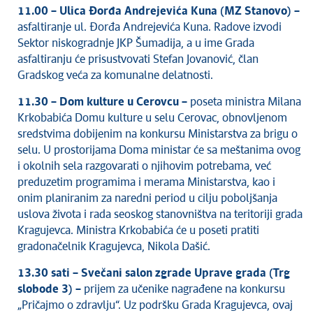
Savet za koordinaciju poslova bezbednosti
11.00 – Ulica Đorđa Andrejevića Kuna (MZ Stanovo) –
saobraćaja
asfaltiranje ul. Đorđa Andrejevića Kuna. Radove izvodi
Ljudska i manjinska prava
Sektor niskogradnje JKP Šumadija, a u ime Grada
asfaltiranju će prisustvovati Stefan Jovanović, član
Gradskog veća za komunalne delatnosti.
11.30 – Dom kulture u Cerovcu –
poseta ministra Milana
Krkobabića Domu kulture u selu Cerovac, obnovljenom
sredstvima dobijenim na konkursu Ministarstva za brigu o
selu. U prostorijama Doma ministar će sa meštanima ovog
i okolnih sela razgovarati o njihovim potrebama, već
preduzetim programima i merama Ministarstva, kao i
onim planiranim za naredni period u cilju poboljšanja
uslova života i rada seoskog stanovništva na teritoriji grada
Kragujevca. Ministra Krkobabića će u poseti pratiti
gradonačelnik Kragujevca, Nikola Dašić.
13.30 sati – Svečani salon zgrade Uprave grada (Trg
slobode 3) –
prijem za učenike nagrađene na konkursu
„Pričajmo o zdravlju“. Uz podršku Grada Kragujevca, ovaj