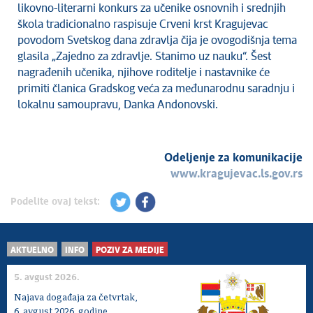
likovno-literarni konkurs za učenike osnovnih i srednjih
škola tradicionalno raspisuje Crveni krst Kragujevac
povodom Svetskog dana zdravlja čija je ovogodišnja tema
glasila „Zajedno za zdravlje. Stanimo uz nauku“. Šest
nagrađenih učenika, njihove roditelje i nastavnike će
primiti članica Gradskog veća za međunarodnu saradnju i
lokalnu samoupravu, Danka Andonovski.
Odeljenje za komunikacije
www.kragujevac.ls.gov.rs
Podelite ovaj tekst:
AKTUELNO
INFO
POZIV ZA MEDIJE
5. avgust 2026.
Najava događaja za četvrtak,
6. avgust 2026. godine