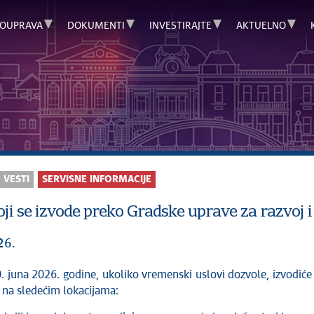
OUPRAVA
DOKUMENTI
INVESTIRAJTE
AKTUELNO
C
VESTI
SERVISNE INFORMACIJE
ji se izvode preko Gradske uprave za razvoj i 
26.
 na sledećim lokacijama: