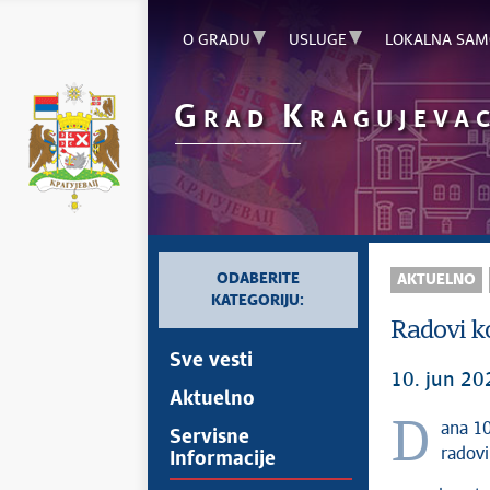
O GRADU
USLUGE
LOKALNA SAM
G
K
RAD
RAGUJEVA
ODABERITE
AKTUELNO
KATEGORIJU:
Radovi ko
Sve vesti
10. jun 20
Aktuelno
Dana 10. juna 2026. godine, ukoliko vremenski uslovi dozvole, izvodiće se
Servisne
radovi
Informacije