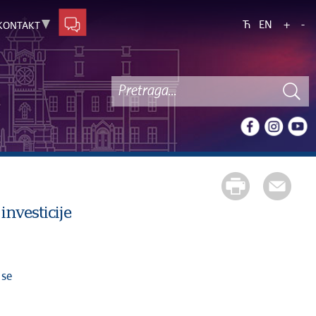
Ћ
EN
+
-
KONTAKT
investicije