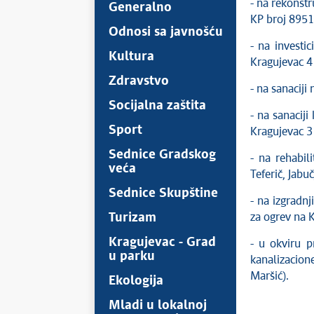
- na rekonst
Generalno
KP broj 8951
Odnosi sa javnošću
- na invest
Kultura
Kragujevac 4
Zdravstvo
- na sanaciji
Socijalna zaštita
- na sanaciji
Sport
Kragujevac 3
Sednice Gradskog
- na rehabili
veća
Teferič, Jabu
Sednice Skupštine
- na izgradnj
Turizam
za ogrev na 
Kragujevac - Grad
- u okviru p
u parku
kanalizacion
Maršić).
Ekologija
Mladi u lokalnoj