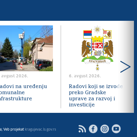
. avgust 2026.
6. avgust 2026.
adovi na uređenju
Radovi koji se izvode
omunalne
preko Gradske
nfrastrukture
uprave za razvoj i
investicije
Facebook
Instagram
Youtube
RSS
a; Veb projekat
kragujevac.ls.gov.rs