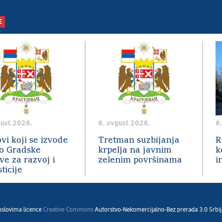
E
gust 2026.
6. avgust 2026.
6
vi koji se izvode
Tretman suzbijanja
R
o Gradske
krpelja na javnim
k
ve za razvoj i
zelenim površinama
i
ticije
 uslovima licence
Creative Commons
Autorstvo-Nekomercijalno-Bez prerada 3.0 Srbij