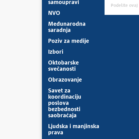
samoupravi
Podelite ovaj 
NVO
Međunarodna
saradnja
Poziv za medije
Izbori
Oktobarske
svečanosti
Obrazovanje
Savet za
koordinaciju
poslova
bezbednosti
saobraćaja
Ljudska i manjinska
prava