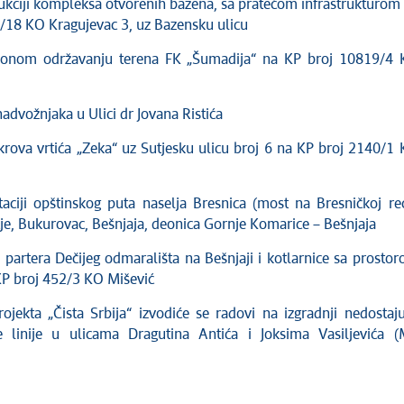
rukciji kompleksa otvorenih bazena, sa pratećom infrastrukturom
/18 KO Kragujevac 3, uz Bazensku ulicu
icionom održavanju terena FK „Šumadija“ na KP broj 10819/4
 nadvožnjaka u Ulici dr Jovana Ristića
 krova vrtića „Zeka“ uz Sutjesku ulicu broj 6 na KP broj 2140/1
taciji opštinskog puta naselja Bresnica (most na Bresničkoj rec
čje, Bukurovac, Bešnjaja, deonica Gornje Komarice – Bešnjaja
i partera Dečijeg odmarališta na Bešnjaji i kotlarnice sa prosto
KP broj 452/3 KO Mišević
rojekta „Čista Srbija“ izvodiće se radovi na izgradnji nedostaj
e linije u ulicama Dragutina Antića i Joksima Vasiljevića 