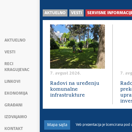
AKTUELNO
VESTI
SERVISNE INFORMACIJ
AKTUELNO
VESTI
RECI
KRAGUJEVAC
7. avgust 2026.
7. av
LINKOVI
Radovi na uređenju
Rado
komunalne
prek
EKONOMIJA
infrastrukture
upra
inves
GRAĐANI
IZDVAJAMO
Mapa sajta
Veb prezentacija je licencirana pod
KONTAKT