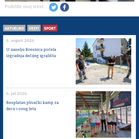
Podelite ovaj tekst:
AKTUELNO
VESTI
SPORT
6. avgust 2026.
U naselju Bresnica počela
izgradnja dečijeg igrališta
6. jul 2026.
Besplatan plivački kamp za
decu i ovog leta