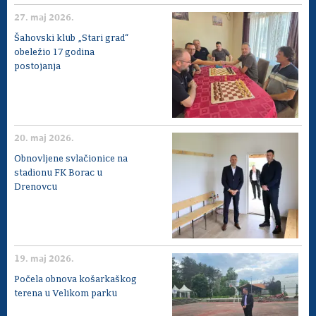
27. maj 2026.
Šahovski klub „Stari grad“
obeležio 17 godina
postojanja
20. maj 2026.
Obnovljene svlačionice na
stadionu FK Borac u
Drenovcu
19. maj 2026.
Počela obnova košarkaškog
terena u Velikom parku