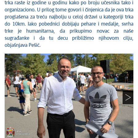
trka raste iz godine u godinu kako po broju učesnika tako i
Savet za koordinaciju poslova bezbednosti
saobraćaja
organizaciono. U prilog tome govori i činjenica da je ova trka
proglašena za treću najbolju u celoj državi u kategoriji trka
Ljudska i manjinska prava
do 10km. Iako pobednici dobijaju pehare i medalje, svrha
trke je humanitarna, da prikupimo novac za naše
sugrađanke i da tu decu približimo njihovom cilju,
objašnjava Pešić.