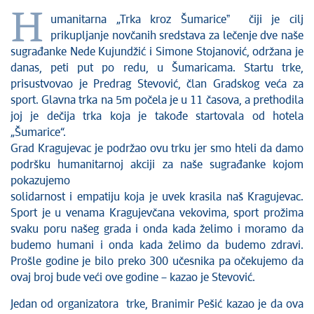
Kultura
H
umanitarna „Trka kroz Šumariceˮ čiji je cilj
Zdravstvo
prikupljanje novčanih sredstava za lečenje dve naše
Socijalna zaštita
sugrađanke Nede Kujundžić i Simone Stojanović, održana je
Sport
danas, peti put po redu, u Šumaricama. Startu trke,
prisustvovao je Predrag Stevović, član Gradskog veća za
Sednice Gradskog veća
sport. Glavna trka na 5m počela je u 11 časova, a prethodila
Sednice Skupštine
joj je dečija trka koja je takođe startovala od hotela
Turizam
„Šumarice“.
Kragujevac - Grad u parku
Grad Kragujevac je podržao ovu trku jer smo hteli da damo
Ekologija
podršku humanitarnoj akciji za naše sugrađanke kojom
pokazujemo
Mladi u lokalnoj samoupravi
solidarnost i empatiju koja je uvek krasila naš Kragujevac.
NVO
Sport je u venama Kragujevčana vekovima, sport prožima
Međunarodna saradnja
svaku poru našeg grada i onda kada želimo i moramo da
Poziv za medije
budemo humani i onda kada želimo da budemo zdravi.
Prošle godine je bilo preko 300 učesnika pa očekujemo da
Izbori
ovaj broj bude veći ove godine – kazao je Stevović.
Oktobarske svečanosti
Obrazovanje
Jedan od organizatora trke, Branimir Pešić kazao je da ova