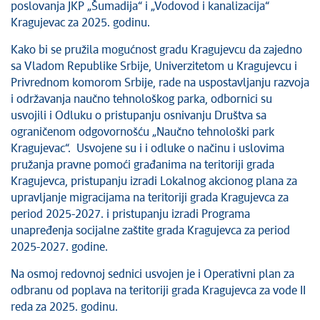
poslovanja JKP „Šumadija“ i „Vodovod i kanalizacija“
Savet za koordinaciju poslova bezbednosti
saobraćaja
Kragujevac za 2025. godinu.
Ljudska i manjinska prava
Kako bi se pružila mogućnost gradu Kragujevcu da zajedno
sa Vladom Republike Srbije, Univerzitetom u Kragujevcu i
Privrednom komorom Srbije, rade na uspostavljanju razvoja
i održavanja naučno tehnološkog parka, odbornici su
usvojili i Odluku o pristupanju osnivanju Društva sa
ograničenom odgovornošću „Naučno tehnološki park
Kragujevac“. Usvojene su i i odluke o načinu i uslovima
pružanja pravne pomoći građanima na teritoriji grada
Kragujevca, pristupanju izradi Lokalnog akcionog plana za
upravljanje migracijama na teritoriji grada Kragujevca za
period 2025-2027. i pristupanju izradi Programa
unapređenja socijalne zaštite grada Kragujevca za period
2025-2027. godine.
Na osmoj redovnoj sednici usvojen je i Operativni plan za
odbranu od poplava na teritoriji grada Kragujevca za vode II
reda za 2025. godinu.