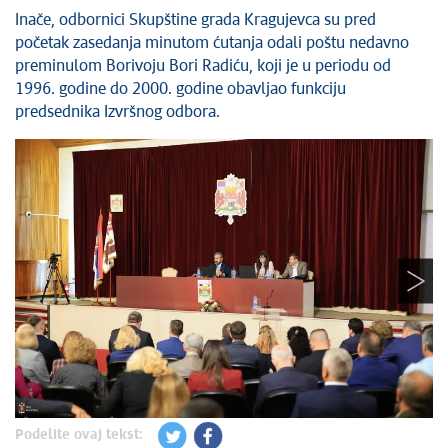
Inače, odbornici Skupštine grada Kragujevca su pred
početak zasedanja minutom ćutanja odali poštu nedavno
preminulom Borivoju Bori Radiću, koji je u periodu od
1996. godine do 2000. godine obavljao funkciju
predsednika Izvršnog odbora.
Podelite ovaj tekst: