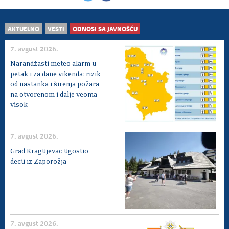
AKTUELNO
VESTI
ODNOSI SA JAVNOŠĆU
7. avgust 2026.
Narandžasti meteo alarm u
petak i za dane vikenda: rizik
od nastanka i širenja požara
na otvorenom i dalje veoma
visok
7. avgust 2026.
Grad Kragujevac ugostio
decu iz Zaporožja
7. avgust 2026.