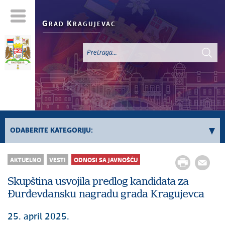
G
K
RAD
RAGUJEVAC
ODABERITE KATEGORIJU:
Sve vesti
AKTUELNO
VESTI
ODNOSI SA JAVNOŠĆU
Aktuelno
Skupština usvojila predlog kandidata za
Servisne Informacije
Đurđevdansku nagradu grada Kragujevca
Generalno
Odnosi sa javnošću
25. april 2025.