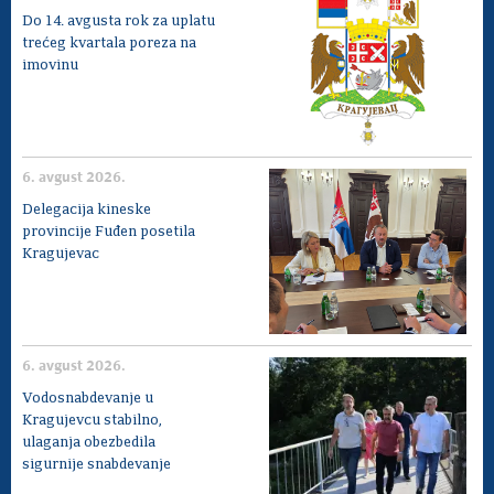
Do 14. avgusta rok za uplatu
trećeg kvartala poreza na
imovinu
6. avgust 2026.
Delegacija kineske
provincije Fuđen posetila
Kragujevac
6. avgust 2026.
Vodosnabdevanje u
Kragujevcu stabilno,
ulaganja obezbedila
sigurnije snabdevanje