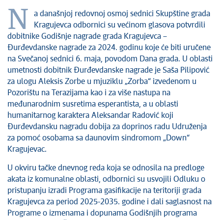
Kultura
N
a današnjoj redovnoj osmoj sednici Skupštine grada
Zdravstvo
Kragujevca odbornici su većinom glasova potvrdili
Socijalna zaštita
dobitnike Godišnje nagrade grada Kragujevca –
Sport
Đurđevdanske nagrade za 2024. godinu koje će biti uručene
na Svečanoj sednici 6. maja, povodom Dana grada. U oblasti
Sednice Gradskog veća
umetnosti dobitnik Đurđevdanske nagrade je Saša Pilipović
Sednice Skupštine
za ulogu Aleksis Zorbe u mjuziklu „Zorba“ izvedenom u
Turizam
Pozorištu na Terazijama kao i za više nastupa na
Kragujevac - Grad u parku
međunarodnim susretima esperantista, a u oblasti
Ekologija
humanitarnog karaktera Aleksandar Radović koji
Đurđevdansku nagradu dobija za doprinos radu Udruženja
Mladi u lokalnoj samoupravi
za pomoć osobama sa daunovim sindromom „Down“
NVO
Kragujevac.
Međunarodna saradnja
U okviru tačke dnevnog reda koja se odnosila na predloge
Poziv za medije
akata iz komunalne oblasti, odbornici su usvojili Odluku o
Izbori
pristupanju izradi Programa gasifikacije na teritoriji grada
Oktobarske svečanosti
Kragujevca za period 2025-2035. godine i dali saglasnost na
Obrazovanje
Programe o izmenama i dopunama Godišnjih programa