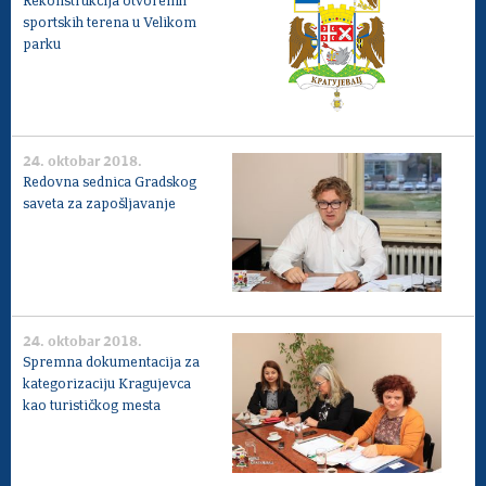
Rekonstrukcija otvorenih
Savet za koordinaciju poslova bezbednosti
sportskih terena u Velikom
saobraćaja
parku
Ljudska i manjinska prava
24. oktobar 2018.
Redovna sednica Gradskog
saveta za zapošljavanje
24. oktobar 2018.
Spremna dokumentacija za
kategorizaciju Kragujevca
kao turističkog mesta