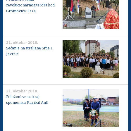
revolucionarnog terora kod
Gromovića ulaza
21. oktobar 2018.
Sećanje na streljane Srbe i
Jevreje
21. oktobar 2018.
Položeni venci kraj
spomenika Plazibat Anti