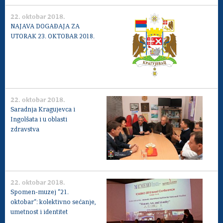
22. oktobar 2018.
NAJAVA DOGAĐAJA ZA
UTORAK 23. OKTOBAR 2018.
22. oktobar 2018.
Saradnja Kragujevca i
Ingolšata i u oblasti
zdravstva
22. oktobar 2018.
Spomen-muzej “21.
oktobar“: kolektivno sećanje,
umetnost i identitet