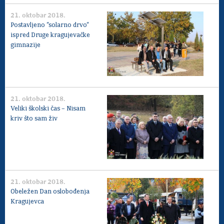
21. oktobar 2018.
Postavljeno “solarno drvo“
ispred Druge kragujevačke
gimnazije
21. oktobar 2018.
Veliki školski čas – Nisam
kriv što sam živ
21. oktobar 2018.
Obeležen Dan oslobođenja
Kragujevca