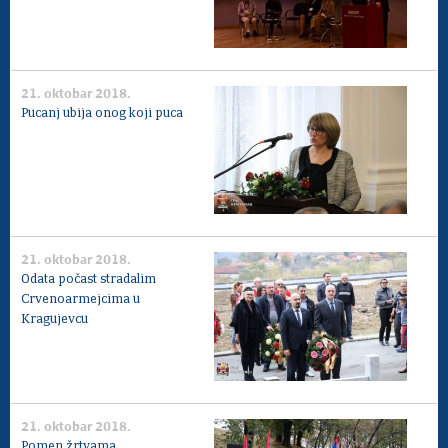
21. oktobar 2018.
Pucanj ubija onog koji puca
21. oktobar 2018.
Odata počast stradalim
Crvenoarmejcima u
Kragujevcu
21. oktobar 2018.
Pomen žrtvama