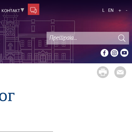
L
EN
+
-
КОНТАКТ
ог