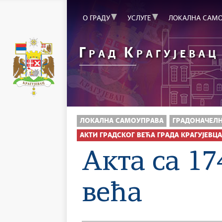
О ГРАДУ
УСЛУГЕ
ЛОКАЛНА САМ
Г
К
РАД
РАГУЈЕВАЦ
ЛОКАЛНА САМОУПРАВА
ГРАДОНАЧЕЛН
АКТИ ГРАДСКОГ ВЕЋА ГРАДА КРАГУЈЕВЦА
Акта са 17
већа