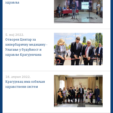
здравља
5. мај 2022.
Отворен Центар за
хипербаричну медицину -
Улагање у будућност и
здравље Крагујевчана
18. април 2022.
Крагујевац има озбиљан
здравствени систем