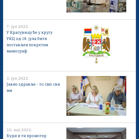
7. јул 2022.
У Крагујевцу ће у кругу
УКЦ од 18. јула бити
постављен покретни
мамограф
3. јун 2022.
Јавно здравље - то смо сви
ми
10. мај 2022.
Буди и ти промотер