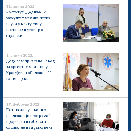
13. април 2022.
Институт „Дедиње“ и
Факултет медицинских
наука у Крагујевцу
потписали уговор о
сарадњи
1. април 2022.
Доделом признања Завод
за ургентну медицину
Крагујевац обележио 39
година рада
17. фебруар 2022.
Потписани уговори о
реализацији програма/
пројеката из области
социјалне и здравствене