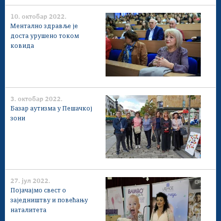
10. октобар 2022.
Ментално здравље је
доста урушено током
ковида
3. октобар 2022.
Базар аутизма у Пешачкој
зони
27. јул 2022.
Појачајмо свест о
заједништву и повећању
наталитета