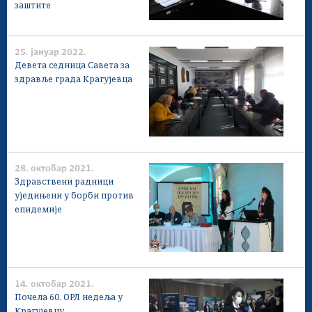
заштите
25. јануар 2022.
Девета седница Савета за
здравље града Крагујевца
28. октобар 2021.
Здравствени радници
уједињени у борби против
епидемије
14. октобар 2021.
Почела 60. ОРЛ недеља у