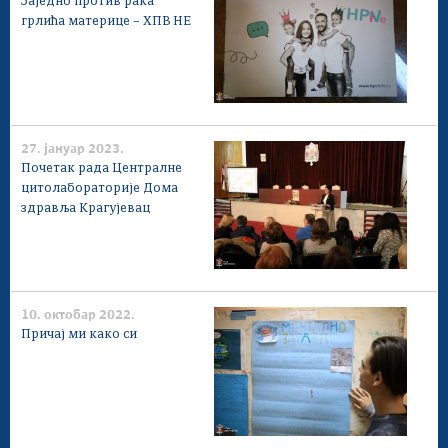
Заједно против рака
Савет за координацију послова безбедности
грлића материце – ХПВ НЕ
саобраћаја
Људска и мањинска права
27. јануар 2023.
Почетак рада Централне
цитолабораторије Дома
здравља Крагујевац
10. октобар 2022.
Причај ми како си