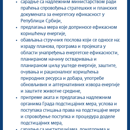
сарадње са надлежним министарством ради
праћења спровођења стратешких и планских
докумената за енергетску ефикасност у
Републици Србији,
предлагања мера које доприносе ефикасном
коришћењу енергије,
обављања стручних послова који се односе на:
израду планова, програма и пројеката у
области унапређења енергетске ефикасности,
планираном начину остваривања и
планираном циљу уштеде енергије, заштите,
очувања и рационалног коришћења
природних ресурса и добара, употребе
обновљивих и алтернативних извора енергије
и заштите животне средине,
припреме аката и предлагања надлежним
органима Града подстицајних мера, услова и
поступака стицања права на подстицајне мере
и спровођење поступка и процедура доделе
подстицајних мера,
сарадње са институцијама, донаторима и