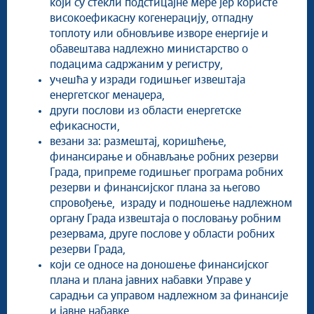
који су стекли подстицајне мере јер користе
високоефикасну когенерацију, отпадну
топлоту или обновљиве изворе енергије и
обавештава надлежно министарство о
подацима садржаним у регистру,
учешћа у изради годишњег извештаја
енергетског менаџера,
други послови из области енергетске
ефикасности,
везани за: размештај, коришћење,
финансирање и обнављање робних резерви
Града, припреме годишњег програма робних
резерви и финансијског плана за његово
спровођење, израду и подношење надлежном
органу Града извештаја о пословању робним
резервама, друге послове у области робних
резерви Града,
који се односе на доношење финансијског
плана и плана јавних набавки Управе у
сарадњи са управом надлежном за финансије
и јавне набавке,