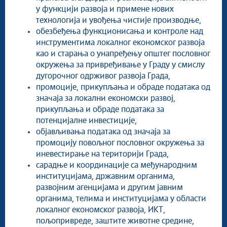
у функцији развоја и примене нових
технологија и увођења чистије производње,
обезбеђења функционисања и контроле над
инструментима локалног економског развоја
као и старања о унапређењу општег пословног
окружења за привређивање у Граду у смислу
дугорочног одрживог развоја Града,
промоције, прикупљања и обраде података од
значаја за локални економски развој,
прикупљања и обраде података за
потенцијалне инвестиције,
објављивања података од значаја за
промоцију повољног пословног окружења за
иневестирање на територији Града,
сарадње и координације са међународним
институцијама, државним органима,
развојним агенцијама и другим јавним
органима, телима и институцијама у области
локалног економског развоја, ИКТ,
пољопривреде, заштите животне средине,