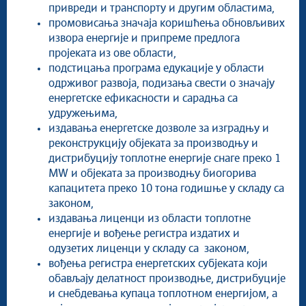
привреди и транспорту и другим областима,
промовисања значаја коришћења обновљивих
извора енергије и припреме предлога
пројеката из ове области,
подстицања програма едукације у области
одрживог развоја, подизања свести о значају
енергетске ефикасности и сарадња са
удружењима,
издавања енергетске дозволе за изградњу и
реконструкцију објеката за производњу и
дистрибуцију топлотне енергије снаге преко 1
МW и објеката за производњу биогорива
капацитета преко 10 тона годишње у складу са
законом,
издавања лиценци из области топлотне
енергије и вођење регистра издатих и
одузетих лиценци у складу са законом,
вођења регистра енергетских субјеката који
обављају делатност производње, дистрибуције
и снебдевања купаца топлотном енергијом, а