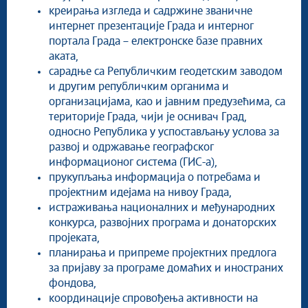
креирања изгледа и садржине званичне
интернет презентације Града и интерног
портала Града – електронске базе правних
аката,
сарадње са Републичким геодетским заводом
и другим републичким органима и
организацијама, као и јавним предузећима, са
територије Града, чији је оснивач Град,
односно Република у успостављању услова за
развој и одржавање географског
информационог система (ГИС-а),
прукупљања информација о потребама и
пројектним идејама на нивоу Града,
истраживања националних и међународних
конкурса, развојних програма и донаторских
пројеката,
планирања и припреме пројектних предлога
за пријаву за програме домаћих и иностраних
фондова,
координације спровођења активности на