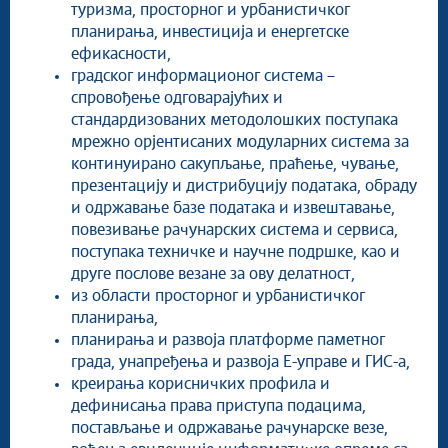
туризма, просторног и урбанистичког
планирања, инвестиција и енергетске
ефикасности,
градског информационог система –
спровођење одговарајућих и
стандардизованих методолошких поступака
мрежно орјентисаних модуларних система за
континуирано сакупљање, праћење, чување,
презентацију и дистрибуцију података, обраду
и одржавање базе података и извештавање,
повезивање рачунарских система и сервиса,
поступака техничке и научне подршке, као и
друге послове везане за ову делатност,
из области просторног и урбанистичког
планирања,
планирања и развоја платформе паметног
града, унапређења и развоја Е-управе и ГИС-а,
креирања корисничких профила и
дефинисања права приступа подацима,
постављање и одржавање рачунарске везе,