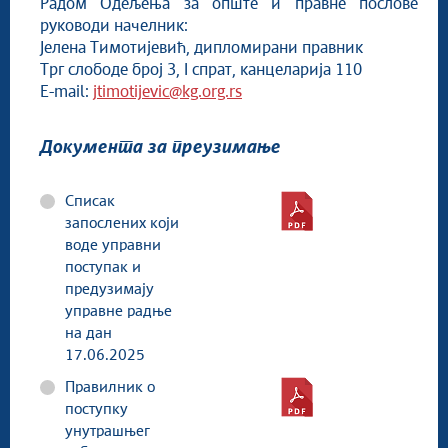
Радом Одељења за опште и правне послове
руководи начелник:
Јелена Тимотијевић, дипломирани правник
Трг слободе број 3, I спрат, канцеларија 110
E-mail:
jtimotijevic@kg.org.rs
Документа за преузимање
Списак
запослених који
воде управни
поступак и
предузимају
управне радње
на дан
17.06.2025
Правилник о
поступку
унутрашњег