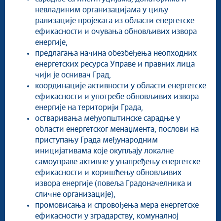
невладиним организацијама у циљу
рализације пројеката из области енергетске
ефикасности и очувања обновљивих извора
енергије,
предлагања начина обезбеђења неопходних
енергетских ресурса Управе и правних лица
чији је оснивач Град,
координације активности у области енергетске
ефикасности и употребе обновљивих извора
енергије на територији Града,
остваривања међуопштинске сарадње у
области енергетског менаџмента, послови на
приступању Града међународним
иницијативама које окупљају локалне
самоуправе активне у унапређењу енергетске
ефикасности и коришћењу обновљивих
извора енергије (повеља Градоначелника и
сличне организације),
промовисања и спровођења мера енергетске
ефикасности у зградарству, комуналној