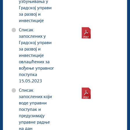
узбуњивања у
Градској управи
за развој и
инвестиције
Списак
запослених у
Градској управи
за развој и
инвестиције
овлашћених за
вођење управног
поступка
15.05.2023
Списак
запослених који
воде управни
поступак и
предузимају
управне радње
на дан