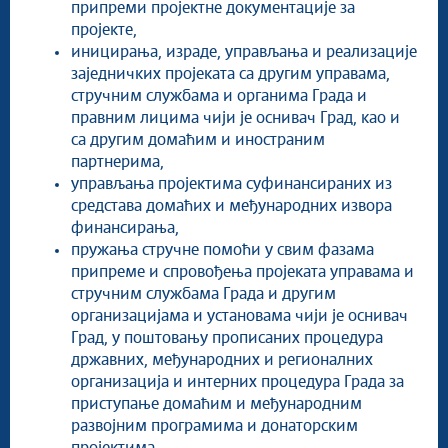
припреми пројектне документације за
пројекте,
иницирања, израде, управљања и реализације
заједничких пројеката са другим управама,
стручним службама и органима Града и
правним лицима чији је оснивач Град, као и
са другим домаћим и иностраним
партнерима,
управљања пројектима суфинансираних из
средстава домаћих и међународних извора
финансирања,
пружања стручне помоћи у свим фазама
припреме и спровођења пројеката управама и
стручним службама Града и другим
организацијама и установама чији је оснивач
Град, у поштовању прописаних процедура
државних, међународних и регионалних
организација и интерних процедура Града за
приступање домаћим и међународним
развојним програмима и донаторским