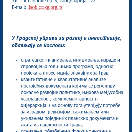
Ул. Трг слободе бр. 3, канцеларија 122
Јавна предузећа, привредна друштва и установе
E-mail:
ljsobic@kg.org.rs
Месне заједнице
У Градској управи за развој и инвестиције,
обављају се послови:
стратешког планирања, иницирања, израде и
спровођења годишњих програма, односно
пројеката инвестиција значајних за Град,
квантитативне и квалитативне анализе
постојећих докумената којима се регулишу
локалне развојне политике, њихова међусобна
усаглашеност, комплементарност и
хијерархија и на основу тога утврђују потребе
за израдом, ревизијом, сажимањем или
укидањем појединих планских докумената и
аката из надлежности Града,
оснивања, обезбеђења функционисања и