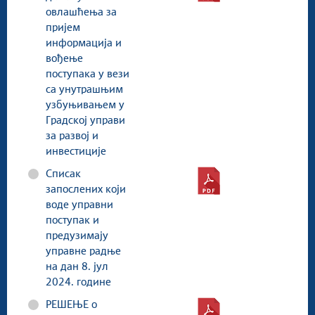
овлашћења за
пријем
информација и
вођење
поступака у вези
са унутрашњим
узбуњивањем у
Градској управи
за развој и
инвестиције
Списак
запослених који
воде управни
поступак и
предузимају
управне радње
на дан 8. јул
2024. године
РЕШЕЊЕ о