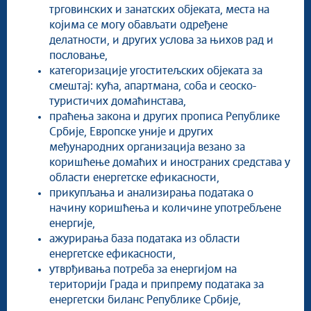
трговинских и занатских објеката, места на
којима се могу обављати одређене
делатности, и других услова за њихов рад и
пословање,
категоризације угоститељских објеката за
смештај: кућа, апартмана, соба и сеоско-
туристичих домаћинстава,
праћења закона и других прописа Републике
Србије, Европске уније и других
међународних организација везано за
коришћење домаћих и иностраних средстава у
области енергетске ефикасности,
прикупљања и анализирања података о
начину коришћења и количине употребљене
енергије,
ажурирања база података из области
енергетске ефикасности,
утврђивања потреба за енергијом на
територији Града и припрему података за
енергетски биланс Републике Србије,