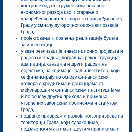
контроле над инструментима локалног
економског развоја као и старање о
унапређењу општег оквира за привређивање у
Граду у смислу дугорочног одрживог развоја
Града;
пројектовања и праћења реализације буџета
за инвестиције,
у вези реализације инвестиционих пројеката и
радова (изградња, доградња, реконструкција,
адаптација, санација и други радови на
објектима, на којима је Град инвеститор) који
се финансирају по основу финансијских
уговора о кредитима и донацијама са
међународним финансијским институцијама
и по основу других прихода и примања
утврђених законским прописима и статутом
Града,
подршке привреди и развоја пољопривреде на
територији Града, који су законима,
подзаконским актима и другим прописима и