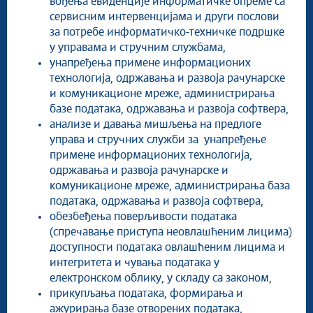
вођења евиденције информатичке опреме са
сервисним интервенцијама и други послови
за потребе информатичко-техничке подршке
у управама и стручним службама,
унапређења примене информационих
технологија, одржавања и развоја рачунарске
и комуникационе мреже, администрирања
базе података, одржавања и развоја софтвера,
анализе и давања мишљења на предлоге
управа и стручних служби за унапређење
примене информационих технологија,
одржавања и развоја рачунарске и
комуникационе мреже, администрирања база
података, одржавања и развоја софтвера,
обезбеђења поверљивости података
(спречавање приступа неовлашћеним лицима)
доступности података овлашћеним лицима и
интегритета и чувања података у
електронском облику, у складу са законом,
прикупљања података, формирања и
ажурирања базе отворених података,