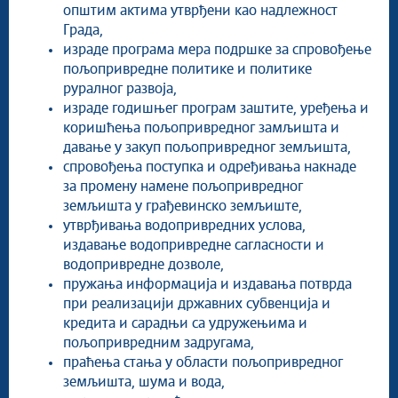
општим актима утврђени као надлежност
Града,
израде програма мера подршке за спровођење
пољопривредне политике и политике
руралног развоја,
израде годишњег програм заштите, уређења и
коришћења пољопривредног замљишта и
давање у закуп пољопривредног земљишта,
спровођења поступка и одређивања накнаде
за промену намене пољопривредног
земљишта у грађевинско земљиште,
утврђивања водопривредних услова,
издавање водопривредне сагласности и
водопривредне дозволе,
пружања информација и издавања потврда
при реализацији државних субвенција и
кредита и сарадњи са удружењима и
пољопривредним задругама,
праћења стања у области пољопривредног
земљишта, шума и вода,