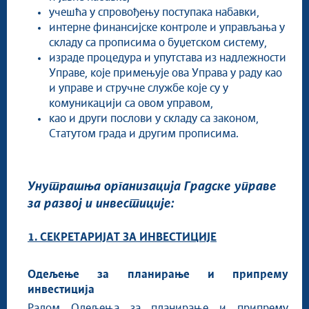
учешћа у спровођењу поступака набавки,
интерне финансијске контроле и управљања у
складу са прописима о буџетском систему,
израде процедура и упутстава из надлежности
Управе, које примењује ова Управа у раду као
и управе и стручне службе које су у
комуникацији са овом управом,
као и други послови у складу са законом,
Статутом града и другим прописима.
Унутрашња организација Градске управе
за развој и инвестиције:
1. СЕКРЕТАРИЈАТ ЗА ИНВЕСТИЦИЈЕ
Одељење за планирање и припрему
инвестиција
Радом Одељења за планирање и припрему