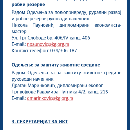
робне резерве
Радом Одељења за пољопривреду, рурални развој
и робне резерве руководи начелник:
Никола Пауновић, дипломирани економиста-
мастер
Ул. Трг Слободе бр. 406/IV канц. 406
E-mail:
npaunovic@kg.org.rs
Контакт телефон: 034/306-187
Одељење за заштиту животне средине
Радом Одељења за за заштиту животне средине
руководи начелник:
Драган Маринковић, дипломирани еколог
Трг војводе Радомира Путника 4/2, канц. 215
E-mail:
dmarinkovic@kg.org.rs
3. СЕКРЕТАРИЈАТ ЗА ИКТ