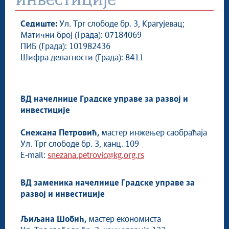
инвестиције
ГУ за послове органа Града
ГУ за развој и инвестиције
Седиште:
Ул. Трг слободе бр. 3, Крагујевац;
ГУ за комуналне послове
Матични број (Града): 07184069
ГУ за друштвене делатности
ПИБ (Града): 101982436
ГУ за имовинске послове, урбанизам, изградњу и
Шифра делатности (Града): 8411
озакоњење
Градска пореска управа
ГУ за финансије и јавне набавке
ВД начелнице Градске управе за развој и
ГУ за људске ресурсе, опште и заједничке послове
инвестиције
ГУ за прописе
ГУ за инспекцијске послове и комуналну милицију
Снежана Петровић,
мастер инжењер саобраћаја
Градско правобранилаштво
Ул. Трг слободе бр. 3, канц. 109
Локални омбудсман
E-mail:
snezana.petrovic@kg.org.rs
Главни урбаниста града Крагујевца
Енергетски менаџер града Крагујевца
ВД заменика начелнице Градске управе за
Радна тела органа града
развој и инвестиције
Локални антикорупцијски форум
Привредни савет града Крагујевца
Љиљана Шобић,
мастер економиста
Служба за интерну ревизију