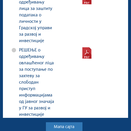
одређивању
лица за заштиту
података о
личности у
Градској управи
за развој и
инвестиције
РЕШЕЊЕ о
одређивању
овлашћеног лiца
за поступање по
захтеву за
слободан
приступ
информацијама
од јавног значаја
у ГУ за развој и
инвестиције
Мапа сајта