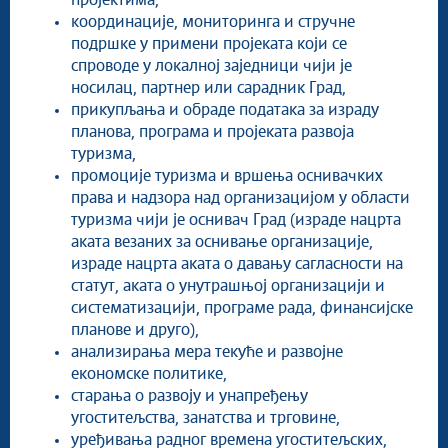
пројектима,
координације, мониторинга и стручне
подршке у примени пројеката који се
спроводе у локалној заједници чији је
носилац, партнер или сарадник Град,
прикупљањa и обрадe података за израду
планова, програма и пројеката развоја
туризма,
промоције туризма и вршењa оснивачких
права и надзора над организацијом у области
туризма чији је оснивач Град (израде нацрта
аката везаних за оснивање организације,
израде нацрта аката о давању сагласности на
статут, аката о унутрашњој организацији и
систематизацији, програме рада, финансијске
планове и друго),
анализирањa мера текуће и развојне
економске политике,
старањa о развоју и унапређењу
угоститељства, занатства и трговине,
уређивањa радног времена угоститељских,