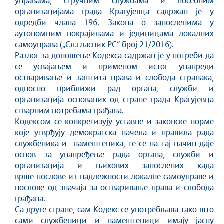
управама, стручним службама и посебним
организацијама града Крагујевца садржан је у
одредби члана 196. Закона о запосленима у
аутономним покрајинама и јединицама локалних
самоуправа („Сл.гласник РС“ број 21/2016).
Разлог за доношење Кодекса садржан је у потреби да
се усвајањем и применом истог унапреди
остваривање и заштита права и слобода странака,
односно приближи рад органа, служби и
организација основаних од стране града Крагујевца
стварним потребама грађана.
Кодексом се конкретизују уставне и законске норме
које утврђују демократска начела и правила рада
службеника и намештеника, те се на тај начин даје
основ за унапређење рада органа, служби и
организација и њихових запослених када
врше послове из надлежности локалне самоуправе и
послове од значаја за остваривање права и слобода
грађана.
Са друге стране, сам Кодекс се употребљава тако што
сами службеници и намештеници имају јасну