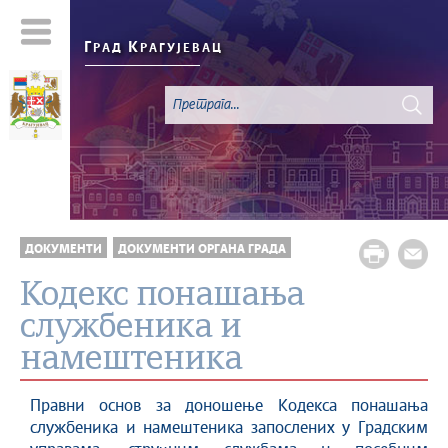
Г
К
РАД
РАГУЈЕВАЦ
ДОКУМЕНТИ
ДОКУМЕНТИ ОРГАНА ГРАДА
Кодекс понашања
службеника и
намештеника
Правни основ за доношење Кодекса понашања
службеника и намештеника запослених у Градским