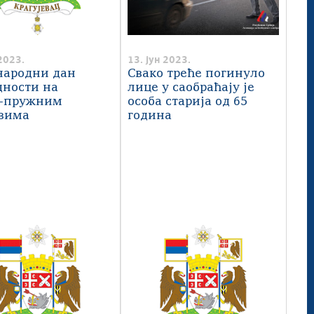
2023.
13. јун 2023.
ародни дан
Свако треће погинуло
дности на
лице у саобраћају је
-пружним
особа старија од 65
зима
година