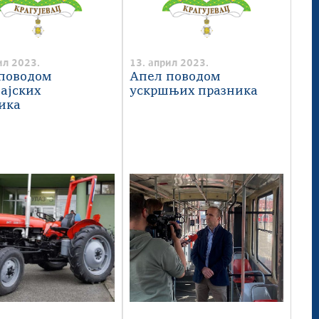
ил 2023.
13. април 2023.
поводом
Апел поводом
ајских
ускршњих празника
ика