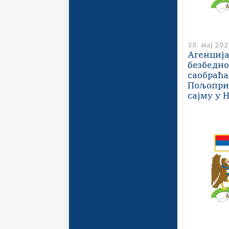
30. мај 202
Агенција
безбедно
саобраћа
Пољопри
сајму у 