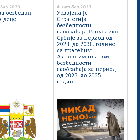
обар 2023.
4. октобар 2023.
за безбедан
Усвојена је
з деце
Стратегија
безбедности
саобраћаја Републике
Србије за период од
2023. до 2030. године
са пратећим
Акционим планом
безбедности
саобраћаја за период
од 2023. до 2025.
године.