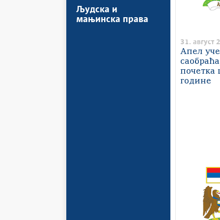
Људска и
мањинска права
31. август 
Апел уч
саобраћа
почетка 
године