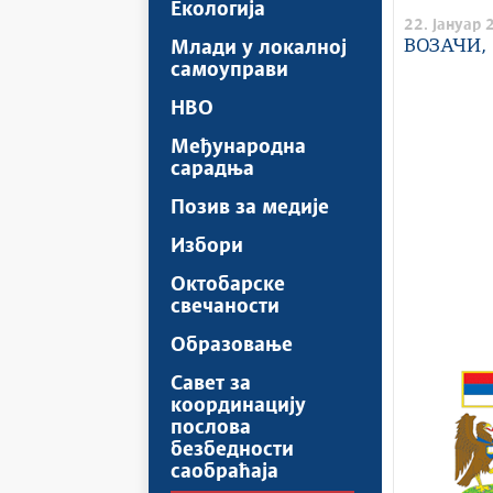
Екологија
22. јануар 
ВОЗАЧИ, 
Млади у локалној
самоуправи
НВО
Међународна
сарадња
Позив за медије
Избори
Октобарске
свечаности
Образовање
Савет за
координацију
послова
безбедности
саобраћаја