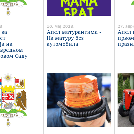
3.
10. мај 2023.
27. апр
 за
Апел матурантима -
Aпел 
ст
На матуру без
првом
ја на
аутомобила
празн
вредном
Новом Саду