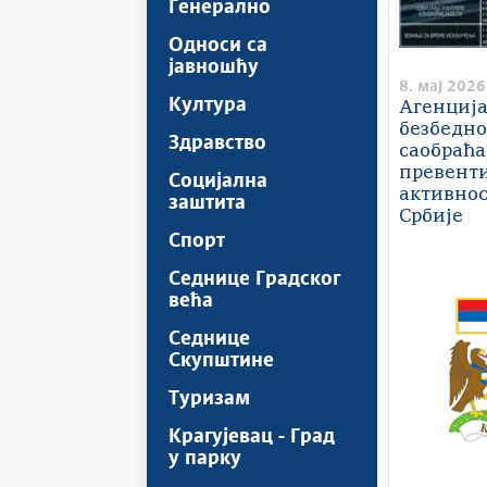
Генерално
Односи са
јавношћу
8. мај 2026
Култура
Агенција
безбедно
Здравство
саобраћа
превент
Социјална
активно
заштита
Србије
Спорт
Седнице Градског
већа
Седнице
Скупштине
Туризам
Крагујевац - Град
у парку