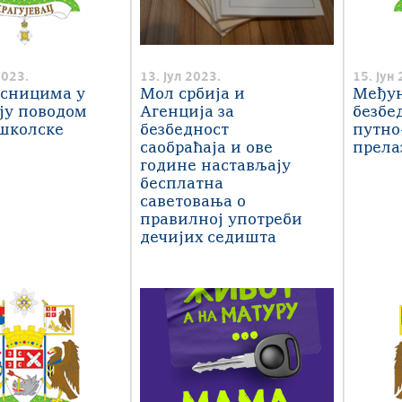
2023.
13. јул 2023.
15. јун 
есницима у
Мол србија и
Међун
ју поводом
Агенција за
безбе
школске
безбедност
путно
саобраћаја и ове
прела
године настављају
бесплатна
саветовања о
правилној употреби
дечијих седишта