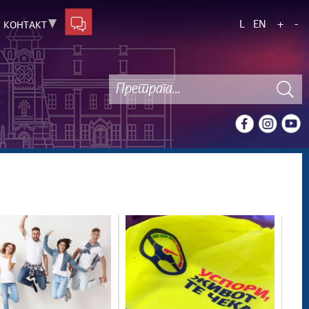
L
EN
+
-
КОНТАКТ