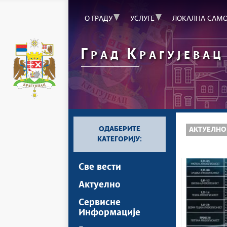
О ГРАДУ
УСЛУГЕ
ЛОКАЛНА САМ
Г
К
РАД
РАГУЈЕВАЦ
ОДАБЕРИТЕ
АКТУЕЛНО
КАТЕГОРИЈУ:
Све вести
Актуелно
Сервисне
Информације