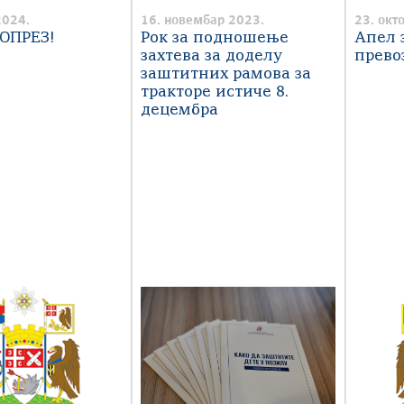
2024.
16. новембар 2023.
23. окт
ОПРЕЗ!
Рок за подношење
Апел 
захтева за доделу
прево
заштитних рамова за
тракторе истиче 8.
децембра