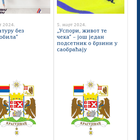
т 2024.
5. март 2024.
атуру без
„Успори, живот те
обила”
чека“ – још један
подсетник о брзини у
саобраћају