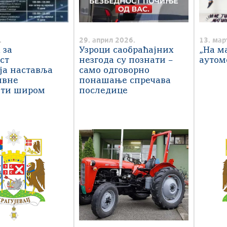
.
29. април 2026.
13. мар
 за
Узроци саобраћајних
„На м
ст
незгода су познати –
аутом
ја наставља
само одговорно
ивне
понашање спречава
сти широм
последице