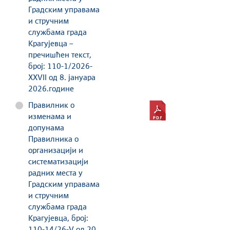
Градским управама
и стручним
службама града
Крагујевца –
пречишћен текст,
број: 110-1/2026-
XXVII од 8. јануара
2026.године
Правилник о
изменама и
допунама
Правилника о
организацији и
систематизацији
радних места у
Градским управама
и стручним
службама града
Крагујевца, број:
110-14/26-V од 20.