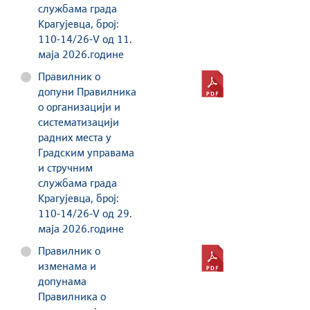
службама града
Крагујевца, број:
110-14/26-V од 11.
маја 2026.године
Правилник о
допуни Правилника
о организацији и
систематизацији
радних места у
Градским управама
и стручним
службама града
Крагујевца, број:
110-14/26-V од 29.
маја 2026.године
Правилник о
изменама и
допунама
Правилника о