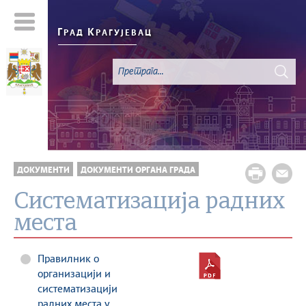
Г
К
РАД
РАГУЈЕВАЦ
ДОКУМЕНТИ
ДОКУМЕНТИ ОРГАНА ГРАДА
Систематизација радних
места
Правилник о
организацији и
систематизацији
радних места у