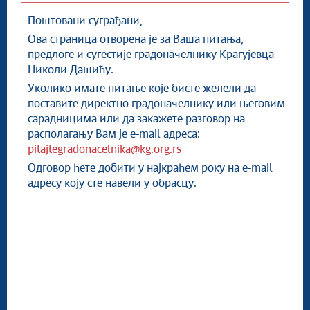
Чланови Градског већа
Поштовани суграђани,
Помоћници градоначелника
Ова страница отворена је за Ваша питања,
Питајте Градоначелника
предлоге и сугестије градоначелнику Крагујевца
Акти Градског већа
Николи Дашићу.
Градске управе, органи града, установе и
Уколико имате питање које бисте желели да
предузећа
поставите директно градоначелнику или његовим
сарадницима или да закажете разговор на
располагању Вам је e-mail адреса:
pitajtegradonacelnika@kg.org.rs
Одговор ћете добити у најкраћем року на e-mail
адресу коју сте навели у обрасцу.