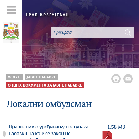
Г
К
РАД
РАГУЈЕВАЦ
УСЛУГЕ
ЈАВНЕ НАБАВКЕ
ОПШТА ДОКУМЕНТА ЗА ЈАВНЕ НАБАВКЕ
Локални омбудсман
Правилник о уређивању поступака
1.58 MB
набавки на које се закон не