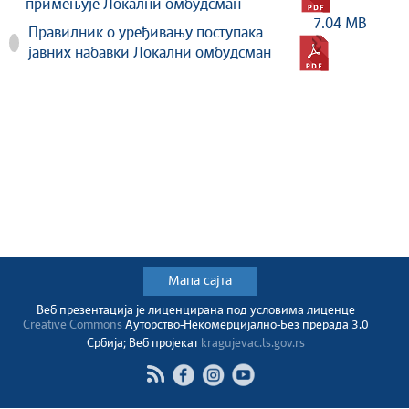
примењује Локални омбудсман
7.04 MB
Правилник о уређивању поступака
јавних набавки Локални омбудсман
Мапа сајта
Веб презентација jе лиценциранa под условима лиценце
Creative Commons
Ауторство-Некомерцијално-Без прерада 3.0
Србија; Веб пројекат
kragujevac.ls.gov.rs