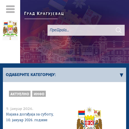
Г
К
РАД
РАГУЈЕВАЦ
ОДАБЕРИТЕ КАТЕГОРИЈУ:
Све вести
АКТУЕЛНО
ИНФО
Актуелно
Сервисне Информације
9. јануар 2026.
Генерално
Најава догађаја за суботу,
10. јануар 2026. године
Односи са јавношћу