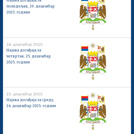
Најава догађаја за
Савет за координацију послова безбедности
понедељак, 29. децембар
саобраћаја
2025. године
Људска и мањинска права
24. децембар 2025.
Најава догађаја за
четвртак, 25. децембар
2025. године
23. децембар 2025.
Најава догађаја за среду,
24. децембар 2025. године