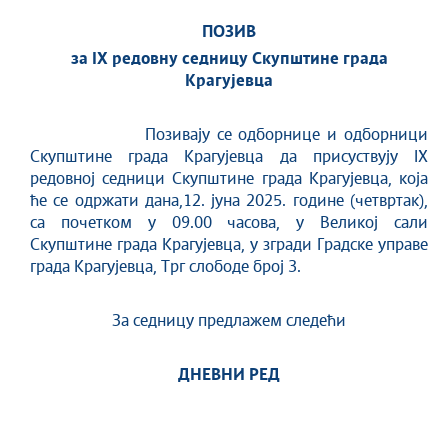
ПОЗИВ
за IX редовну седницу Скупштине града
Крагујевца
Позивају се одборнице и одборници
Скупштине града Крагујевца да присуствују IX
редовној седници Скупштине града Крагујевца, која
ће се одржати дана,12. јуна 2025. године (четвртак),
са почетком у 09.00 часова, у Великој сали
Скупштине града Крагујевца, у згради Градске управе
града Крагујевца, Трг слободе број 3.
За седницу предлажем следећи
ДНЕВНИ РЕД