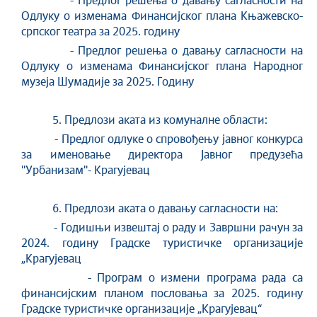
- Предлог решења о давању сагласности на
Одлуку о изменама Финансијског плана Књажевско-
српског театра за 2025. годину
- Предлог решења о давању сагласности на
Одлуку о изменама Финансијског плана Народног
музеја Шумадије за 2025. Годину
5. Предлози аката из комуналне области:
- Предлог одлуке о спровођењу јавног конкурса
за именовање директора Јавног предузећа
''Урбанизам''- Крагујевац
6. Предлози аката о давању сагласности на:
- Годишњи извештај о раду и Завршни рачун за
2024. годину Градске туристичке организације
„Крагујевац
- Програм о измени програма рада са
финансијским планом пословања за 2025. годину
Градске туристичке организације „Крагујевац“