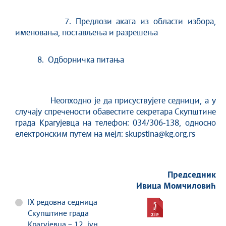
7. Предлози аката из области избора,
именовања, постављења и разрешења
8. Одборничка питања
Неопходно је да присуствујете седници, а у
случају спречености обавестите секретара Скупштине
града Крагујевца на телефон: 034/306-138, односно
електронским путем на мејл: skupstina@kg.org.rs
Председник
Ивица Момчиловић
IX редовна седница
Скупштине града
Крагујевца – 12. јун