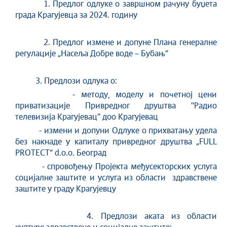
1. Предлог одлуке о завршном рачуну буџета
града Крагујевца за 2024. годину
2. Предлог измене и допуне Плана генералне
регулације „Насеља Добре воде – Бубањ“
3. Предлози одлука о:
- методу, моделу и почетној цени
приватизације Привредног друштва ''Радио
телевизија Крагујевац'' доо Крагујевац
- измени и допуни Одлуке о прихватању удела
без накнаде у капиталу привредног друштва „FULL
PROTECT“ d.o.o. Београд
- спровођењу Пројекта међусекторских услуга
социјалне заштите и услуга из области здравствене
заштите у граду Крагујевцу
4. Предлози аката из области