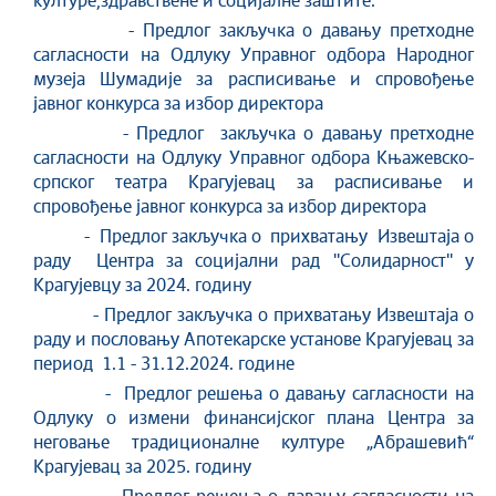
културе,здравствене и социјалне заштите:
- Предлог закључка о давању претходне
сагласности на Одлуку Управног одбора Народног
музеја Шумадије за расписивање и спровођење
јавног конкурса за избор директора
- Предлог закључка о давању претходне
сагласности на Одлуку Управног одбора Књажевско-
српског театра Крагујевац за расписивање и
спровођење јавног конкурса за избор директора
- Предлог закључка о прихватању Извештаја о
раду Центра за социјални рад ''Солидарност'' у
Крагујевцу за 2024. годину
- Предлог закључка о прихватању Извештаја о
раду и пословању Aпотекарске установе Крагујевац за
период 1.1 - 31.12.2024. године
- Предлог решења о давању сагласности на
Одлуку о измени финансијског плана Центра за
неговање традиционалне културе „Абрашевић“
Крагујевац за 2025. годину