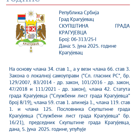
Република Србија
Град Крагујевац
СКУПШТИНА ГРАДА
КРАГУЈЕВЦА
Број: 06-313/25-I
Дана: 5. јуна 2025. године
Крагујевац
На основу члана 34. став 1., а у вези члана 66. став 3.
Закона о локалној самоуправи ("Сл. гласник РС", бр.
129/2007, 83/2014 - др. закон, 101/2016 - др. закон,
47/2018 и 111/2021 - др. закон), члана 42. Статута
града Крагујевца (''Службени лист града Крагујевца''
број 8/19), члана 59. став 1. алинеја 1., члана 119. став
1. и члана 125. Пословника Скупштине града
Крагујевца (''Службени лист града Крагујевца'' бр.
16/21), председник Скупштине града Крагујевца,
дана, 5. јуна 2025. године, упућује