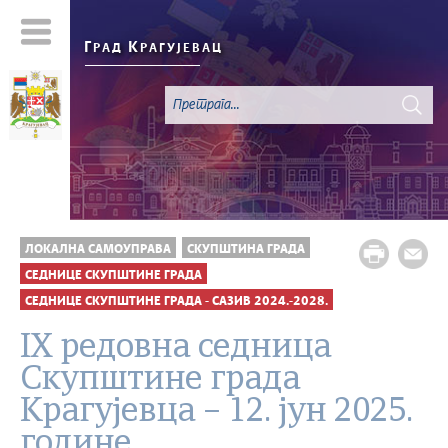
Г
К
РАД
РАГУЈЕВАЦ
ЛОКАЛНА САМОУПРАВА
СКУПШТИНА ГРАДА
СЕДНИЦЕ СКУПШТИНЕ ГРАДА
СЕДНИЦЕ СКУПШТИНЕ ГРАДА - САЗИВ 2024.-2028.
IX редовна седница
Скупштине града
Крагујевца – 12. јун 2025.
године