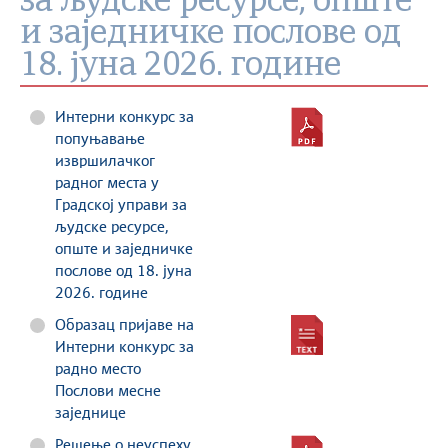
за људске ресурсе, опште
и заједничке послове од
18. јуна 2026. године
Интерни конкурс за
попуњавање
извршилачког
радног места у
Градској управи за
људске ресурсе,
опште и заједничке
послове од 18. јуна
2026. године
Образац пријаве на
Интерни конкурс за
радно место
Послови месне
заједнице
Решење о неуспеху