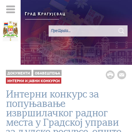
Г
К
РАД
РАГУЈЕВАЦ
ДОКУМЕНТИ
ОБАВЕШТЕЊА
ИНТЕРНИ И ЈАВНИ КОНКУРСИ
Интерни конкурс за
попуњавање
извршилачког радног
места у Градској управи