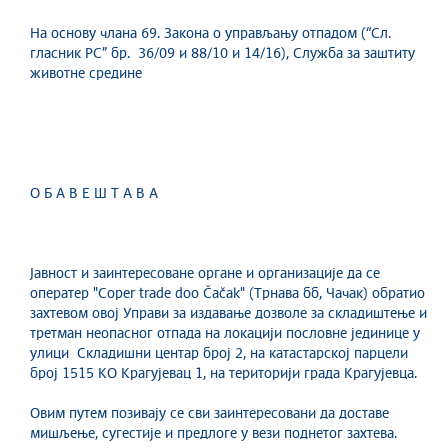
На основу члана 69. Закона o управљању отпадом (“Сл.
гласник РС” бр. 36/09 и 88/10 и 14/16), Служба за заштиту
животне средине
О Б А В Е Ш Т А В А
Јавност и заинтересоване органе и организације да се
оператер "Coper trade doo Čačak" (Трнава бб, Чачак) обратио
захтевом овој Управи за издавање дозволе за складиштење и
третман неопасног отпада на локацији пословне јединице у
улици Складишни центар број 2, на катастарској парцели
број 1515 КО Крагујевац 1, на територији града Крагујевца.
Овим путем позивају се сви заинтересовани да доставе
мишљење, сугестије и предлоге у вези поднетог захтева.