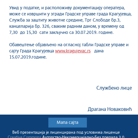
Увид у податке, и расположиву документацију оператера,
може се извршити у згради Градске управе града Крагујевца,
Служба за заштиту животне средине, Трг Слободе бр.3,
канцеларија бр. 326, сваким радним даном, у времену од
7,30 до 15,30 сати закључно са 30.07.2019. године.
Обавештење објављено на огласној табли Градске управе и
сајту Града Крагујевца
www.kragujevac.rs
дана
15.07.2019.године.
Службено лице
Драгана Новаковић
Мапа сајта
Веб презентација jе лиценциранa под условима лиценце
Creative Commons
Ауторство-Некомерцијално-Без прерада 3.0