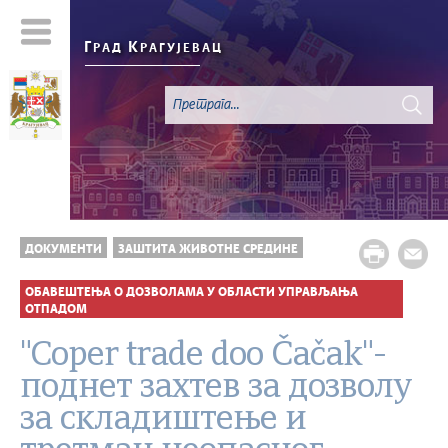
Г
К
РАД
РАГУЈЕВАЦ
ДОКУМЕНТИ
ЗАШТИТА ЖИВОТНЕ СРЕДИНЕ
ОБАВЕШТЕЊА О ДОЗВОЛАМА У ОБЛАСТИ УПРАВЉАЊА
ОТПАДОМ
"Coper trade doo Čačak"-
поднет захтев за дозволу
за складиштење и