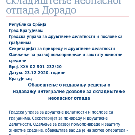
складиштење неопасног
отпада Дорадо
Република Србија
Град Крагујевац
Градска управа за друштвене делатности и послове са
грађанима
Секретаријат за привреду и друштвене делатности
Одељење за развој пољопривреде и заштиту животне
средине
Број: XXV-02-501-232/20
Датум: 23.12.2020. године
Крагујевац
Обавештење о издавању решења о
издавању интегралне дозволе за складиштење
неопасног отпада
Градска управа за друштене делатности и послове са
грађанима, Секретаријат за привреду и друштвене
делатности, Одељење за развој пољопривреде и заштиту
животне средине, обавештава вас да је на захтев оператера -