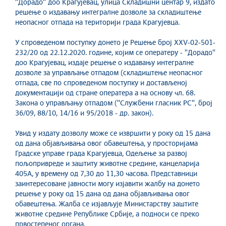
''Дорадо'' доо Крагујевац, улица Складишни центар 9, издато
решење о издавању интегралне дозволе за складиштење
неопасног отпада на територији града Крагујевца.
У спроведеном поступку донето је Решење број XXV-02-501-
232/20 од 22.12.2020. године, којим се оператеру - ''Дорадо''
доо Крагујевац, издаје решење о издавању интегралне
дозволе за управљање отпадом (складиштење неопасног
отпада, све по спроведеном поступку и достављеној
документацији од стране оператера а на основу чл. 68.
Закона о управљању отпадом (''Службени гласник РС'', број
36/09, 88/10, 14/16 и 95/2018 - др. закон).
Увид у издату дозволу може се извршити у року од 15 дана
од дана објављивања овог обавештења, у просторијама
Градске управе града Крагујевца, Одељење за развој
пољопривреде и заштиту животне средине, канцеларија
405А, у времену од 7,30 до 11,30 часова. Представници
заинтересоване јавности могу изјавити жалбу на донето
решење у року од 15 дана од дана објављивања овог
обавештења. Жалба се изјављује Министарству заштите
животне средине Републике Србије, а подноси се преко
првостепеног органа.