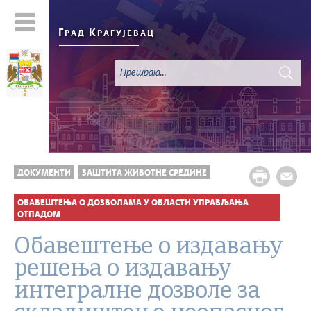
Г
К
РАД
РАГУЈЕВАЦ
ДОКУМЕНТИ
ЗАШТИТА ЖИВОТНЕ СРЕДИНЕ
ОБАВЕШТЕЊА О ДОЗВОЛАМА У ОБЛАСТИ УПРАВЉАЊА
ОТПАДОМ
Обавештење о издавању
решења о издавању
интегралне дозволе за