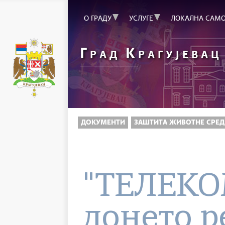
О ГРАДУ
УСЛУГЕ
ЛОКАЛНА САМ
Г
К
РАД
РАГУЈЕВАЦ
ДОКУМЕНТИ
ЗАШТИТА ЖИВОТНЕ СРЕД
"ТЕЛЕКОМ
донето 