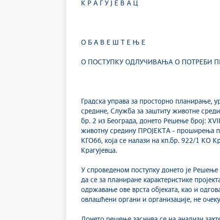
К Р А Г У Ј Е В А Ц
О Б А В Е Ш Т Е Њ Е
О ПОСТУПКУ ОДЛУЧИВАЊА О ПОТРЕБИ П
Градска управа за просторно планирање, 
средине, Служба за заштиту животне средин
бр. 2 из Београда, донето Решење број: XV
животну средину ПРОЈЕКТА - проширења пос
КГО66, која се налази на кп.бр. 922/1 КО К
Крагујевца.
У спроведеном поступку донето је Решење д
да се за планиране карактеристике пројек
одржавање ове врста објеката, као и одгов
овлашћени органи и организације, не очеку
Донето решење заснива се на анализи захте