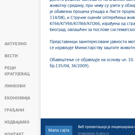
животну средину, при чему су узети у обзи
је обавезна процена утицаја и Листе проје
114/08), и Стручне оцен4е оптерећења жив
КГ66/KГУ66/КГЛ66/КГО66, израђена од стран
Београд, овлашћен за послове систематско
Представници заинтересоване јавности мо
АКТУЕЛНО
се изјављује Министарству заштите животн
ВЕСТИ
Обавештење се објављује на основу чл. 10.
бр.135/04, 36/2009).
РЕЦИ
КРАГУЈЕВАЦ
ЛИНКОВИ
ЕКОНОМИЈА
ГРАЂАНИ
ИЗДВАЈАМО
Веб презентација jе лиценциран
Мапа сајта
kragujevac.ls.gov.rs
КОНТАКТ