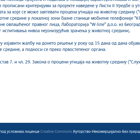
р прописани критеријуми за пројекте наведене у Листи II Уредбе о ут
ката за које се може захтевати процена утицаја на животну средину (
отне средине у локалној зони базне станице мобилне телефонијe "К
е овлашћеног правног лица, Лабораторија "W-line" д.о.о. из Београд
г испитивања нивоа нејонизујућих зрачења у животној средини;.
гу изјавити жалбу на донето решење у року од 15 дана од дана обј
е средине, а подноси се преко првостепеног органа.
 став 7. и чл. 29. Закона о процени утицаја на животну средину ("Сл
a под условима лиценце
Creative Commons
Ауторство-Некомерцијално-Без прерада