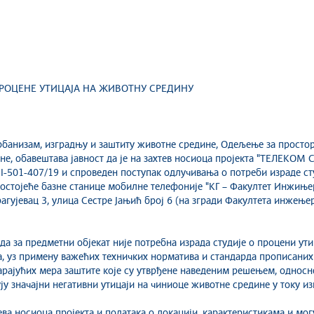
РОЦЕНЕ УТИЦАЈА НА ЖИВОТНУ СРЕДИНУ
урбанизам, изградњу и заштиту животне средине, Одељење за просто
е, обавештава јавност да је на захтев носиоца пројекта "ТЕЛЕКОМ СР
III-501-407/19 и спроведен поступак одлучивања о потреби израде ст
тојеће базне станице мобилне телефоније "КГ – Факултет Инжињерс
рагујевац 3, улица Сестре Јањић број 6 (на згради Факултета инжењер
а за предметни објекат није потребна израда студије о процени ути
та, уз примену важећих техничких норматива и стандарда прописани
арајућих мера заштите које су утврђене наведеним решењем, односн
ју значајни негативни утицаји на чиниоце животне средине у току и
ва носиоца пројекта и података о локацији, карактеристикама и мог