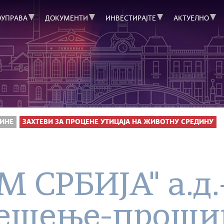
ОУПРАВА
ДОКУМЕНТИ
ИНВЕСТИРАЈТЕ
АКТУЕЛНО
ИНЕ
ЗАХТЕВИ ЗА ПРОЦЕНЕ УТИЦАЈА НА ЖИВОТНУ СРЕДИНУ
 СРБИЈА" а.д.
решење-проши