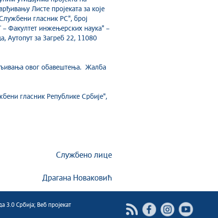
врђивању Листе пројеката за које
"Службени гласник РС", број
Г – Факултет инжењерских наука" –
а, Аутопут за Загреб 22, 11080
ављивања овог обавештења. Жалба
ужбени гласник Републике Србије",
Службено лице
Драгана Новаковић
 3.0 Србија; Веб пројекат
Facebook
Instagram
Youtube
RSS