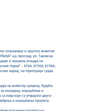
рно планирање и заштиту животне
БИЈА" а.д. Београд, ул. Таковска
удије о процени утицаја на
ких Наука" – КГ66, KГУ66, КГЛ66,
ских наука), на територији града
цаја на животну средину, будући
х за изградњу, коришћење и
о услова које су утврдили други
звођења и коришћења пројекта.
ућим утицајима пројекта на