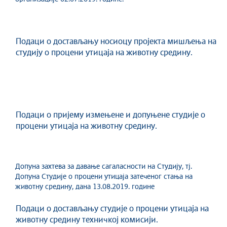
Подаци о достављању носиоцу пројекта мишљења на
студију о процени утицаја на животну средину.
Подаци о пријему измењене и допуњене студије о
процени утицаја на животну средину.
Допуна захтева за давање сагаласности на Студију, тј.
Допуна Студије о процени утицаја затеченог стања на
животну средину, дана 13.08.2019. године
Подаци о достављању студије о процени утицаја на
животну средину техничкој комисији.