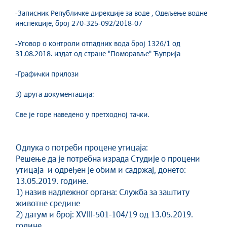
-Записник Републичке дирекције за воде , Одељење водне
инспекције, број 270-325-092/2018-07
-Уговор о контроли отпадних вода број 1326/1 од
31.08.2018. издат од стране "Поморавље" Ћуприја
-Графички прилози
3) друга документација:
Све је горе наведено у претходној тачки.
Одлука о потреби процене утицаја:
Решење да је потребна израда Студије о процени
утицаја и одређен је обим и садржај, донето:
13.05.2019. године.
1) назив надлежног органа: Служба за заштиту
животне средине
2) датум и број: XVIII-501-104/19 од 13.05.2019.
године