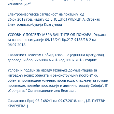
канализација“
Електроенергетска сагласност на локацију од
26.07.2018.год. издату од ЕПС ДИСТРИБУЦИЈА, Огранак
Електродистрибуција Крагујевац
УСЛОВИ У ПОГЛЕДУ МЕРА ЗАШТИТЕ ОД ПОЖАРА , Управа
за ванредне ситуације 09/16/2/1 бр.217-9188/18-2 од
06.07.2018.
Сагласност Телеком Србија, извршна јединица Крагујевац,
деловодни број 276084/3-2018 од 09.07.2018. године.
Услови и подаци за израду техничке документације за
изградњу нових објеката и реконструкцију постојећих,
објекта производње млечних производа, хладњачу за готове
производе, пратеће просторије и администрацију Србија“; ЈП
„Србијагас“ Организациони део Београд .
Сагласност број 05-1482/1 од 09.07.2018. год., Ј.П. ПУТЕВИ
КРАГУЈЕВАЦ