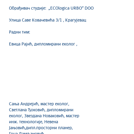
Обрађивач студије: „ECOlogica URBO“ DOO
Улица Саве Ковачевића 3/1 , Крагујевац
Радни тим:
Евица Рајић, дипломирани еколог ,
Сања Андрејић, мастер еколог,
Светлана Ђоковић, дипломирани
еколог, Звездана Новаковић, мастер
инж. технологије, Невена
Јањовић,дипл.просторни планер,