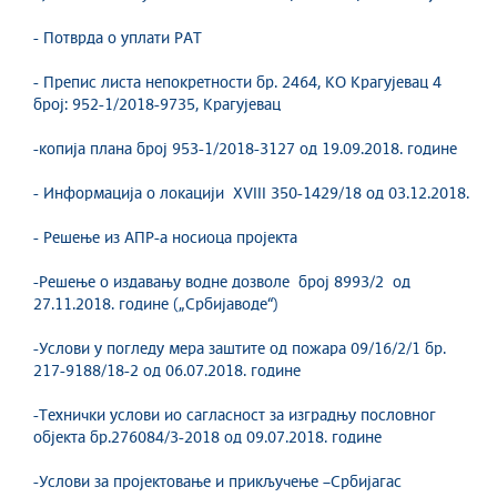
- Потврда о уплати РАТ
- Препис листа непокретности бр. 2464, КО Крагујевац 4
број: 952-1/2018-9735, Крагујевац
-копија плана број 953-1/2018-3127 од 19.09.2018. године
- Информација о локацији XVIII 350-1429/18 од 03.12.2018.
- Решење из АПР-а носиоца пројекта
-Решење о издавању водне дозволе број 8993/2 од
27.11.2018. године („Србијаводе“)
-Услови у погледу мера заштите од пожара 09/16/2/1 бр.
217-9188/18-2 од 06.07.2018. године
-Технички услови ио сагласност за изградњу пословног
објекта бр.276084/3-2018 од 09.07.2018. године
-Услови за пројектовање и прикључење –Србијагас