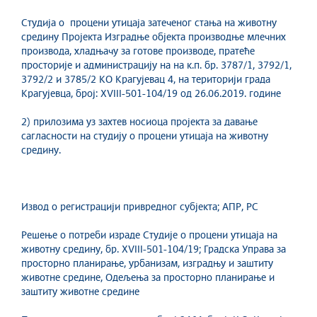
Студија о процени утицаја затеченог стања на животну
средину Пројекта Изградње објекта производње млечних
производа, хладњачу за готове производе, пратеће
просторије и администрацију на на к.п. бр. 3787/1, 3792/1,
3792/2 и 3785/2 КО Крагујевац 4, на територији града
Крагујевца, број: XVIII-501-104/19 од 26.06.2019. године
2) прилозима уз захтев носиоца пројекта за давање
сагласности на студију о процени утицаја на животну
средину.
Извод о регистрацији привредног субјекта; АПР, РС
Решење о потреби израде Студије о процени утицаја на
животну средину, бр. XVIII-501-104/19; Градска Управа за
просторно планирање, урбанизам, изградњу и заштиту
животне средине, Одељења за просторно планирање и
заштиту животне средине