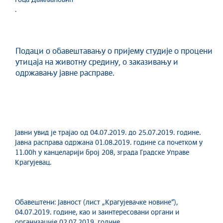
Гоца Дамљановић
.
Подаци о обавештавању о пријему студије о процени
утицаја на животну средину, о заказивању и
одржавању јавне расправе.
Јавни увид је трајао од 04.07.2019. до 25.07.2019. године.
Јавна расправа одржана 01.08.2019. године са почетком у
11.00h у канцеларији број 208, зграда Градске Управе
Крагујевац.
Обавештени: Јавност (лист „Крагујевачке новине“),
04.07.2019. године, као и заинтересовани органи и
организације 02.07.2019. године.