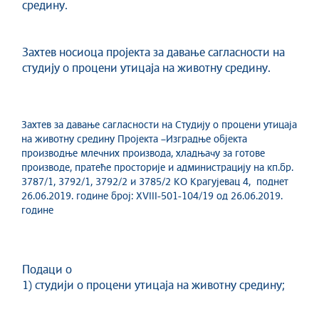
средину.
Захтев носиоца пројекта за давање сагласности на
студију о процени утицаја на животну средину.
Захтев за давање сагласности на Студију о процени утицаја
на животну средину Пројекта –Изградње објекта
производње млечних производа, хладњачу за готове
производе, пратеће просторије и администрацију на кп.бр.
3787/1, 3792/1, 3792/2 и 3785/2 КО Крагујевац 4, поднет
26.06.2019. године број: XVIII-501-104/19 од 26.06.2019.
године
Подаци о
1) студији о процени утицаја на животну средину;