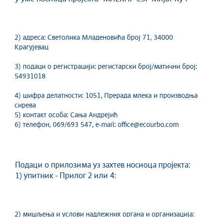
2) адреса: Светолика Младеновића број 71, 34000
Крагујевац
3) подаци о регистрацији: регистарски број/матични број:
54931018
4) шифра делатности: 1051, Прерада млека и производња
сирева
5) контакт особа: Сања Андрејић
6) телефон, 069/693 547, е-mail: office@ecourbo.com
Подаци о прилозима уз захтев носиоца пројекта:
1) упитник - Прилог 2 или 4:
2) мишљења и услови надлежних органа и организација: