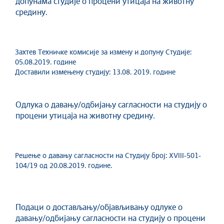
допунама студије о процени утицаја на животну
средину.
Захтев Техничке комисије за измену и допуну Студије:
05.08.2019. године
Доставили измењену студију: 13.08. 2019. године
Одлука о давању/одбијању сагласности на студију о
процени утицаја на животну средину.
Решење о давању сагласности на Студију број: XVIII-501-
104/19 од 20.08.2019. године.
Подаци о достављању/објављивању одлуке о
давању/одбијању сагласности на студију о процени