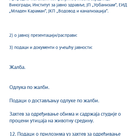
Виногради, Институт за јавно здравље, ЈП „Урбанизам“, ЕИД
„Младен Караман“, ЈКП „Водовод и канализација“.
2) о јавној презентацији/расправи:
3) подаци и документи о учешћу јавности:
Жалба.
Одлука по жалби.
Подаци о достављању одлуке по жалби.
Захтев за одређивање обима и садржаја студије о
процени утицаја на животну средину.
12. Подаци о прилозима уз захтев за одређивање