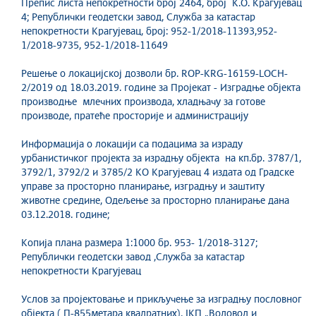
Препис листа непокретности број 2464, број К.О. Крагујевац
4; Републички геодетски завод, Служба за катастар
непокретности Крагујевац, број: 952-1/2018-11393,952-
1/2018-9735, 952-1/2018-11649
Решење о локацијској дозволи бр. ROP-KRG-16159-LOCH-
2/2019 од 18.03.2019. године за Пројекат - Изградње објекта
производње млечних производа, хладњачу за готове
производе, пратеће просторије и администрацију
Информација о локацији са подацима за израду
урбанистичког пројекта за израдњу објекта на кп.бр. 3787/1,
3792/1, 3792/2 и 3785/2 КО Крагујевац 4 издата од Градске
управе за просторно планирање, изградњу и заштиту
животне средине, Одељење за просторно планирање дана
03.12.2018. године;
Копија плана размера 1:1000 бр. 953- 1/2018-3127;
Републички геодетски завод ,Служба за катастар
непокретности Крагујевац
Услов за пројектовање и прикључење за изградњу пословног
објекта ( П-855метара квадратних), ЈКП „Водовод и