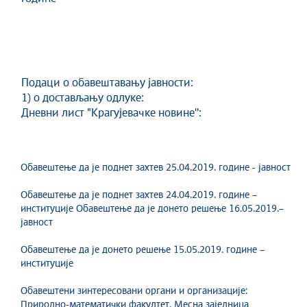
Подаци о обавештавању јавности:
1) о достављању одлуке:
Дневни лист "Крагујевачке новине'':
Обавештење да је поднет захтев 25.04.2019. године - јавност
Обавештење да је поднет захтев 24.04.2019. године –
институције Обавештење да је донето решење 16.05.2019.–
јавност
Обавештење да је донето решење 15.05.2019. године –
институције
Обавештени зинтересовани органи и организације:
Природно-математички факултет, Месна заједница