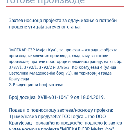
готове производе
Захтев носиоца пројекта за одлучивање о потреби
процене утицаја затеченог стања:
"МЛЕКАР СЗР Мијат Куч" , за пројекат – изградње објекта
производње млечних производа, хладњачу за готове
производе, пратече просторије и администрацију, на к.п. бр.
3787/1, 3792/1, 3792/2 и 3785/2 КО Крагујевац 4 (улица
Светолика Младеновића број 71), на територији града
Крагујевца
2. Евиденциони број захтева:
Број досијеа: XVIII-501-104/19 од 18.04.2019.
Подаци о подносиоцу захтева/носиоцу пројекта:
1) име/назив предузећа"ЕCOLogica Urbo DOO –
Крагујевац - овлашћено предузеће, поднело је захтев
у уме носиоца пројекта "МЛЕКАР СЗР Мијат Куч"