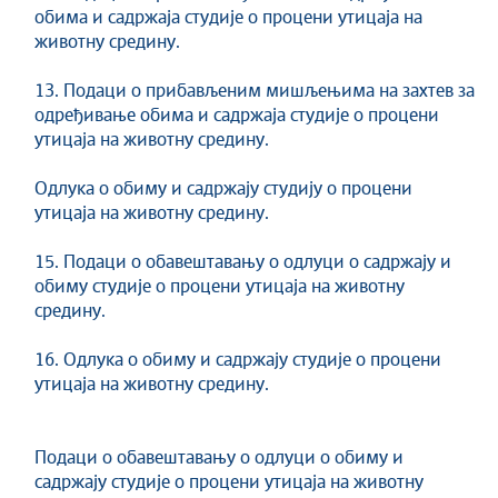
обима и садржаја студије о процени утицаја на
животну средину.
13. Подаци о прибављеним мишљењима на захтев за
одређивање обима и садржаја студије о процени
утицаја на животну средину.
Одлука о обиму и садржају студију о процени
утицаја на животну средину.
15. Подаци о обавештавању о одлуци о садржају и
обиму студије о процени утицаја на животну
средину.
16. Одлука о обиму и садржају студије о процени
утицаја на животну средину.
Подаци о обавештавању о одлуци о обиму и
садржају студије о процени утицаја на животну