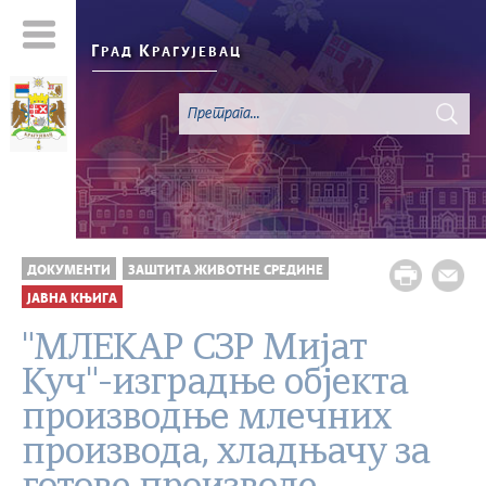
Г
К
РАД
РАГУЈЕВАЦ
ДОКУМЕНТИ
ЗАШТИТА ЖИВОТНЕ СРЕДИНЕ
ЈАВНА КЊИГА
"МЛЕКАР СЗР Мијат
Куч"-изградње објекта
производње млечних
производа, хладњачу за