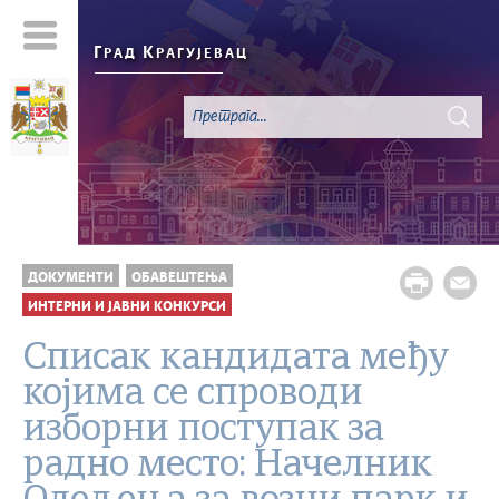
Г
К
РАД
РАГУЈЕВАЦ
ДОКУМЕНТИ
ОБАВЕШТЕЊА
ИНТЕРНИ И ЈАВНИ КОНКУРСИ
Списак кандидата међу
којима се спроводи
изборни поступак за
радно место: Начелник