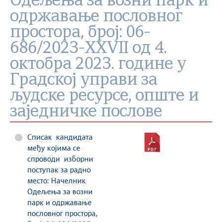
Одељења за возни парк и
одржавање пословног
простора, број: 06-
686/2023-XXVII од 4.
октобра 2023. године у
Градској управи за
људске ресурсе, опште и
заједничке послове
Списак кандидата
међу којима се
спроводи изборни
поступак за радно
место: Начелник
Одељења за возни
парк и одржавање
пословног простора,