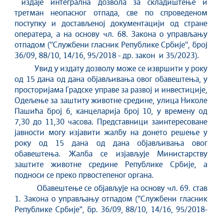
издаје интегрална дозвола за складиштење и
третман неопасног отпада, све по спроведеном
поступку и достављеној документацији од стране
оператера, а на основу чл. 68. Закона о управљању
отпадом (''Службени гласник Републике Србије'', број
36/09, 88/10, 14/16, 95/2018 - др. закон и 35/2023).
Увид у издату дозволу може се извршити у року
од 15 дана од дана објављивања овог обавештења, у
просторијама Градске управе за развој и инвестиције,
Одељење за заштиту животне средине, улица Николе
Пашића број 6, канцеларија број 10, у времену од
7,30 до 11,30 часова. Представници заинтересоване
јавности могу изјавити жалбу на донето решење у
року од 15 дана од дана објављивања овог
обавештења. Жалба се изјављује Министарству
заштите животне средине Републике Србије, а
подноси се преко првостепеног органа.
Обавештење се објављује на основу чл. 69. став
1. Закона о управљању отпадом (''Службени гласник
Републике Србије'', бр. 36/09, 88/10, 14/16, 95/2018-