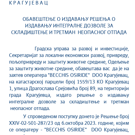
К Р А Г У Ј Е В А Ц
ОБАВЕШТЕЊЕ О ИЗДАВАЊУ РЕШЕЊА О
ИЗДАВАЊУ ИНТЕГРАЛНЕ ДОЗВОЛЕ ЗА
СКЛАДИШТЕЊЕ И ТРЕТМАН НЕОПАСНОГ ОТПАДА
Градска управа за развој и инвестиције,
Секретаријат за локални економски развој, привреду,
пољопривреду и заштиту животне средине, Одељење
за заштиту животне средине, обавештава вас да је на
захтев оператера "BECCHIS OSIRIDE" DOO Крагујевац,
на катастарској парцели број 1559/13 КО Крагујевац
1, улица Драгослава Срејовића број 89, на територији
града Крагујевца, издато решење о издавању
интегралне дозволе за складиштење и третман
неопасног отпада.
У спроведеном поступку донето је Решење број
XXIV-02-501-287/23 од 6.октобра 2023. године, којим
се оператеру - "BECCHIS OSIRIDE" DOO Крагујевац,