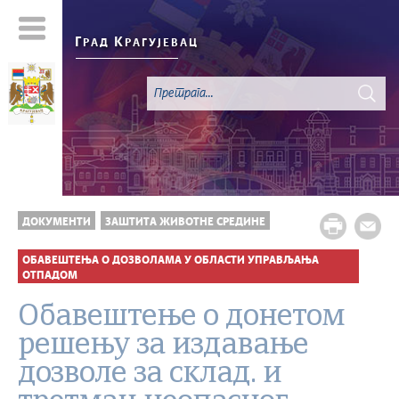
Г
К
РАД
РАГУЈЕВАЦ
ДОКУМЕНТИ
ЗАШТИТА ЖИВОТНЕ СРЕДИНЕ
ОБАВЕШТЕЊА О ДОЗВОЛАМА У ОБЛАСТИ УПРАВЉАЊА
ОТПАДОМ
Обавештење о донетом
решењу за издавање
дозволе за склад. и