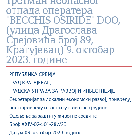
третман неопасног
отпада оператера
"BECCHIS OSIRIDE" DOO,
(улица Драгослава
Срејовића број 89,
Крагујевац) 9. октобар
2023. године
РЕПУБЛИКА СРБИЈА
ГРАД КРАГУЈЕВАЦ
ГРАДСКА УПРАВА ЗА РАЗВОЈ И ИНВЕСТИЦИЈЕ
Секретаријат за локални економски развој, привреду,
пољопривреду и заштиту животне средине
Одељење за заштиту животне средине
Број: XXIV-02-501-287/23
Датум 09. октобар 2023. године