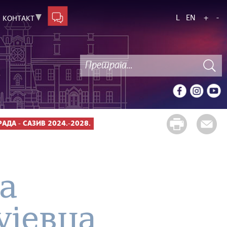
L
EN
+
-
КОНТАКТ
ДА - САЗИВ 2024.-2028.
а
ујевца