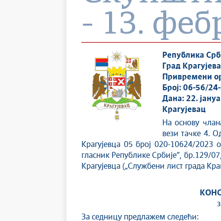
- 13. фе
Република Срб
Град Крагујев
Привремени ор
Број: 06-56/24
Дана: 22. јану
Крагујевац
На основу члан
вези тачке 4. 
Крагујевца 05 број 020-10624/2023 о
гласник Републике Србије”, бр.129/07,
Крагујевца („Службени лист града Крагу
КОНС
з
За седницу предлажем следећи: