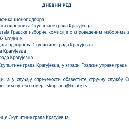
ДНЕВНИ РЕД
рификационог одбора
ата одборника Скупштине града Крагујевца
штаја Градске изборне комисије о спроведеним изборима 
023.године
ата одборника Скупштине града Крагујевца
а Крагујевца
рада Крагујевца
купштине града Крагујевца, у згради Градске управе града 
ци, а у случају спречености обавестите стручну службу С
ским путем на мејл: skupstina@kg.org.rs .
ицe Скупштине града Крагујевца