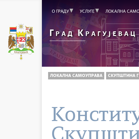
О ГРАДУ
УСЛУГЕ
ЛОКАЛНА САМ
Г
К
РАД
РАГУЈЕВАЦ
ЛОКАЛНА САМОУПРАВА
СКУПШТИНА Г
Koнстит
Скупшти