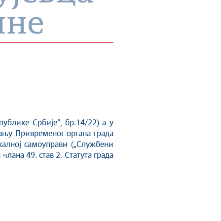
ине
ублике Србије”, бр.14/22) а у
вању Привременог органа града
окалној самоуправи („Службени
члана 49. став 2. Статута града