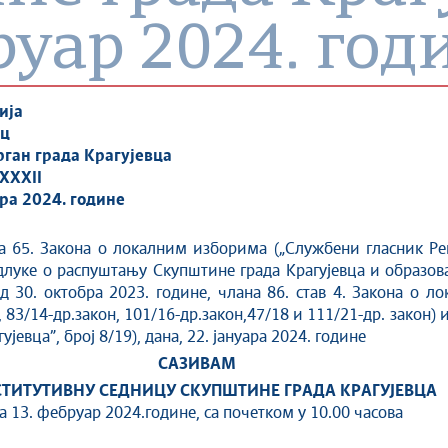
бруар 2024. год
ија
ац
ган града Крагујевца
-XXXII
ара 2024. године
а 65. Закона о локалним изборима („Службени гласник Реп
Одлуке о распуштању Скупштине града Крагујевца и образо
д 30. октобра 2023. године, члана 86. став 4. Закона о л
 83/14-др.закон, 101/16-др.закон,47/18 и 111/21-др. закон) и 
јевца”, број 8/19), дана, 22. јануара 2024. године
САЗИВАМ
ТИТУТИВНУ СЕДНИЦУ СКУПШТИНЕ ГРАДА КРАГУЈЕВЦА
а 13. фебруар 2024.године, са почетком у 10.00 часова