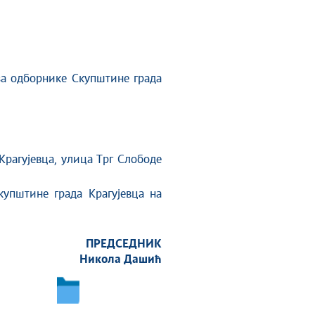
за одборнике Скупштине града
Крагујевца, улица Трг Слободе
купштине града Крагујевца на
ПРЕДСЕДНИК
Никола Дашић