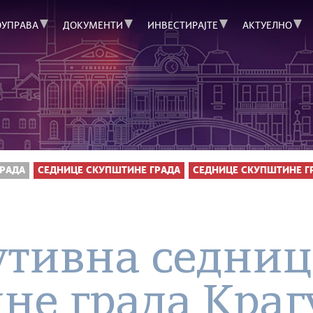
ОУПРАВА
ДОКУМЕНТИ
ИНВЕСТИРАЈТЕ
АКТУЕЛНО
РАДА
СЕДНИЦЕ СКУПШТИНЕ ГРАДА
СЕДНИЦЕ СКУПШТИНЕ ГРА
утивна седниц
не града Краг