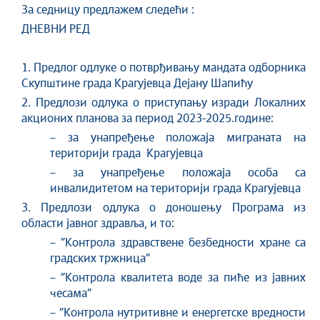
За седницу предлажем следећи :
ДНЕВНИ РЕД
1. Предлог одлуке о потврђивању мандата одборника
Скупштине града Крагујевца Дејану Шапићу
2. Предлози одлука о приступању изради Локалних
акционих планова за период 2023-2025.године:
– за унапређење положаја миграната на
територији града Крагујевца
– за унапређење положаја особа са
инвалидитетом на територији града Крагујевца
3. Предлози одлука о доношењу Програма из
области јавног здравља, и то:
– ”Контрола здравствене безбедности хране са
градских тржница”
– ”Контрола квалитета воде за пиће из јавних
чесама”
– ”Контрола нутритивне и енергетске вредности