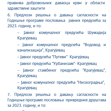
правима добровољних даваоца крви у области
здравствене заштите
6. Предлози решења о давању сагласности на
Годишње програме пословања јавних предузећа за
2023. годину, и то:
– Јавног комуналног предузећа Шумадија
Крагујевац
– Јавног комуналног предузећа ”Водовод и
канализација”, Крагујевац
– Јавног предузећа ”Путеви” Крагујевац
– Јавног предузећа ”Урбанизам”- Крагујевац
– Јавног стамбеног предузећа ”Крагујевац”,
Крагујевац
– Јавног комуналног предузећа ”Нискоградња”,
Крагујевац
7. Предлози решења о давању сагласности на
Годишње програме пословања привредних друштава
за 2023. годину, и то: