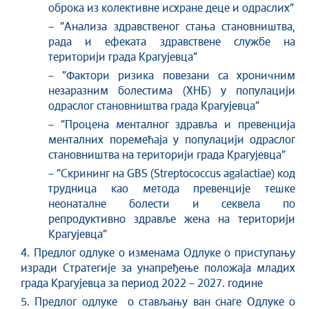
оброка из колективне исхране деце и одраслих”
– ”Анализа здравственог стања становништва,
рада и ефеката здравствене службе на
територији града Крагујевца”
– ”Фактори ризика повезани са хроничним
незаразним болестима (ХНБ) у популацији
одраслог становништва града Крагујевца”
– ”Процена менталног здравља и превенција
менталних поремећаја у популацији одраслог
становништва на територији града Крагујевца”
– ”Скрининг на GBS (Streptococcus agalactiae) код
трудница као метода превенције тешке
неонаталне болести и секвела по
репродуктивно здравље жена на територији
Крагујевца”
4. Предлог одлуке о изменама Одлуке о приступању
изради Стратегије за унапређење положаја младих
града Крагујевца за период 2022 – 2027. године
5. Предлог одлуке о стављању ван снаге Одлуке о