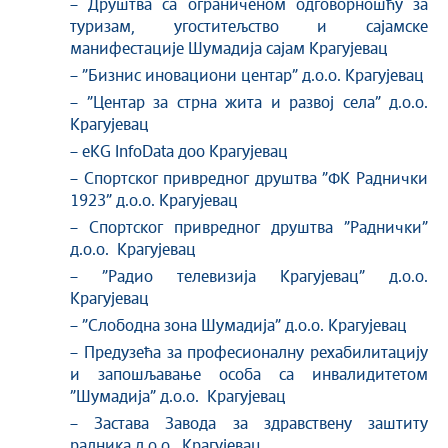
– Друштва са ограниченом одговорношћу за
туризам, угоститељство и сајамске
манифестације Шумадија сајам Крагујевац
– ”Бизнис иновациони центар” д.о.о. Крагујевац
– ”Центар за стрна жита и развој села” д.о.о.
Крагујевац
– eKG InfoData доо Крагујевац
– Спортског привредног друштва ”ФК Раднички
1923” д.о.о. Крагујевац
– Спортског привредног друштва ”Раднички”
д.о.о. Крагујевац
– ”Радио телевизија Крагујевац” д.о.о.
Крагујевац
– ”Слободна зона Шумадија” д.о.о. Крагујевац
– Предузећа за професионалну рехабилитацију
и запошљавање особа са инвалидитетом
”Шумадија” д.о.о. Крагујевац
– Застава Завода за здравствену заштиту
радника д.о.о. Крагујевац