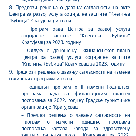
8. Предлози решења о давању сагласности на акте
Центра за развој услуга социјалне заштите ”Кнегиња
Љубица” Крагујевац и то на:
– Програм рада Центра за развој услуга
социјалне заштите ”Кнегиња Љубица”
Крагујевац за 2023. годину
– Oдлуку о доношењу Финансијског плана
Центра за развој услуга социјалне заштите
”Кнегиња Љубица” Крагујевац за 2023. годину
9. Предлози решења о давању сагласности на измене
годишњих програма и то на:
– Годишњи програм о II измени Годишњег
програма рада са финансијским планом
пословања за 2022. годину Градске туристичке
организације “Крагујевац
– Предлог решења о давању сагласности на
Програм о измени Годишњег програма
пословања Застава Завода за здравствену
заштиту радника д.о.о. Крагујевац за 2022.