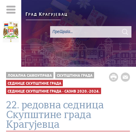
Г
К
РАД
РАГУЈЕВАЦ
ЛОКАЛНА САМОУПРАВА
СКУПШТИНА ГРАДА
СЕДНИЦЕ СКУПШТИНЕ ГРАДА
СЕДНИЦЕ СКУПШТИНЕ ГРАДА - САЗИВ 2020.-2024.
22. редовна седница
Скупштине града
Крагујевца