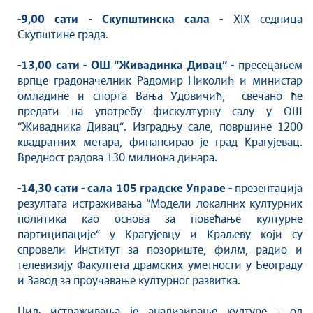
Култура
-9,00 сати - Скупштинска сала -
XIX седница
Здравство
Скупштине града.
Социјална заштита
Спорт
-13,00 сати - ОШ “Живадинка Дивац“ -
пресецањем
врпце градоначелник Радомир Николић и министар
Седнице Градског већа
омладине и спорта Вања Удовичић, свечано ће
Седнице Скупштине
предати на употребу фискултурну салу у ОШ
Туризам
“Живадника Дивац“. Изградњу сале, површине 1200
Крагујевац - Град у парку
квадратних метара, финансирао је град Крагујевац.
Вредност радова 130 милиона динара.
Екологија
Млади у локалној самоуправи
-14,30 сати - сала 105 градске Управе -
презентација
НВО
резултата истраживања “Модели локалних културних
Међународна сарадња
политика као основа за повећање културне
партиципације“ у Крагујевцу и Краљеву који су
Позив за медије
спровели Институт за позориште, филм, радио и
Избори
телевизију Факултета драмских уметности у Београду
Октобарске свечаности
и Завод за проучавање културног развитка.
Образовање
Циљ истраживања је анализирање културе - од