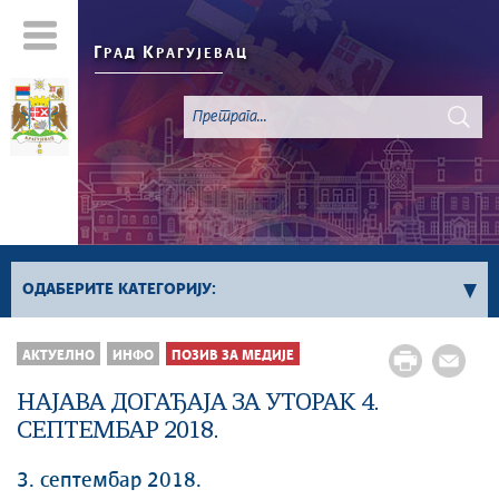
Г
К
РАД
РАГУЈЕВАЦ
ОДАБЕРИТЕ КАТЕГОРИЈУ:
Све вести
АКТУЕЛНО
ИНФО
ПОЗИВ ЗА МЕДИЈЕ
Актуелно
НАЈАВА ДОГАЂАЈА ЗА УТОРАК 4.
Сервисне Информације
СЕПТЕМБАР 2018.
Генерално
Односи са јавношћу
3. септембар 2018.