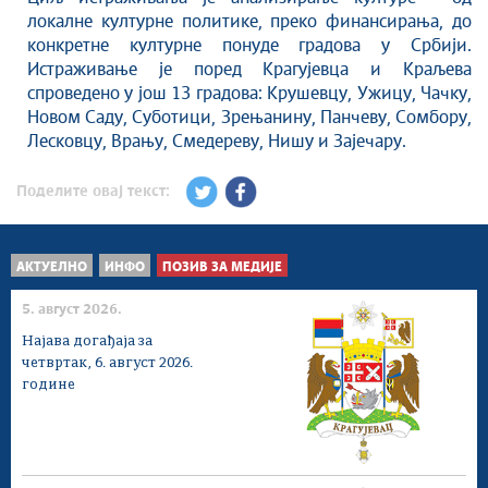
Савет за координацију послова безбедности
локалне културне политике, преко финансирања, до
саобраћаја
конкретне културне понуде градова у Србији.
Људска и мањинска права
Истраживање је поред Крагујевца и Краљева
спроведено у још 13 градова: Крушевцу, Ужицу, Чачку,
Новом Саду, Суботици, Зрењанину, Панчеву, Сомбору,
Лесковцу, Врању, Смедереву, Нишу и Зајечару.
Поделите овај текст:
АКТУЕЛНО
ИНФО
ПОЗИВ ЗА МЕДИЈЕ
5. август 2026.
Најава догађаја за
четвртак, 6. август 2026.
године