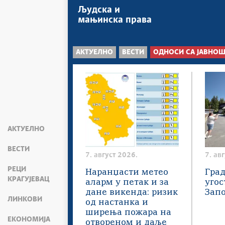
Људска и
мањинска права
АКТУЕЛНО
ВЕСТИ
ОДНОСИ СА ЈАВНО
АКТУЕЛНО
ВЕСТИ
7. август 2026.
7. ав
РЕЦИ
Наранџасти метео
Град
КРАГУЈЕВАЦ
аларм у петак и за
угос
дане викенда: ризик
Зап
ЛИНКОВИ
од настанка и
ширења пожара на
ЕКОНОМИЈА
отвореном и даље