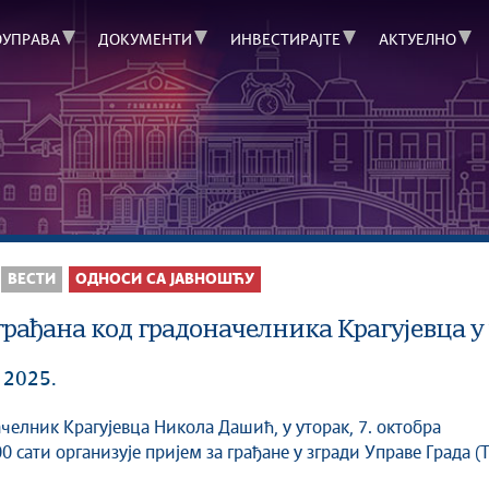
ОУПРАВА
ДОКУМЕНТИ
ИНВЕСТИРАЈТЕ
АКТУЕЛНО
ВЕСТИ
ОДНОСИ СА ЈАВНОШЋУ
рађана код градоначелника Крагујевца у 
 2025.
00 сати организује пријем за грађане у згради Управе Града (