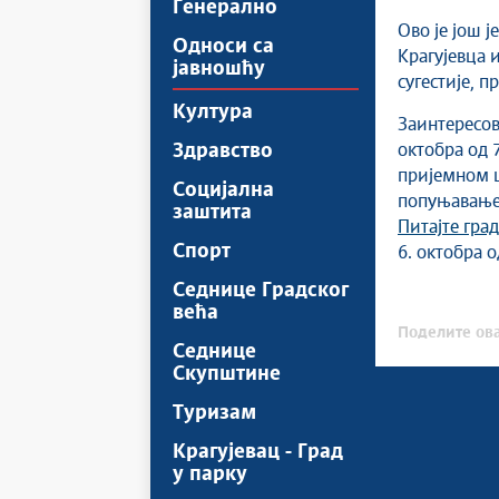
Генерално
Ово је још 
Односи са
Крагујевца 
јавношћу
сугестије, 
Култура
Заинтересов
Здравство
октобра од 7
пријемном ш
Социјална
попуњавањем
заштита
Питајте гра
Спорт
6. октобра о
Седнице Градског
већа
Поделите ова
Седнице
Скупштине
Туризам
Крагујевац - Град
у парку