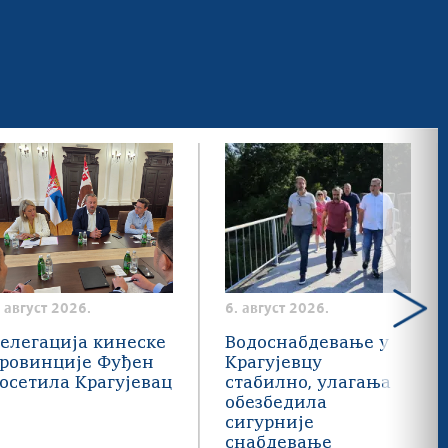
. август 2026.
6. август 2026.
елегација кинеске
Водоснабдевање у
ровинције Фуђен
Крагујевцу
осетила Крагујевац
стабилно, улагања
обезбедила
сигурније
снабдевање