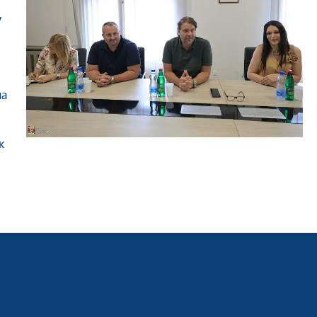
у
на
к