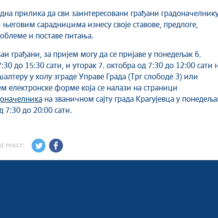
једна прилика да сви заинтересовани грађани градоначелник
и његовим сарадницима изнесу своје ставове, предлоге,
проблеме и поставе питања.
аи грађани, за пријем могу да се пријаве у понедељак 6.
:30 до 15:30 сати, и уторак 7. октобра од 7:30 до 12:00 сати 
алтеру у холу зграде Управе Града (Трг слободе 3) или
 електронске форме која се налази на страници
доначелника
на званичном сајту града Крагујевца у понедеља
д 7:30 до 20:00 сати.
ј текст: