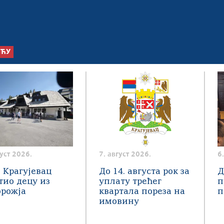
ШЋУ
густ 2026.
7. август 2026.
6
 Крагујевац
До 14. августа рок за
Д
тио децу из
уплату трећег
п
орожја
квартала пореза на
п
имовину