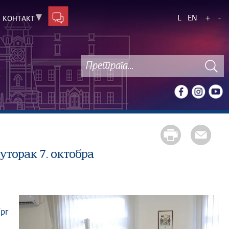
L
EN
+
-
КОНТАКТ
уторак 7. октобра
Трг