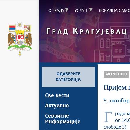
О ГРАДУ
УСЛУГЕ
ЛОКАЛНА САМ
Г
К
РАД
РАГУЈЕВАЦ
ОДАБЕРИТЕ
АКТУЕЛНО
КАТЕГОРИЈУ:
Пријем г
Све вести
5. октобар
Актуелно
Градоначелник Крагујевца Никола Дашић, у уторак, 7. октобра
Сервисне
од 14.
Информације
слободе 3).