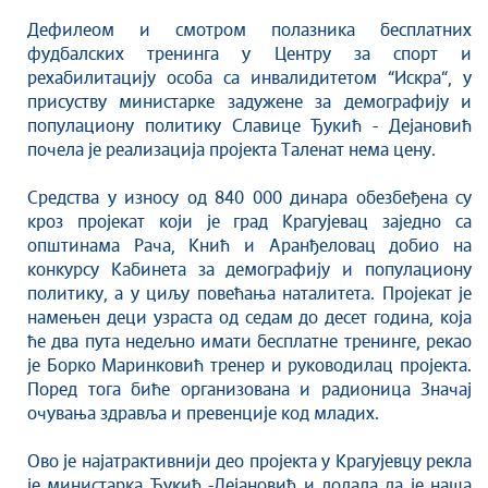
Култура
Дефилеом и смотром полазника бесплатних
Здравство
фудбалских тренинга у Центру за спорт и
Социјална заштита
рехабилитацију особа са инвалидитетом “Искра“, у
Спорт
присуству министарке задужене за демографију и
популациону политику Славице Ђукић - Дејановић
Седнице Градског већа
почела је реализација пројекта Таленат нема цену.
Седнице Скупштине
Туризам
Средства у износу од 840 000 динара обезбеђена су
кроз пројекат који је град Крагујевац заједно са
Крагујевац - Град у парку
општинама Рача, Кнић и Аранђеловац добио на
Екологија
конкурсу Кабинета за демографију и популациону
Млади у локалној самоуправи
политику, а у циљу повећања наталитета. Пројекат је
НВО
намењен деци узраста од седам до десет година, која
ће два пута недељно имати бесплатне тренинге, рекао
Међународна сарадња
је Борко Маринковић тренер и руководилац пројекта.
Позив за медије
Поред тога биће организована и радионица Значај
Избори
очувања здравља и превенције код младих.
Октобарске свечаности
Ово је најатрактивнији део пројекта у Крагујевцу рекла
Образовање
је министарка Ђукић -Дејановић и додала да је наша