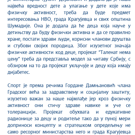
Савет за координацију послова безбедности
највећа вредност дете а улагање у дете које има
саобраћаја
физичку активност, треба да буде предмет
Људска и мањинска права
интересовања НВО, града Крагујевца и свих општина
Шумадије. Она је додала да ће деца која науче у
детињству да буду физички активна и да се правилно
хране, постати здрави људи, корисни чланови друштва
и стубови својих породица. Због изузетног значаја
физичке активности код деце, пројекат “Таленат нема
цену“ треба да представља модел за читаву Србију, с
обзиром на то да пројекат укључује и децу која имају
дијабетес.
Спорт је према речима Гордане Дамњановић члана
Градског већа за задравствену и социјалну заштиту,
изузетно важан за наше најмлађе јер кроз физичку
активност они стичу здраве навике и уче се
толеранцији. Пројекат обухвата и едукативне
радионице за децу и родитеље тако да у пуној мери
доприноси концепту и стратешком опредељењу не
само ресорног министарства него и града Крагујевца