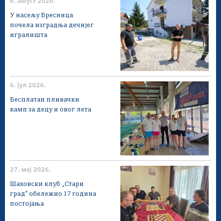
6. август 2026.
У насељу Бресница
почела изградња дечијег
игралишта
6. јул 2026.
Бесплатан пливачки
камп за децу и овог лета
27. мај 2026.
Шаховски клуб „Стари
град“ обележио 17 година
постојања