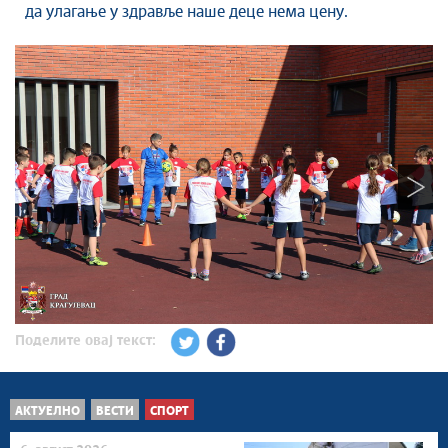
да улагање у здравље наше деце нема цену.
Поделите овај текст:
АКТУЕЛНО
ВЕСТИ
СПОРТ