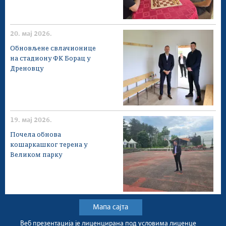
20. мај 2026.
Обновљене свлачионице
на стадиону ФК Борац у
Дреновцу
19. мај 2026.
Почела обнова
кошаркашког терена у
Великом парку
Мапа сајта
Веб презентација jе лиценциранa под условима лиценце