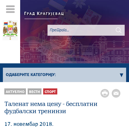
Г
К
РАД
РАГУЈЕВАЦ
ОДАБЕРИТЕ КАТЕГОРИЈУ:
Све вести
АКТУЕЛНО
ВЕСТИ
СПОРТ
Актуелно
Таленат нема цену - бесплатни
Сервисне Информације
фудбалски тренинзи
Генерално
Односи са јавношћу
17. новембар 2018.