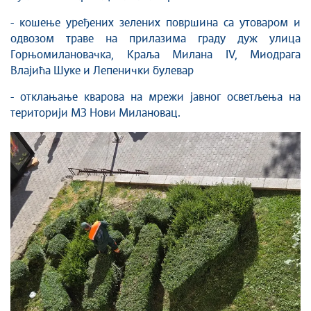
- кошење уређених зелених површина са утоваром и
одвозом траве на прилазима граду дуж улица
Горњомилановачка, Краља Милана IV, Миодрага
Влајића Шуке и Лепенички булевар
- отклањање кварова на мрежи јавног осветљења на
територији МЗ Нови Милановац.