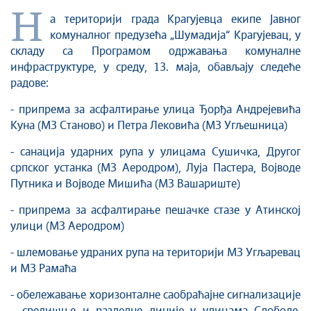
Култура
Н
а територији града Крагујевца екипе Јавног
Здравство
комуналног предузећа „Шумадија“ Крагујевац, у
Социјална заштита
складу са Програмом одржавања комуналне
Спорт
инфраструктуре, у среду, 13. маја, обављају следеће
радове:
Седнице Градског већа
Седнице Скупштине
- припрема за асфалтирање улица Ђорђа Андрејевића
Туризам
Куна (МЗ Станово) и Петра Лековића (МЗ Угљешница)
Крагујевац - Град у парку
- санација ударних рупа у улицама Сушичка, Другог
Екологија
српског устанка (МЗ Аеродром), Луја Пастера, Војводе
Млади у локалној самоуправи
Путника и Војводе Мишића (МЗ Вашариште)
НВО
- припрема за асфалтирање пешачке стазе у Атинској
Међународна сарадња
улици (МЗ Аеродром)
Позив за медије
- шлемовање удраних рупа на територији МЗ Угљаревац
Избори
и МЗ Рамаћа
Октобарске свечаности
- обележавање хоризонталне саобраћајне сигнализације
Образовање