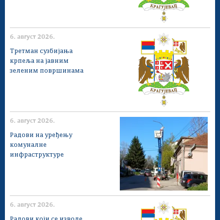
6. август 2026.
Третман сузбијања
крпеља на јавним
зеленим површинама
6. август 2026.
Радови на уређењу
комуналне
инфраструктуре
6. август 2026.
Радови који се изводе