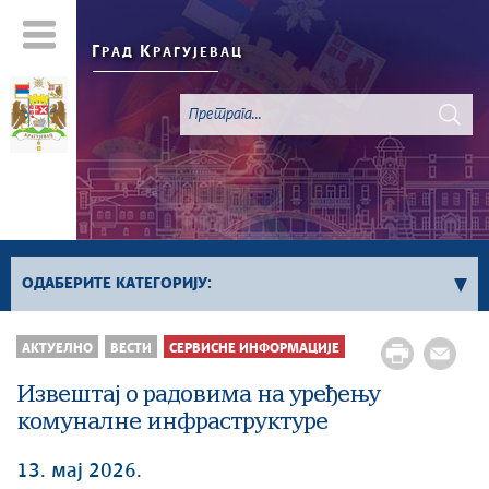
Г
К
РАД
РАГУЈЕВАЦ
ОДАБЕРИТЕ КАТЕГОРИЈУ:
Све вести
АКТУЕЛНО
ВЕСТИ
СЕРВИСНЕ ИНФОРМАЦИЈЕ
Актуелно
Извештај о радовима на уређењу
Сервисне Информације
комуналне инфраструктуре
Генерално
Односи са јавношћу
13. мај 2026.