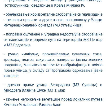
– средишње и разделне линије у улицама Слободе,
Савет за координацију послова безбедности
Потпоручника Говедарице и Краља Милана IV.
саобраћаја
Људска и мањинска права
- обележавање хоризонталне саобраћајне сигнализације
– пешачки прелази и друге ознаке на коловозу у Улици
Интернационалних бригада (МЗ Угљешница)
- поправка оштећене и уградња недостајуће саобраћајне
сигнализације и опреме пута на територији МЗ Центар
и МЗ Ердоглија
- ручно чишћење, прочишћавање пешачких стаза,
тротоара, платоа, сакупљање папира са јавних зелених
површина, машинско чишћење саобраћајница и ноћно
прање улица, у складу са Програмом одржавања јавне
хигијене
- дневно прање улица Београдска (МЗ Сушица) и
Миодрага Влајића Шуке (МЗ 1. мај)
- крчење непожељне вегетације поред локалних путева
Кутлово-Угљаревац-Рамаћа-Баре