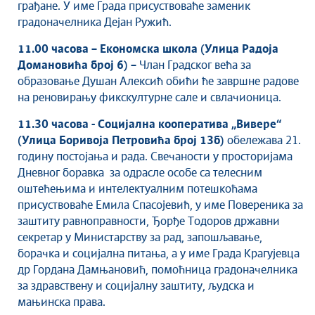
грађане. У име Града присуствоваће заменик
Савет за координацију послова безбедности
саобраћаја
градоначелника Дејан Ружић.
Људска и мањинска права
11.00 часова – Економска школа (Улица Радоја
Домановића број 6) –
Члан Градског већа за
образовање Душан Алексић обићи ће завршне радове
на реновирању фикскултурне сале и свлачионица.
11.30 часова - Социјална кооператива
„Вивере“
(Улица Боривоја Петровића број 13б)
обележава 21.
годину постојања и рада. Свечаности у просторијама
Дневног боравка за одрасле особе са телесним
оштећењима и интелектуалним потешкоћама
присуствоваће Емила Спасојевић, у име Повереника за
заштиту равноправности, Ђорђе Тодоров државни
секретар у Министарству за рад, запошљавање,
борачка и социјална питања, а у име Града Крагујевца
др Гордана Дамњановић, помоћница градоначелника
за здравствену и социјалну заштиту, људска и
мањинска права.