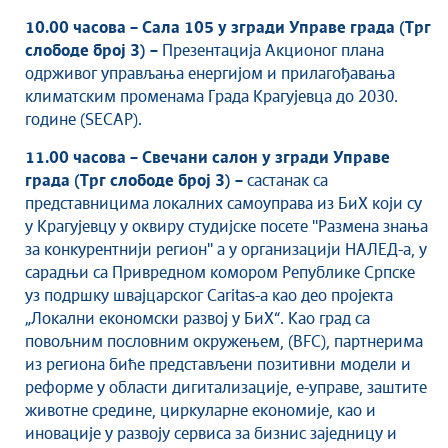
Култура
10.00 часова – Сала 105 у згради Управе града (Трг
Здравство
слободе број 3) –
Презентација Акционог плана
Социјална заштита
одрживог управљања енергијом и прилагођавања
Спорт
климатским променама Града Крагујевца до 2030.
Седнице Градског већа
године (SECAP).
Седнице Скупштине
11.00 часова –
Свечани салон у згради Управе
Туризам
града (Трг слободе број 3) –
састанак са
Крагујевац - Град у парку
представницима локалних самоуправа из БиХ који су
у Крагујевцу у оквиру студијске посете ''Размена знања
Екологија
за конкурентнији регион'' а у организацији НАЛЕД-а, у
Млади у локалној самоуправи
сарадњи са Привредном комором Републике Српске
НВО
уз подршку швајцарског Caritas-а као део пројекта
Међународна сарадња
„Локални економски развој у БиХ“. Као град са
Позив за медије
повољним пословним окружењем, (BFC), партнерима
из региона биће представљени позитивни модели и
Избори
реформе у области дигитализације, е-управе, заштите
Октобарске свечаности
животне средине, циркуларне економије, као и
Образовање
иновације у развоју сервиса за бизнис заједницу и