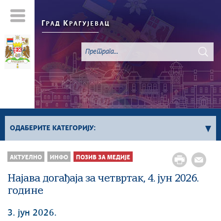
Г
К
РАД
РАГУЈЕВАЦ
ОДАБЕРИТЕ КАТЕГОРИЈУ:
Све вести
АКТУЕЛНО
ИНФО
ПОЗИВ ЗА МЕДИЈЕ
Актуелно
Најава догађаја за четвртак, 4. јун 2026.
Сервисне Информације
године
Генерално
Односи са јавношћу
3. јун 2026.