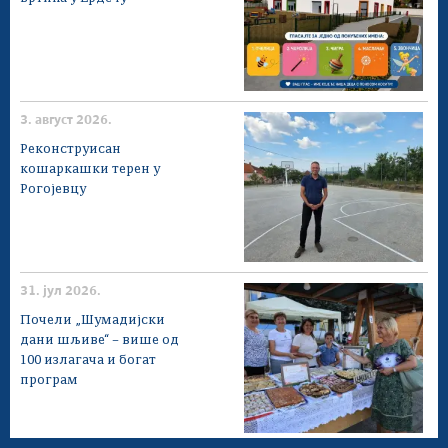
3. август 2026.
Реконструисан
кошаркашки терен у
Рогојевцу
31. јул 2026.
Почели „Шумадијски
дани шљиве“ – више од
100 излагача и богат
програм