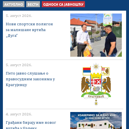
АКТУЕЛНО
ВЕСТИ
ОДНОСИ СА ЈАВНОШЋУ
5. август 2026.
Нови спортски полигон
за малишане вртића
„Дуга“
5. август 2026.
Пето јавно слушање о
правосудним законима у
Крагујевцу
4. август 2026.
Грађани бирају име новог
вртића у Ердечу