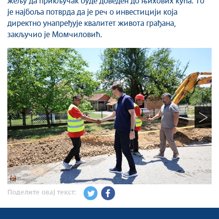
жељу да прикључак буде доведен до њихових кућа. То
је најбоља потврда да је реч о инвестицији која
директно унапређује квалитет живота грађана,
закључио је Момчиловић.
Поделите овај текст: