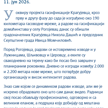
11. јун 2026.
Култура
Здравство
У
оквиру пројекта гасификације Крагујевца, кроз
Социјална заштита
прву и другу фазу до сада је изграђено око 190
Спорт
километара гасоводне мреже, а радове на гасификацији
домаћинстава у селу Рогојевац данас су обишли
Седнице Градског већа
градоначелник Крагујевца Никола Дашић и председник
Седнице Скупштине
Скупштине града Ивица Момчиловић.
Туризам
Поред Рогојевца, радови се истовремено изводе и у
Крагујевац - Град у парку
Лужницама, Шљивовцу и Церовцу, а екипе су
Екологија
свакодневно на терену како би посао био завршен у
Млади у локалној самоуправи
планираним роковима. Дневно се изгради између 2.000
НВО
и 2.200 метара нове мреже, што потврђује добру
Међународна сарадња
организацију и висок интензитет радова.
Позив за медије
Знао сам којом се динамиком радови изводе, али ме је
Избори
искрено обрадовало оно што сам данас видео. Радници
Октобарске свечаности
свој посао обављају професионално, одговорно и са
великим еланом, а подршка коју добијају од мештана
Образовање