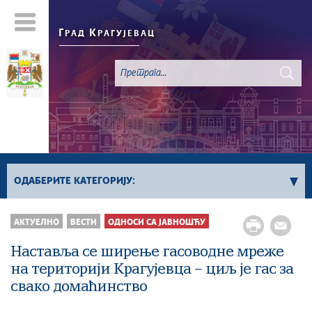
Г
К
РАД
РАГУЈЕВАЦ
ОДАБЕРИТЕ КАТЕГОРИЈУ:
Све вести
АКТУЕЛНО
ВЕСТИ
ОДНОСИ СА ЈАВНОШЋУ
Актуелно
Наставља се ширење гасоводне мреже
Сервисне Информације
на територији Крагујевца – циљ је гас за
Генерално
свако домаћинство
Односи са јавношћу