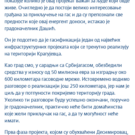
показује колико је овај пројекат важан за људе који овде
Савет за координацију послова безбедности
живе. Очигледно је да постоји велико интересовање
саобраћаја
грађана за прикључење на гас и да су препознали све
Људска и мањинска права
предности које овај енергент доноси, истакао је
градоначелник Дашић.
Он је подсетио да је гасификација један од највећих
инфраструктурних пројеката који се тренутно реализују
на територији Крагујевца.
Као град смо, у сарадњи са Србијагасом, обезбедили
средства у износу од 50 милиона евра за изградњу око
600 километара гасоводне мреже. Истовремено водимо
разговоре о реализацији још 250 километара, јер нам је
циљ да у потпуности покријемо територију града.
Уколико ти разговори буду успешно окончани, поручио
је градоначелник, практично неће бити домаћинства
које жели прикључак на гас, а да ту могућност неће
имати.
Прва фаза пројекта, којом су обухваћени Десимировац,