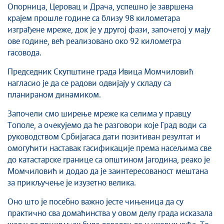
Опорница, Церовац и Драча, успешно је завршена
крајем прошле године са близу 98 километара
изграђене мреже, док је у другој фази, започетој у мају
ове године, већ реализовано око 92 километра
гасовода.
Председник Скупштине града Ивица Момчиловић
нагласио је да се радови одвијају у складу са
планираном динамиком.
Започели смо ширење мреже ка селима у правцу
Тополе, а очекујемо да ће разговори које Град води са
руководством Србијагаса дати позитиван резултат и
омогућити наставак гасификације према насељима све
до катастарске границе са општином Јагодина, реако је
Момчиловић и додао да је заинтересованост мештана
за прикључење је изузетно велика.
Оно што је посебно важно јесте чињеница да су
практично сва домаћинства у овом делу града исказала