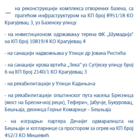
Култура
-
на реконструкцији комплекса отворених базена, са
Здравство
пратећом инфраструктуром на КП број 8951/18 КО
Социјална заштита
Крагујевац 3, уз Базенску улицу
Спорт
- на инвестиционом одржавању терена ФК „Шумадија“
Седнице Градског већа
на КП број 10819/4 КО Крагујевац 4
Седнице Скупштине
- на санацији надвожњака у Улици др Јована Ристића
Туризам
Крагујевац - Град у парку
- на санацији крова вртића „Зека“ уз Сутјеску улицу број
6 на КП број 2140/1 КО Крагујевац 3
Екологија
Млади у локалној самоуправи
- на рехабилитацији у Улици Кадињача
НВО
- на рехабилитацији општинског пута насеља Бресница
Међународна сарадња
(мост на Бресничкој реци), Теферич, Јабучје, Букуровац,
Позив за медије
Бешњаја, деоница Горње Комарице – Бешњаја
Избори
- на изградњи партера Дечијег одмаралишта на
Октобарске свечаности
Бешњаји и котларнице са простором за огрев на КП број
Образовање
452/3 КО Мишевић