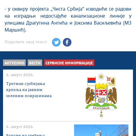
Савет за координацију послова безбедности
- у оквиру пројекта „Чиста Србија“ изводиће се радови
саобраћаја
на изградњи недостајуће канализационе линије у
Људска и мањинска права
улицама Драгутина Антића и Јоксима Васиљевића (МЗ
Маршић).
Поделите овај текст:
АКТУЕЛНО
ВЕСТИ
СЕРВИСНЕ ИНФОРМАЦИЈЕ
6. август 2026.
Третман сузбијања
крпеља на јавним
зеленим површинама
6. август 2026.
Радови на уређењу