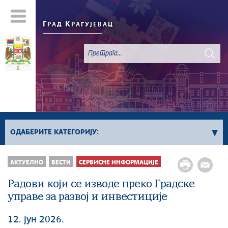
Г
К
РАД
РАГУЈЕВАЦ
ОДАБЕРИТЕ КАТЕГОРИЈУ:
Све вести
АКТУЕЛНО
ВЕСТИ
СЕРВИСНЕ ИНФОРМАЦИЈЕ
Актуелно
Радови који се изводе преко Градске
Сервисне Информације
управе за развој и инвестиције
Генерално
Односи са јавношћу
12. јун 2026.