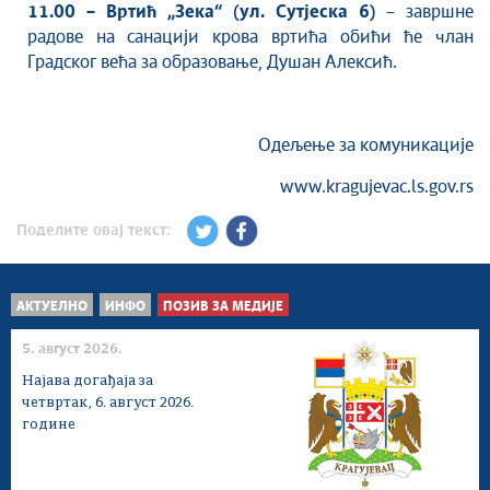
11.00 – Вртић „Зека“ (ул. Сутјеска 6)
– завршне
радове на санацији крова вртића обићи ће члан
Градског већа за образовање, Душан Алексић.
Одељење за комуникације
www.kragujevac.ls.gov.rs
Поделите овај текст:
АКТУЕЛНО
ИНФО
ПОЗИВ ЗА МЕДИЈЕ
5. август 2026.
Најава догађаја за
четвртак, 6. август 2026.
године