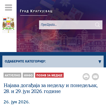
Г
К
РАД
РАГУЈЕВАЦ
ОДАБЕРИТЕ КАТЕГОРИЈУ:
Све вести
АКТУЕЛНО
ИНФО
ПОЗИВ ЗА МЕДИЈЕ
Актуелно
Најава догађаја за недељу и понедељак,
Сервисне Информације
28. и 29. јун 2026. године
Генерално
Односи са јавношћу
26. јун 2026.