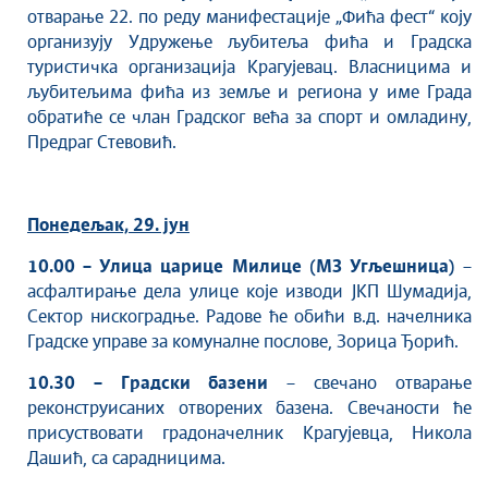
Савет за координацију послова безбедности
отварање 22. по реду манифестације „Фића фест“ коју
саобраћаја
организују Удружење љубитеља фића и Градска
Људска и мањинска права
туристичка организација Крагујевац. Власницима и
љубитељима фића из земље и региона у име Града
обратиће се члан Градског већа за спорт и омладину,
Предраг Стевовић.
Понедељак, 29. јун
10.00 – Улица царице Милице (МЗ Угљешница)
–
асфалтирање дела улице које изводи ЈКП Шумадија,
Сектор нискоградње. Радове ће обићи в.д. начелника
Градске управе за комуналне послове, Зорица Ђорић.
10.30 – Градски базени
– свечано отварање
реконструисаних отворених базена. Свечаности ће
присуствовати градоначелник Крагујевца, Никола
Дашић, са сарадницима.