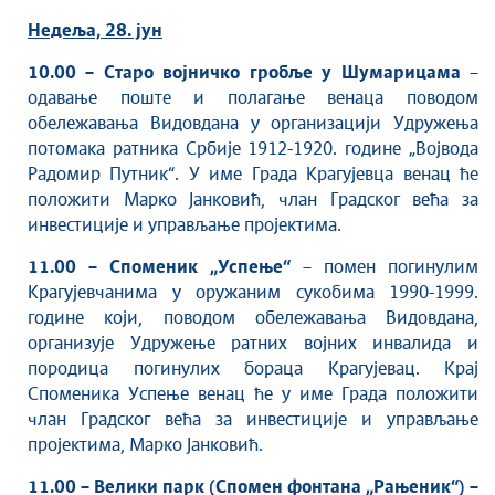
Култура
Недеља, 28. јун
Здравство
Социјална заштита
10.00 –
Старо војничко гробље у Шумарицама
–
одавање поште и полагање венаца поводом
Спорт
обележавања Видовдана у организацији Удружења
Седнице Градског већа
потомака ратника Србије 1912-1920. године „Војвода
Седнице Скупштине
Радомир Путник“. У име Града Крагујевца венац ће
Туризам
положити Марко Јанковић, члан Градског већа за
Крагујевац - Град у парку
инвестиције и управљање пројектима.
Екологија
11.00 – Споменик „Успење“
– помен погинулим
Млади у локалној самоуправи
Крагујевчанима у оружаним сукобима 1990-1999.
НВО
године који, поводом обележавања Видовдана,
организује Удружење ратних војних инвалида и
Међународна сарадња
породица погинулих бораца Крагујевац. Крај
Позив за медије
Споменика Успење венац ће у име Града положити
Избори
члан Градског већа за инвестиције и управљање
Октобарске свечаности
пројектима, Марко Јанковић.
Образовање
11.00 – Велики парк (Спомен фонтана „Рањеник“) –