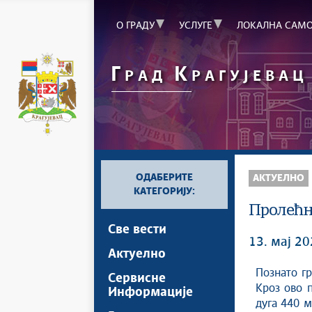
О ГРАДУ
УСЛУГЕ
ЛОКАЛНА САМ
Г
К
РАД
РАГУЈЕВАЦ
ОДАБЕРИТЕ
АКТУЕЛНО
КАТЕГОРИЈУ:
Пролећн
Све вести
13. мај 20
Актуелно
Познато гр
Сервисне
Кроз ово 
Информације
дуга 440 м