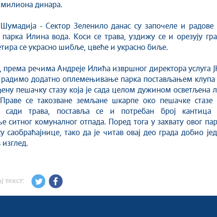
 милиона динара.
 Шумадија - Сектор Зеленило данас су започеле и радове 
парка Илина вода. Коси се трава, уздижу се и орезују гр
етира се украсно шибље, цвеће и украсно биље.
, према речима Андреје Илића извршног директора услуга 
 радимо додатно оплемењивање парка постављањем клупа 
ену пешачку стазу која је сада целом дужином осветљена 
 Праве се такозване земљане шкарпе око пешачке стазе 
е сади трава, поставља се и потребан број кантица 
 ситног комуналног отпада. Поред тога у захвату овог па
у саобраћајнице, тако да је читав овај део града добио је
 изглед.
ј текст: