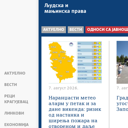
Људска и
мањинска права
АКТУЕЛНО
ВЕСТИ
ОДНОСИ СА ЈАВНО
АКТУЕЛНО
ВЕСТИ
7. август 2026.
7. ав
РЕЦИ
Наранџасти метео
Град
КРАГУЈЕВАЦ
аларм у петак и за
угос
дане викенда: ризик
Зап
ЛИНКОВИ
од настанка и
ширења пожара на
ЕКОНОМИЈА
отвореном и даље