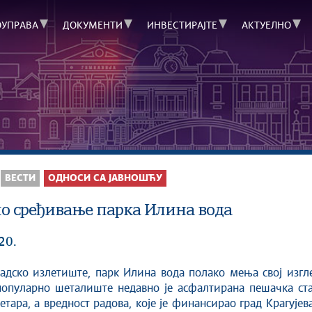
ОУПРАВА
ДОКУМЕНТИ
ИНВЕСТИРАЈТЕ
АКТУЕЛНО
ВЕСТИ
ОДНОСИ СА ЈАВНОШЋУ
о сређивање парка Илина вода
20.
адско излетиште, парк Илина вода полако мења свој изгл
популарно шеталиште недавно је асфалтирана пешачка ста
етара, а вредност радова, које је финансирао град Крагујев