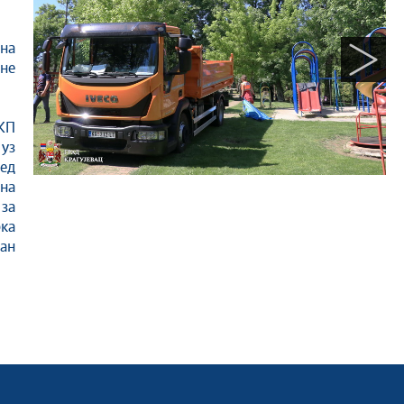
на
ане
ЈКП
уз
лед
на
за
рка
дан