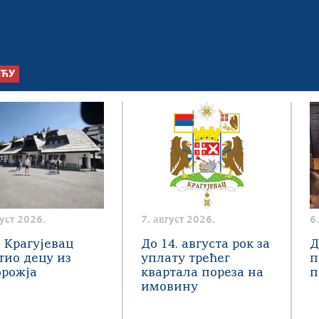
ШЋУ
густ 2026.
7. август 2026.
6
 Крагујевац
До 14. августа рок за
Д
тио децу из
уплату трећег
п
орожја
квартала пореза на
п
имовину