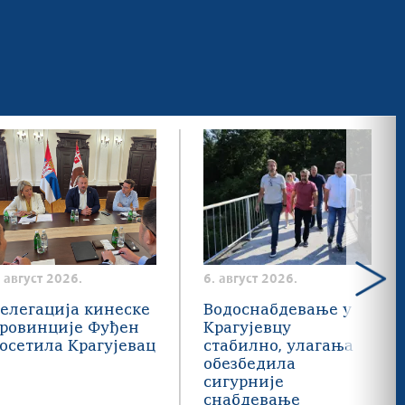
. август 2026.
6. август 2026.
елегација кинеске
Водоснабдевање у
ровинције Фуђен
Крагујевцу
осетила Крагујевац
стабилно, улагања
обезбедила
сигурније
снабдевање