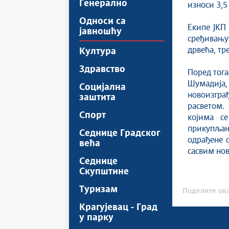
Генерално
износи 3,5
Односи са
Екипе ЈКП
јавношћу
сређивању 
дрвећа, тр
Култура
Здравство
Поред тога
Шумадија,
Социјална
новоизграђ
заштита
расветом.
Спорт
којима с
прикупљање
Седнице Градског
одрађене с
већа
сасвим нов
Седнице
Скупштине
Туризам
Поделите ова
Крагујевац - Град
у парку