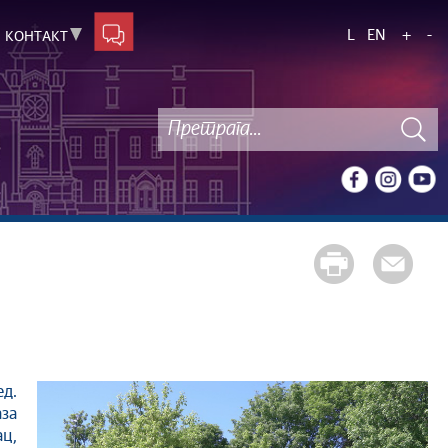
L
EN
+
-
КОНТАКТ
ед.
за
ац,