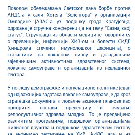
Култура
Поводом обележавања Светског дана борбе против
Здравство
АИДС-а у сали Хотела “Зеленгора“ у организацији
Социјална заштита
Омладине ЈАЗАС-а уз подршку града Крагујевца,
Спорт
одржана је стручна конференција на тему “Сазнај свој
статус“. Стручњаци из области медицине говорили су
Седнице Градског већа
о превенцији, инфекцији ХИВ-ом и болести СИДЕ
Седнице Скупштине
(синдрома стеченог имунолошког дефицита), о
Туризам
статистици на локалном нивоу и досадашњим
Крагујевац - Град у парку
заједничким активностима здравственог система,
локалне самоуправе и организација из невладиног
Екологија
сектора.
Млади у локалној самоуправи
НВО
У погледу демографске и популационе политике један
од најважнијих задатака локалне самоуправе је да кроз
Међународна сарадња
стратешка документа и локалне акционе планове као
Позив за медије
приоритет постави превенцију и очување
Избори
репродуктивног здравља младих. То је предвиђено
Октобарске свечаности
разлиитим програмима, подршком организацијама
цивилног друштва и подршком здравственом сектору
Образовање
за анонимно тестирање на ХИВ, АИДС, али и на