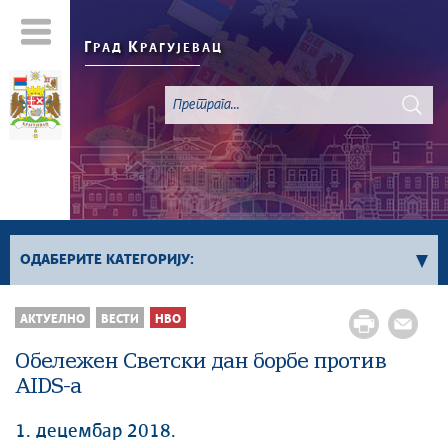
Г
К
РАД
РАГУЈЕВАЦ
ОДАБЕРИТЕ КАТЕГОРИЈУ:
Све вести
АКТУЕЛНО
ВЕСТИ
НВО
Актуелно
Обележен Светски дан борбе против
Сервисне Информације
AIDS-а
Генерално
Односи са јавношћу
1. децембар 2018.