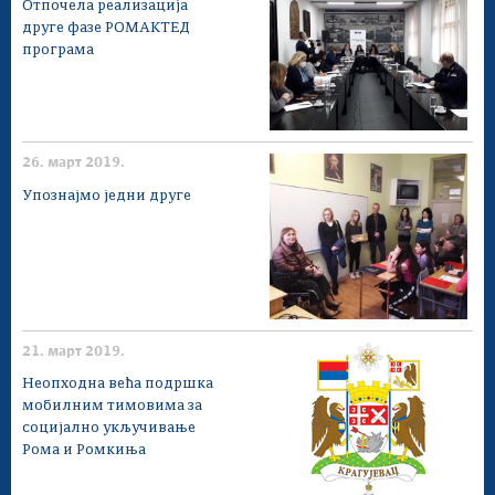
Отпочела реализација
друге фазе РОМАКТЕД
програма
26. март 2019.
Упознајмо једни друге
21. март 2019.
Неопходна већа подршка
мобилним тимовима за
социјално укључивање
Рома и Ромкиња