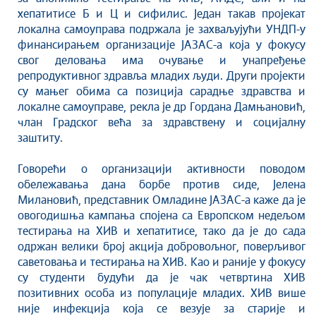
Савет за координацију послова безбедности
хепатитисе Б и Ц и сифилис. Један такав пројекат
саобраћаја
локална самоуправа подржала је захваљујући УНДП-у
Људска и мањинска права
финансирањем организације ЈАЗАС-а која у фокусу
свог деловања има очување и унапређење
репродуктивног здравља младих људи. Други пројекти
су мањег обима са позиција сарадње здравства и
локалне самоуправе, рекла је др Гордана Дамњановић,
члан Градског већа за здравствену и социјалну
заштиту.
Говорећи о организацији активности поводом
обележавања дана борбе против сиде, Јелена
Милановић, представник Омладине ЈАЗАС-а каже да је
овогодишња кампања спојена са Европском недељом
тестирања на ХИВ и хепатитисе, тако да је до сада
одржан велики број акција добровољног, поверљивог
саветовања и тестирања на ХИВ. Као и раније у фокусу
су студенти будући да је чак четвртина ХИВ
позитивних особа из популације младих. ХИВ више
није инфекција која се везује за старије и