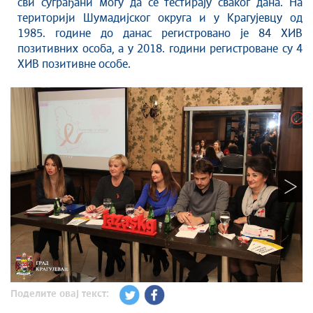
сви суграђани могу да се тестирају сваког дана. На
територији Шумадијског округа и у Крагујевцу од
1985. године до данас регистровано је 84 ХИВ
позитивних особа, а у 2018. години регистроване су 4
ХИВ позитивне особе.
Поделите овај текст: