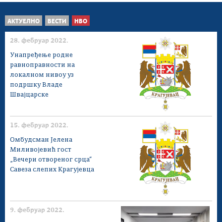
АКТУЕЛНО
ВЕСТИ
НВО
28. фебруар 2022.
Унапређење родне
равноправности на
локалном нивоу уз
подршку Владе
Швајцарске
15. фебруар 2022.
Омбудсман Јелена
Миливојевић гост
„Вечери отвореног срца“
Савеза слепих Крагујевца
9. фебруар 2022.