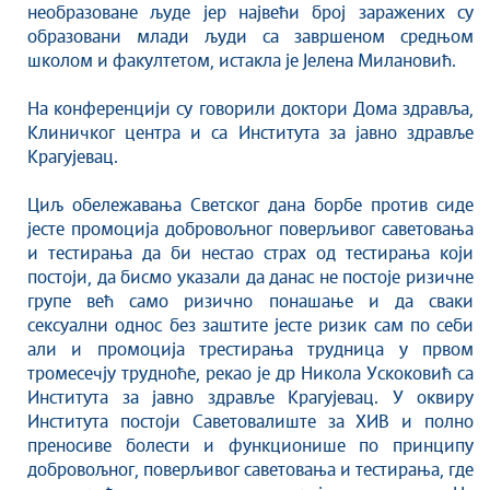
необразоване људе јер највећи број заражених су
образовани млади људи са завршеном средњом
школом и факултетом, истакла је Јелена Милановић.
На конференцији су говорили доктори Дома здравља,
Клиничког центра и са Института за јавно здравље
Крагујевац.
Циљ обележавања Светског дана борбе против сиде
јесте промоција добровољног поверљивог саветовања
и тестирања да би нестао страх од тестирања који
постоји, да бисмо указали да данас не постоје ризичне
групе већ само ризично понашање и да сваки
сексуални однос без заштите јесте ризик сам по себи
али и промоција трестирања трудница у првом
тромесечју трудноће, рекао је др Никола Ускоковић са
Института за јавно здравље Крагујевац. У оквиру
Института постоји Саветовалиште за ХИВ и полно
преносиве болести и функционише по принципу
добровољног, поверљивог саветовања и тестирања, где