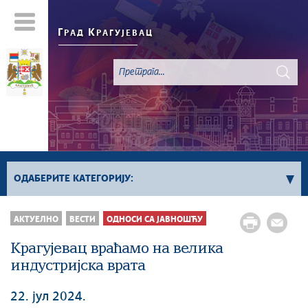
Г
К
РАД
РАГУЈЕВАЦ
ОДАБЕРИТЕ КАТЕГОРИЈУ:
Све вести
АКТУЕЛНО
ВЕСТИ
ОДНОСИ СА ЈАВНОШЋУ
Актуелно
Крагујевац враћамо на велика
Сервисне Информације
индустријска врата
Генерално
Односи са јавношћу
22. јул 2024.