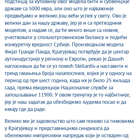
подстицај за куповину овог модела бити и субвенције
државе са 5000 евра, али оно што је најважније
предвиђамо и желимо још већи успех у свету. Ово је
велики дан за нашу државу, јер је и са претходним
моделом, а надам се, да ће много више са новим,
учествовати у спољнотрговинском билансу и подићи
конкуретну вредност Србије. Производњом модела
Фијат Гранде Панда, Крагујевац потврђује да је центар
аутоиндустрије у региону и Европи, рекао је Дашић
нагласивши да ће се уз помоћ Stellantis-a наставити и
тренд смањења броја назапослних, којих је у односу на
период од пре шест година, када их је било 25 хиљада
сада, према евиденцији Националне службе за
запошљавање 11900. У овом тренутку је то најбитније,
јер је наш задатак да обезбедимо људима посао и да
имају где да раде.
Велико ми је задовољство што сам поново са тимовима
у Крагујевцу и представницима синдиката да
обележимо импресивни напредак који је остварен од