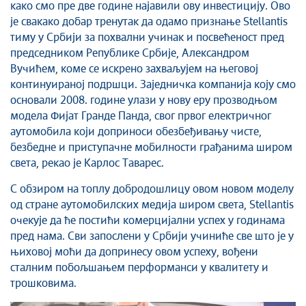
како смо пре две године најавили ову инвестицију. Ово
је свакако добар тренутак да одамо признање Stellantis
тиму у Србији за похвални учинак и посвећеност пред
председником Републике Србије, Александром
Вучићем, коме се искрено захваљујем на његовој
континуираној подршци. Заједничка компанија коју смо
основали 2008. године улази у нову еру прозводњом
модела Фијат Гранде Панда, свог првог електричног
аутомобила који доприноси обезбеђивању чисте,
безбедне и приступачне мобилности грађанима широм
света, рекао је Карлос Таварес.
С обзиром на топлу добродошлицу овом новом моделу
од стране аутомобилских медија широм света, Stellantis
очекује да ће постићи комерцијални успех у годинама
пред нама. Сви запослени у Србији учиниће све што је у
њиховој моћи да допринесу овом успеху, вођени
сталним побољшањем перформанси у квалитету и
трошковима.