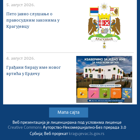
5. август 2026.
Пето јавно слушање о
правосудним законима у
Крагујевцу
4. август 2026.
Грађани бирају име новог
вртића у Ердечу
Мапа сајта
Веб презентација jе лиценциранa под условима лиценце
Creative Commons
Ауторство-Некомерцијално-Без прерада 3.0
Србија; Веб пројекат
kragujevac.ls.gov.rs