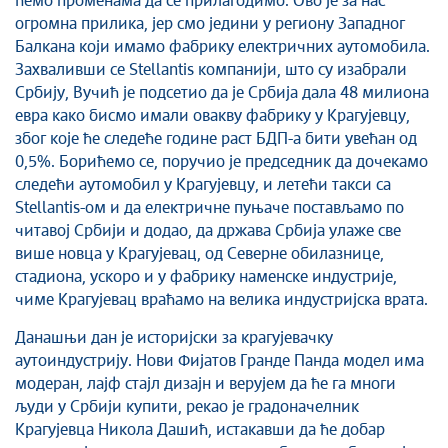
ћемо променама да се прилагодимо. Ово је за нас
Савет за координацију послова безбедности
огромна прилика, јер смо једини у региону Западног
саобраћаја
Балкана који имамо фабрику електричних аутомобила.
Људска и мањинска права
Захваливши се Stellantis компанији, што су изабрали
Србију, Вучић је подсетио да је Србија дала 48 милиона
евра како бисмо имали овакву фабрику у Крагујевцу,
због које ће следеће године раст БДП-а бити увећан од
0,5%. Борићемо се, поручио је председник да дочекамо
следећи аутомобил у Крагујевцу, и летећи такси са
Stellantis-ом и да електричне пуњаче постављамо по
читавој Србији и додао, да држава Србија улаже све
више новца у Крагујевац, од Северне обилазнице,
стадиона, ускоро и у фабрику наменске индустрије,
чиме Крагујевац враћамо на велика индустријска врата.
Данашњи дан је историјски за крагујевачку
аутоиндустрију. Нови Фијатов Гранде Панда модел има
модеран, лајф стајл дизајн и верујем да ће га многи
људи у Србији купити, рекао је градоначелник
Крагујевца Никола Дашић, истакавши да ће добар