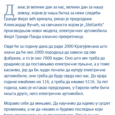
Култура
Д
анас је велики дан за нас, велики дан за нашу
Здравство
земљу, којим је наша битка за неки следећи
Социјална заштита
Гранде Фијат већ кренула, рекао је председник
Спорт
Александар Вучић, на свечаности којом је „Stellantis“
производњом новог модела, електричног аутомобила
Седнице Градског већа
Фијат Гранде Панда означио прекретницу.
Седнице Скупштине
Туризам
Овде ће за годину дана да ради 2000 Крагујевчана што
значи да ће око 2000 породица да зависи од ове
Крагујевац - Град у парку
фабрике, а то је око 7000 људи. Оно што ми треба да
Екологија
урадимо је да постављамо електричне пуњаче, а у томе
Млади у локалној самоуправи
каснимо, јер да би људи почели да купују електричне
НВО
аутомобиле, они треба да буду свуда око нас. До краја
Међународна сарадња
године имаћемо их 116, а треба да имамо 5116. За пет
година, како је истакао председник, у Европи неће бити
Позив за медије
ништа друго, него електрични аутомобил.
Избори
Октобарске свечаности
Морамо себе да мењамо. Да научимо да идемо у сусрет
променама, а не да чекамо и будемо последњи који
Образовање