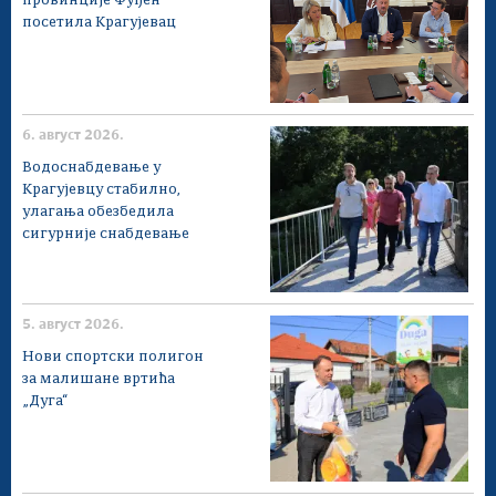
провинције Фуђен
посетила Крагујевац
6. август 2026.
Водоснабдевање у
Крагујевцу стабилно,
улагања обезбедила
сигурније снабдевање
5. август 2026.
Нови спортски полигон
за малишане вртића
„Дуга“