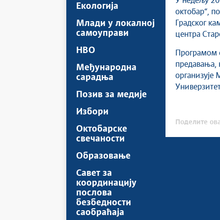
У недељу 20
Екологија
октобар“, п
Млади у локалној
Градског ка
самоуправи
центра Стар
НВО
Програмом с
предавања, н
Међународна
организује М
сарадња
Универзитет
Позив за медије
Избори
Поделите ова
Октобарске
свечаности
Образовање
Савет за
координацију
послова
безбедности
саобраћаја