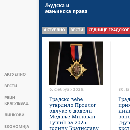
Људска и
мањинска права
АКТУЕЛНО
ВЕСТИ
СЕДНИЦЕ ГРАДСКОГ
АКТУЕЛНО
ВЕСТИ
6. фебруар 2026.
30. ј
РЕЦИ
Градско веће
Град
КРАГУЈЕВАЦ
утврдило Предлог
при
одлуке о додели
иниц
ЛИНКОВИ
Медаље Милован
обн
Гушић за 2025.
„Ђу
ЕКОНОМИЈА
годину Братиславу
крст