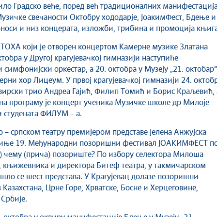
ојило Градско веће, поред већ традиционалних манифестациј
Музичке свечаности Октобру хододарје, ЈоакимФест, Бдење и
носи и низ концерата, изложби, трибина и промоција књига
ТОХА који је отворен концертом Камерне музике Златана
ктобра у Другој крагујевачкој гимназији наступиће
 симфонијски оркестар, а 20. октобра у Музеју „21. октобар“
ерни хор Лицеум. У првој крагујевачкој гимназији 24. октоб
вирски трио Андреа Гајић, Филип Томић и Борис Краљевић, 
 на програму је концерт ученика Музичке школе др Милоје
 студената ФИЛУМ – а.
 – српском театру премијером представе Јелена Анжујска
чиње 19. Међународни позоришни фестивал ЈОАКИМФЕСТ п
) чему (прича) позориште? По избору селектора Милоша
 књижевника и директора Битеф театра, у такмичарском
шло се шест представа. У Крагујевац долазе позоришни
 Казахстана, Црне Горе, Хрватске, Босне и Херцеговине,
 Србије.