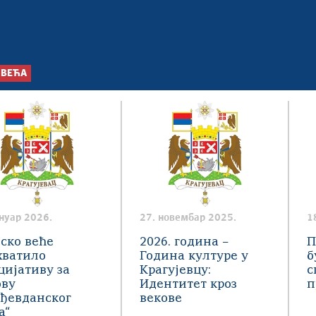
 ВЕЋА
ануар 2026.
27. новембар 2025.
1
ско веће
2026. година –
П
хватило
Година културе у
б
ијативу за
Крагујевцу:
с
ову
Идентитет кроз
п
рђевданског
векове
а“