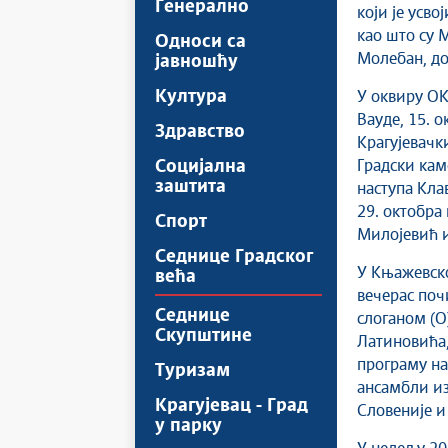
Генерално
који је усв
као што су 
Односи са
Молебан, до
јавношћу
Култура
У оквиру ОК
Вауде, 15. о
Здравство
Крагујевачки
Социјална
Градски кам
заштита
наступа Кла
29. октобра
Спорт
Милојевић и
Седнице Градског
У Књажевско
већа
вечерас по
Седнице
слоганом (О
Скупштине
Латиновића,
програму на
Туризам
ансамбли из
Крагујевац - Град
Словеније и
у парку