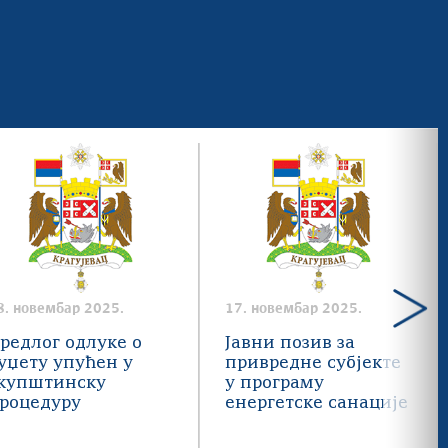
8. новембар 2025.
17. новембар 2025.
редлог одлуке о
Јавни позив за
уџету упућен у
привредне субјекте
купштинску
у програму
роцедуру
енергетске санације