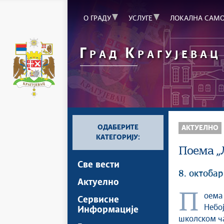
О ГРАДУ
УСЛУГЕ
ЛОКАЛНА САМ
Г
К
РАД
РАГУЈЕВАЦ
ОДАБЕРИТЕ
АКТУЕЛНО
КАТЕГОРИЈУ:
Поема „
Све вести
8. октобар
Актуелно
Поема „Лекције из памћења“ аутора Драгана Хамовића, у режији
Сервисне
Небо
Информације
школском ча