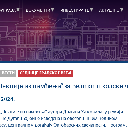
ОУПРАВА
ДОКУМЕНТИ
ИНВЕСТИРАЈТЕ
АКТУЕЛНО
ВЕСТИ
СЕДНИЦЕ ГРАДСКОГ ВЕЋА
Лекције из памћења“ за Велики школски 
 2024.
јше Дугалића, биће изведена на овогодишњем Великом
су, централном догађају Октобарских свечаности. Програм,