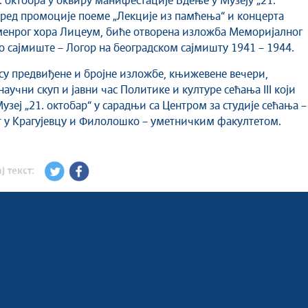
. октобра у оквиру манифестације Бдење у Музеју „21.
оред промоције поеме „Лекције из памћења“ и концерта
менрог хора Лицеум, биће отворена изложба Меморијалног
о сајмиште – Логор на београдском сајмишту 1941 – 1944.
у предвиђене и бројне изложбе, књижевене вечери,
аучни скуп и јавни час Политике и културе сећања III који
узеј „21. октобар“ у сарадњи са Центром за студије сећања –
 у Крагујевцу и Филолошко – уметничким факултетом.
ј текст: