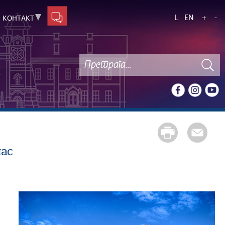
L
EN
+
-
КОНТАКТ
час