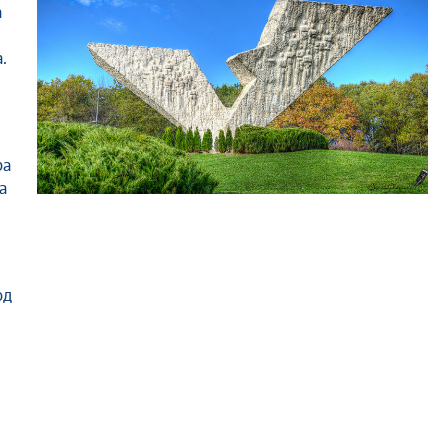
а
.
ра
а
од