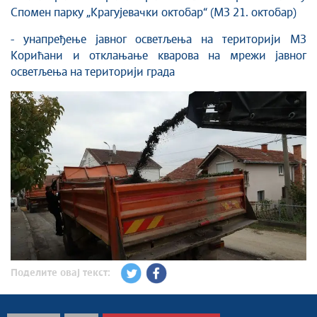
Спомен парку „Крагујевачки октобар“ (МЗ 21. октобар)
- унапређење јавног осветљења на територији МЗ
Корићани и отклањање кварова на мрежи јавног
осветљења на територији града
Поделите овај текст: