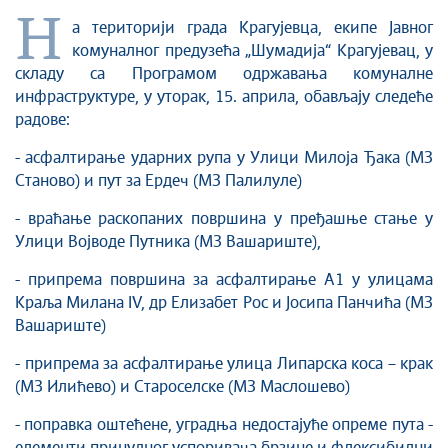
Култура
Н
а територији града Крагујевца, екипе Јавног
Здравство
комуналног предузећа „Шумадија“ Крагујевац, у
Социјална заштита
складу са Програмом одржавања комуналне
Спорт
инфраструктуре, у уторак, 15. априла, обављају следеће
радове:
Седнице Градског већа
Седнице Скупштине
- асфалтирање ударних рупа у Улици Милоја Ђака (МЗ
Туризам
Станово) и пут за Ердеч (МЗ Палилуле)
Крагујевац - Град у парку
- враћање раскопаних површина у пређашње стање у
Екологија
Улици Војводе Путника (МЗ Вашариште),
Млади у локалној самоуправи
- припрема површина за асфалтирање А1 у улицама
НВО
Краља Милана IV, др Елизабет Рос и Јосипа Панчића (МЗ
Међународна сарадња
Вашариште)
Позив за медије
- припрема за асфалтирање улица Липарска коса – крак
Избори
(МЗ Илићево) и Староселске (МЗ Маслошево)
Октобарске свечаности
- поправка оштећене, уградња недостајуће опреме пута -
Образовање