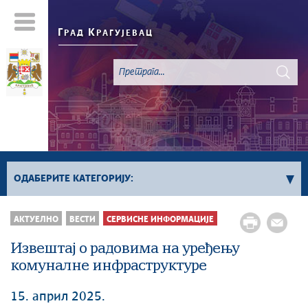
Г
К
РАД
РАГУЈЕВАЦ
ОДАБЕРИТЕ КАТЕГОРИЈУ:
Све вести
АКТУЕЛНО
ВЕСТИ
СЕРВИСНЕ ИНФОРМАЦИЈЕ
Актуелно
Извештај о радовима на уређењу
Сервисне Информације
комуналне инфраструктуре
Генерално
Односи са јавношћу
15. април 2025.