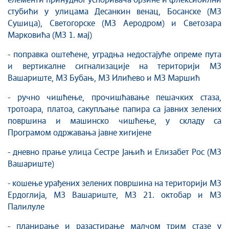
елементи принудног успоривача брзине и флексибилни
Савет за координацију послова безбедности
стубићи у улицама Десанкин венац, Босанске (МЗ
саобраћаја
Сушица), Светогорске (МЗ Аеродром) и Светозара
Људска и мањинска права
Марковића (МЗ 1. мај)
- поправка оштећене, уградња недостајуће опреме пута
и вертикалне сигнализацијe на територији МЗ
Вашариште, МЗ Бубањ, МЗ Илићево и МЗ Маршић
- ручно чишћење, прочишћавање пешачких стаза,
тротоара, платоа, сакупљање папира са јавних зелених
површина и машинско чишћење, у складу са
Програмом одржавања јавне хигијене
- дневно прање улицa Сестре Јањић и Елизабет Рос (МЗ
Вашариште)
- кошење урађених зелених површина на територији МЗ
Ердоглија, МЗ Вашариште, МЗ 21. октобар и МЗ
Палилуле
- планирање и разастирање малчом трим стазе у