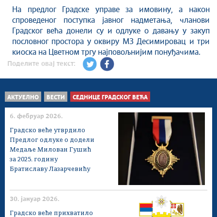
Савет за координацију послова безбедности
На предлог Градске управе за имовину, а након
саобраћаја
спроведеног поступка јавног надметања, чланови
Људска и мањинска права
Градског већа донели су и одлуке о давању у закуп
пословног простора у оквиру МЗ Десимировац и три
киоска на Цветном тргу најповољнијим понуђачима.
Поделите овај текст:
АКТУЕЛНО
ВЕСТИ
СЕДНИЦЕ ГРАДСКОГ ВЕЋА
6. фебруар 2026.
Градско веће утврдило
Предлог одлуке о додели
Медаље Милован Гушић
за 2025. годину
Братиславу Лазарчевићу
30. јануар 2026.
Градско веће прихватило