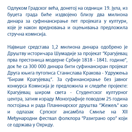
Култура
Одлуком Градског већа, донетој на седници 19. јула, из
Здравство
буџета града биће издвојено близу два милиона
Социјална заштита
динара за суфинансирање пет пројеката у култури,
Спорт
које је након вредновања и оцењивања предложила
стручна комисија.
Седнице Градског већа
Седнице Скупштине
Највише средстава 1,2 милиона динара одобрено је
Туризам
Друштву историчара Шумадије за пројекат “Крагујевац
прва престоница модерне Србије 1818 - 1841. године“,
Крагујевац - Град у парку
док ће са 300 000 динара бити суфинансиран пројекат
Екологија
Друга књига путописа Станислава Кракова - Удружења
Млади у локалној самоуправи
“Бирам Крагујевац“. За суфинансирање без јавног
НВО
конкурса Комисија је предложила и следеће пројекте:
Крагујевац широм света - Студентског културног
Међународна сарадња
центра, затим израду Монографије поводом 25 година
Позив за медије
постојања и рада Планинарског друштва “Жежељ“ као
Избори
и одлазак Српског ансамбла Смиље на XII
Октобарске свечаности
Међународни фествал фолклора “Разиграно оро“ који
се одржава у Охриду.
Образовање