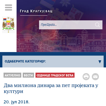
Г
К
РАД
РАГУЈЕВАЦ
ОДАБЕРИТЕ КАТЕГОРИЈУ:
Све вести
АКТУЕЛНО
ВЕСТИ
СЕДНИЦЕ ГРАДСКОГ ВЕЋА
Актуелно
Два милиона динара за пет пројеката у
Сервисне Информације
култури
Генерално
Односи са јавношћу
20. јул 2018.