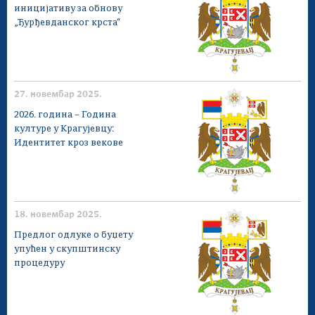
иницијативу за обнову
„Ђурђевданског крста“
27. новембар 2025.
2026. година – Година
културе у Крагујевцу:
Идентитет кроз векове
18. новембар 2025.
Предлог одлуке о буџету
упућен у скупштинску
процедуру