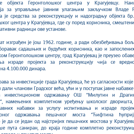
ње објекта Геронтолошког центра у Крагујевцу. Наи
ија за управљање јавним улагањим закључком Владе Р
 је средства за реконструкцију и надоградњу објекта бр
ког центра у Крагујевца, где су поред корисника, смештен
ативни радници ове установе.
ат изграђен је још 1962. године, а ради обезбеђивања бо
 боравак садашњих и будућих корисника, као и запослених
ком Геронтолошком центру, град Крагујевац је преузео обав
а израде пројекта за реконструкцију чија се вредно
на 4.100.000 динара.
рава за инвестиције града Крагујевца, ће уз сагласности које
 дали чланови Градског већа, ући и у поступак јавне набавке
а инвестиционом одржавању ОШ “Милутин и Драги
“, намењених комплетном уређењу школског дворишта,
јавних набавки за услугу испитивања и израде пројек
ионог одржавања пешачког моста “Ћифтина ћуприја
је да се један од најстријих пешачких мостова у Крагујев
ише пута саниран, до краја године комплетно реконструиш