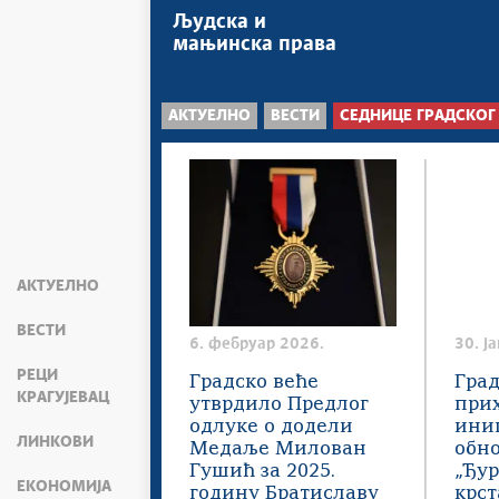
Људска и
мањинска права
АКТУЕЛНО
ВЕСТИ
СЕДНИЦЕ ГРАДСКОГ
АКТУЕЛНО
ВЕСТИ
6. фебруар 2026.
30. ј
РЕЦИ
Градско веће
Град
КРАГУЈЕВАЦ
утврдило Предлог
при
одлуке о додели
иниц
ЛИНКОВИ
Медаље Милован
обн
Гушић за 2025.
„Ђу
ЕКОНОМИЈА
годину Братиславу
крст