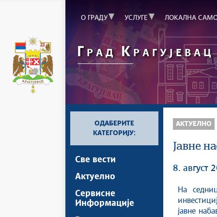
О ГРАДУ
УСЛУГЕ
ЛОКАЛНА САМ
Г
К
РАД
РАГУЈЕВАЦ
ОДАБЕРИТЕ
АКТУЕЛНО
КАТЕГОРИЈУ:
Јавне н
Све вести
8. август 
Актуелно
На седниц
Сервисне
инвестициј
Информације
јавне наба