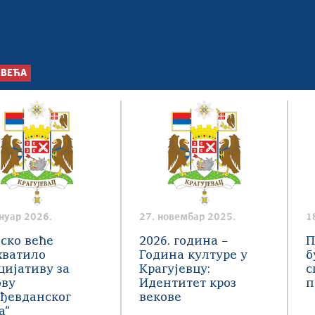
 ВЕЋА
ануар 2026.
27. новембар 2025.
1
ско веће
2026. година –
П
хватило
Година културе у
б
ијативу за
Крагујевцу:
с
ову
Идентитет кроз
п
рђевданског
векове
а“