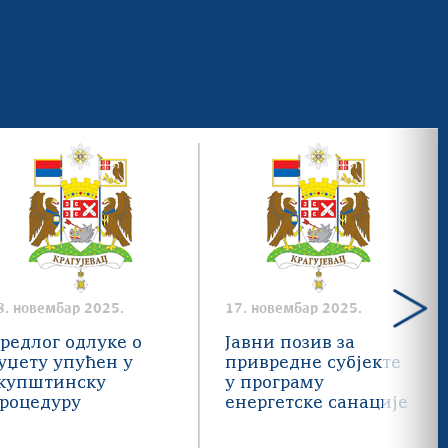
8. новембар 2025.
17. новембар 2025.
редлог одлуке о
Јавни позив за
уџету упућен у
привредне субјекте
купштинску
у програму
роцедуру
енергетске санације