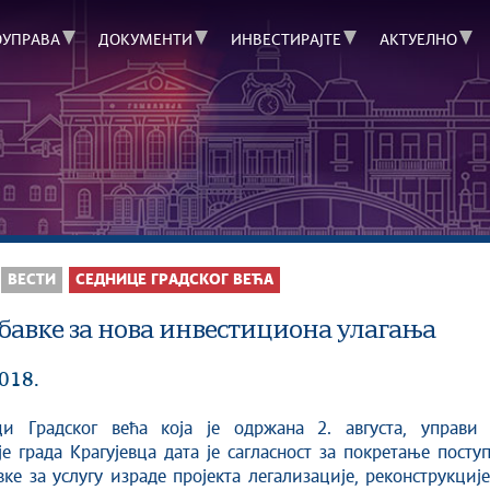
ОУПРАВА
ДОКУМЕНТИ
ИНВЕСТИРАЈТЕ
АКТУЕЛНО
ВЕСТИ
СЕДНИЦЕ ГРАДСКОГ ВЕЋА
абавке за нова инвестициона улагања
2018.
и Градског већа која је одржана 2. августа, управи 
е града Крагујевца дата је сагласност за покретање посту
вке за услугу израде пројекта легализације, реконструкциј