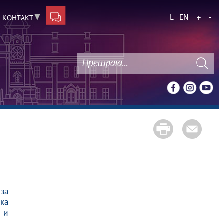
L
EN
+
-
КОНТАКТ
за
пка
е и