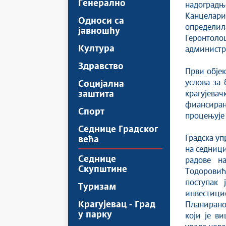
Генерално
надоград
Канцелар
Односи са
определила
јавношћу
Геронтолош
Култура
администр
Здравство
Први објек
услова за
Социјална
заштита
крагујевач
фиансирањ
Спорт
процењује 
Седнице Градског
Градска уп
већа
на седници
Седнице
радове н
Скупштине
Тодоровић
поступак 
Туризам
инвестиц
Крагујевац - Град
Планирано 
у парку
који је в