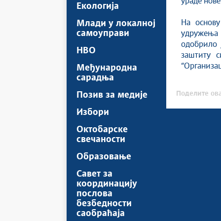
ураде нове
Екологија
На основу
Млади у локалној
самоуправи
удружења 
одобрило 
НВО
заштиту с
“Организац
Међународна
сарадња
Поделите ова
Позив за медије
Избори
Октобарске
свечаности
Образовање
Савет за
координацију
послова
безбедности
саобраћаја