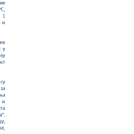
ме
С,
. 1
и и
љих
 у
езу
ст
 су
 за
ња
 и
та
“.
цу,
е,