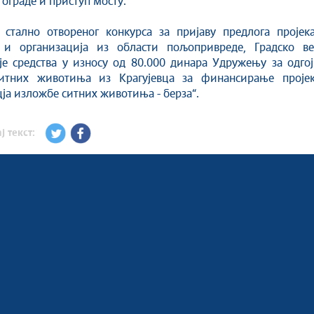
 ограде и приступ мосту.
 стално отвореног конкурса за пријаву предлога пројека
и организација из области пољопривреде, Градско ве
је средства у износу од 80.000 динара Удружењу за одгој
итних животиња из Крагујевца за финансирање пројек
ја изложбе ситних животиња - берза“.
ј текст: