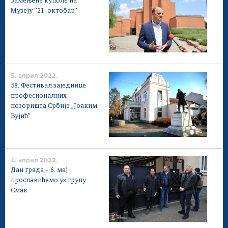
Замењене куполе на
Савет за координацију послова безбедности
Музеју ''21. октобар''
саобраћаја
Људска и мањинска права
5. април 2022.
58. Фестивал заједнице
професионалних
позоришта Србије „Јоаким
Вујић“
1. април 2022.
Дан града – 6. мај
прославићемо уз групу
Смак