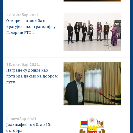
27. октобар 2021.
Отворена изложба о
крагујевачкој трагедији у
Галерији РТС-а
15. октобар 2021.
Награде су дошле као
потврда да смо на добром
путу
5. октобар 2021.
Јоакимфест од 8. до 15.
октобра