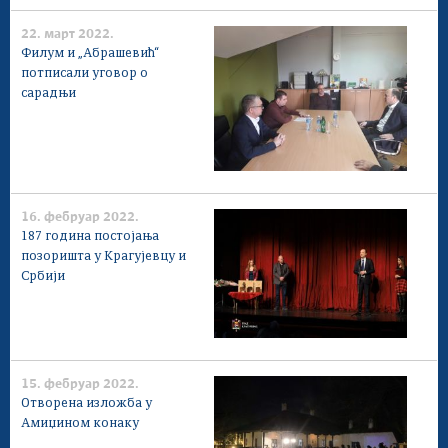
22. март 2022.
Филум и „Абрашевић“
потписали уговор о
сарадњи
16. фебруар 2022.
187 година постојања
позоришта у Крагујевцу и
Србији
15. фебруар 2022.
Отворена изложба у
Амиџином конаку