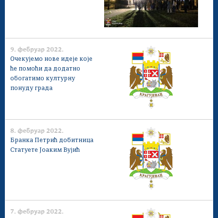
9. фебруар 2022.
Очекујемо нове идеје које
ће помоћи да додатно
обогатимо културну
понуду града
8. фебруар 2022.
Бранка Петрић добитница
Статуeте Јоаким Вујић
7. фебруар 2022.