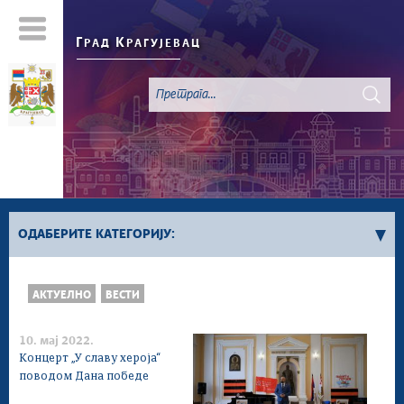
Г
К
РАД
РАГУЈЕВАЦ
ОДАБЕРИТЕ КАТЕГОРИЈУ:
Све вести
АКТУЕЛНО
ВЕСТИ
Актуелно
Сервисне Информације
10. мај 2022.
Генерално
Концерт „У славу хероја“
поводом Дана победе
Односи са јавношћу