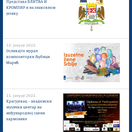
Представа БЛИТВА И
КРОМПИР и на знаковном
језику
13. јануар 2022.
Осликајте мурал
композиторки Љубици
Марић
11. јануар 2022.
Крагујевац – академски
музички центар на
међународној сцени
хармонике