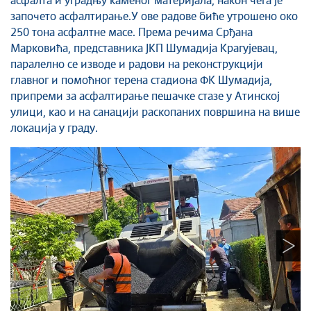
асфалта и уградњу каменог материјала, након чега је
Савет за координацију послова безбедности
започето асфалтирање.У ове радове биће утрошено око
саобраћаја
250 тона асфалтне масе. Према речима Срђана
Људска и мањинска права
Марковића, представника ЈКП Шумадија Крагујевац,
паралелно се изводе и радови на реконструкцији
главног и помоћног терена стадиона ФК Шумадија,
припреми за асфалтирање пешачке стазе у Атинској
улици, као и на санацији раскопаних површина на више
локација у граду.