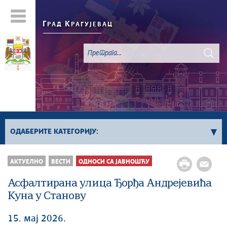
Г
К
РАД
РАГУЈЕВАЦ
ОДАБЕРИТЕ КАТЕГОРИЈУ:
Све вести
АКТУЕЛНО
ВЕСТИ
ОДНОСИ СА ЈАВНОШЋУ
Актуелно
Асфалтирана улица Ђорђа Андрејевића
Сервисне Информације
Куна у Станову
Генерално
Односи са јавношћу
15. мај 2026.