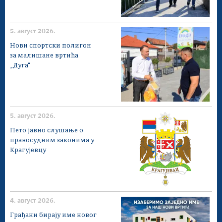
5. август 2026.
Нови спортски полигон
за малишане вртића
„Дуга“
5. август 2026.
Пето јавно слушање о
правосудним законима у
Крагујевцу
4. август 2026.
Грађани бирају име новог