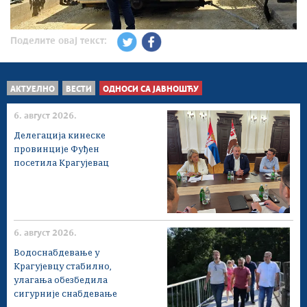
Поделите овај текст:
АКТУЕЛНО
ВЕСТИ
ОДНОСИ СА ЈАВНОШЋУ
6. август 2026.
Делегација кинеске
провинције Фуђен
посетила Крагујевац
6. август 2026.
Водоснабдевање у
Крагујевцу стабилно,
улагања обезбедила
сигурније снабдевање