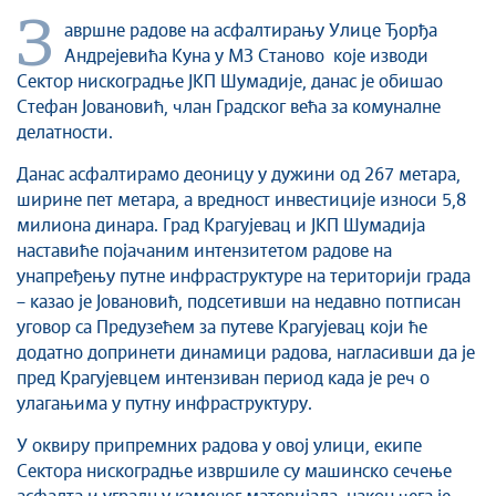
Култура
З
авршне радове на асфалтирању Улице Ђорђа
Здравство
Андрејевића Куна у МЗ Станово које изводи
Социјална заштита
Сектор нискоградње ЈКП Шумадије, данас је обишао
Спорт
Стефан Јовановић, члан Градског већа за комуналне
делатности.
Седнице Градског већа
Седнице Скупштине
Данас асфалтирамо деоницу у дужини од 267 метара,
Туризам
ширине пет метара, а вредност инвестиције износи 5,8
милиона динара. Град Крагујевац и ЈКП Шумадија
Крагујевац - Град у парку
наставиће појачаним интензитетом радове на
Екологија
унапређењу путне инфраструктуре на територији града
Млади у локалној самоуправи
– казао је Јовановић, подсетивши на недавно потписан
НВО
уговор са Предузећем за путеве Крагујевац који ће
Међународна сарадња
додатно допринети динамици радова, нагласивши да је
пред Крагујевцем интензиван период када је реч о
Позив за медије
улагањима у путну инфраструктуру.
Избори
Октобарске свечаности
У оквиру припремних радова у овој улици, екипе
Сектора нискоградње извршиле су машинско сечење
Образовање