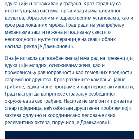
Савет за координацију послова безбедности
едукацији и оснаживању грађана. Кроз сарадњу са
саобраћаја
институцијама система, организацијама цивилног
Људска и мањинска права
друштва, образовним и здравственим установама, као и
кроз рад локалних мрежа, Град ради на унапређењу
механизма заштите жена и подизању свести о
неопходности нулте толеранције на сваки облик
насиља, рекла је Дамњановић.
Она је истакла да посебан значај има рад на превенцији,
едукацији младих, оснаживању жена, као и
промовисању равноправности као темељних вредности
савременог друштва. Кроз различите кампање, јавне
трибине, едукативне програме и партнерске активности,
Град настоји да допринесе стварању безбеднијег
окружења за све грађане. Насиље не сме бити приватна
ствар појединца, већ озбиљан друштвени проблем који
захтева одлучно и координисано деловање свих
релевантних актера, поручила је Дамњановић.