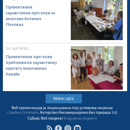
Превентивни
здравствени прегледи за
мештане Великих
Пчелица
16. јул 2026.
Превентивни прегледи
приближили здравствену
заштиту мештанима
Рамаће
Мапа сајта
Веб презентација jе лиценциранa под условима лиценце
Creative Commons
Ауторство-Некомерцијално-Без прерада 3.0
Србија; Веб пројекат
kragujevac.ls.gov.rs