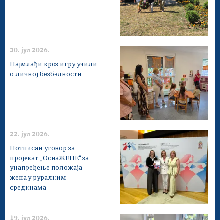
30. јул 2026.
Најмлађи кроз игру учили
о личној безбедности
22. јул 2026.
Потписан уговор за
пројекат „ОснаЖЕНЕ“ за
унапређење положаја
жена у руралним
срединама
19. јул 2026.