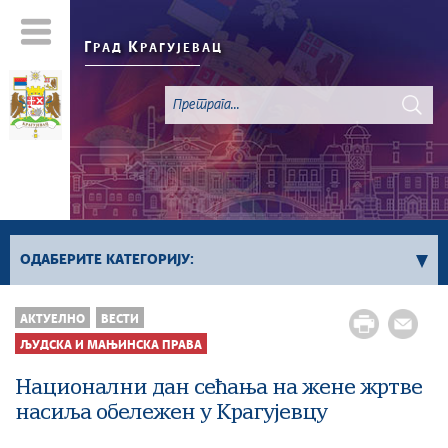
Г
К
РАД
РАГУЈЕВАЦ
ОДАБЕРИТЕ КАТЕГОРИЈУ:
Све вести
АКТУЕЛНО
ВЕСТИ
Актуелно
ЉУДСКА И МАЊИНСКА ПРАВА
Сервисне Информације
Национални дан сећања на жене жртве
Генерално
насиља обележен у Крагујевцу
Односи са јавношћу