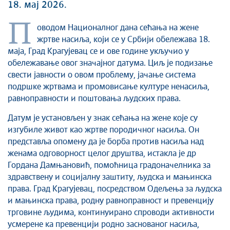
Култура
18. мај 2026.
Здравство
П
оводом Националног дана сећања на жене
Социјална заштита
жртве насиља, који се у Србији обележава 18.
Спорт
маја, Град Крагујевац се и ове године укључио у
Седнице Градског већа
обележавање овог значајног датума. Циљ је подизање
свести јавности о овом проблему, јачање система
Седнице Скупштине
подршке жртвама и промовисање културе ненасиља,
Туризам
равноправности и поштовања људских права.
Крагујевац - Град у парку
Датум је установљен у знак сећања на жене које су
Екологија
изгубиле живот као жртве породичног насиља. Он
Млади у локалној самоуправи
представља опомену да је борба против насиља над
НВО
женама одговорност целог друштва, истакла је др
Међународна сарадња
Гордана Дамњановић, помоћница градоначелника за
Позив за медије
здравствену и социјалну заштиту, људска и мањинска
права. Град Крагујевац, посредством Одељења за људска
Избори
и мањинска права, родну равноправност и превенцију
Октобарске свечаности
трговине људима, континуирано спроводи активности
Образовање
усмерене ка превенцији родно заснованог насиља,