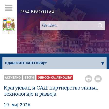
Г
К
РАД
РАГУЈЕВАЦ
ОДАБЕРИТЕ КАТЕГОРИЈУ:
Све вести
АКТУЕЛНО
ВЕСТИ
ОДНОСИ СА ЈАВНОШЋУ
Актуелно
Крагујевац и САД: партнерство знања,
Сервисне Информације
технологије и развоја
Генерално
Односи са јавношћу
19. мај 2026.