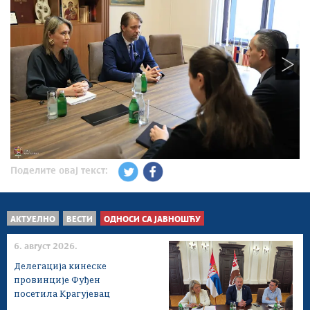
Поделите овај текст:
АКТУЕЛНО
ВЕСТИ
ОДНОСИ СА ЈАВНОШЋУ
6. август 2026.
Делегација кинеске
провинције Фуђен
посетила Крагујевац