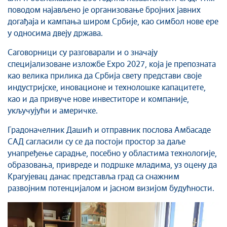
поводом најављено је организовање бројних јавних
догађаја и кампања широм Србије, као симбол нове ере
у односима двеју држава.
Саговорници су разговарали и о значају
специјализоване изложбе Expo 2027, која је препозната
као велика прилика да Србија свету представи своје
индустријске, иновационе и технолошке капацитете,
као и да привуче нове инвеститоре и компаније,
укључујући и америчке.
Градоначелник Дашић и отправник послова Амбасаде
САД сагласили су се да постоји простор за даље
унапређење сарадње, посебно у областима технологије,
образовања, привреде и подршке младима, уз оцену да
Крагујевац данас представља град са снажним
развојним потенцијалом и јасном визијом будућности.