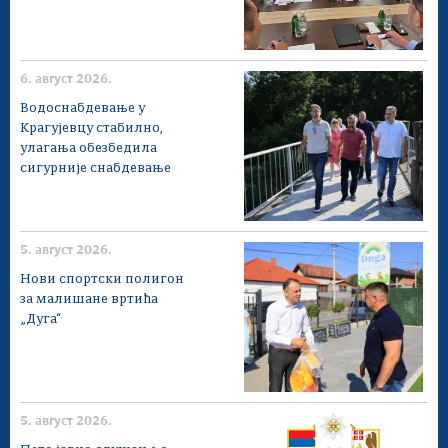
6. август 2026.
Водоснабдевање у
Крагујевцу стабилно,
улагања обезбедила
сигурније снабдевање
5. август 2026.
Нови спортски полигон
за малишане вртића
„Дуга“
5. август 2026.