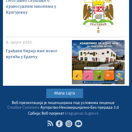
Пето јавно слушање о
правосудним законима у
Крагујевцу
4. август 2026.
Грађани бирају име новог
вртића у Ердечу
Мапа сајта
Веб презентација jе лиценциранa под условима лиценце
Creative Commons
Ауторство-Некомерцијално-Без прерада 3.0
Србија; Веб пројекат
kragujevac.ls.gov.rs