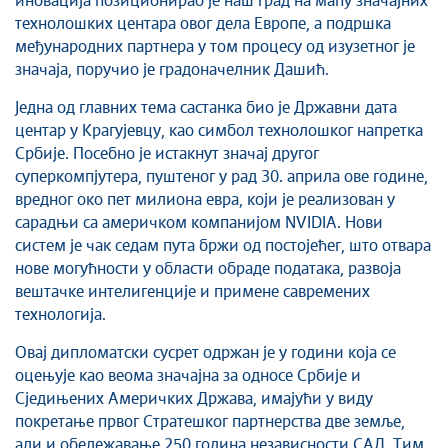
иновација позиционирао је наш град на мапу значајних
Савет за координацију послова безбедности
технолошких центара овог дела Европе, а подршка
саобраћаја
међународних партнера у том процесу од изузетног је
Људска и мањинска права
значаја, поручио је градоначелник Дашић.
Једна од главних тема састанка био је Државни дата
центар у Крагујевцу, као симбол технолошког напретка
Србије. Посебно је истакнут значај другог
суперкомпјутера, пуштеног у рад 30. априла ове године,
вредног око пет милиона евра, који је реализован у
сарадњи са америчком компанијом NVIDIA. Нови
систем је чак седам пута бржи од постојећег, што отвара
нове могућности у области обраде података, развоја
вештачке интелигенције и примене савремених
технологија.
Овај дипломатски сусрет одржан је у години која се
оцењује као веома значајна за односе Србије и
Сједињених Америчких Држава, имајући у виду
покретање првог Стратешког партнерства две земље,
али и обележавање 250 година независности САД. Тим