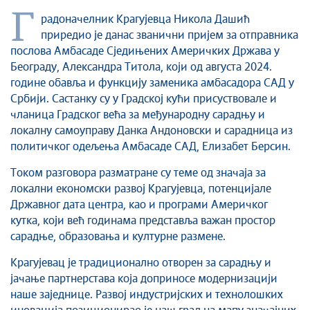
Култура
Г
радоначелник Крагујевца Никола Дашић
Здравство
приредио је данас званични пријем за отправника
Социјална заштита
послова Амбасаде Сједињених Америчких Држава у
Спорт
Београду, Александра Титола, који од августа 2024.
године обавља и функцију заменика амбасадора САД у
Седнице Градског већа
Србији. Састанку су у Градској кући присуствовале и
Седнице Скупштине
чланица Градског већа за међународну сарадњу и
Туризам
локалну самоуправу Данка Андоновски и сарадница из
Крагујевац - Град у парку
политичког одељења Амбасаде САД, Елизабет Берсин.
Екологија
Током разговора разматране су теме од значаја за
Млади у локалној самоуправи
локални економски развој Крагујевца, потенцијале
НВО
Државног дата центра, као и програми Америчког
Међународна сарадња
кутка, који већ годинама представља важан простор
сарадње, образовања и културне размене.
Позив за медије
Избори
Крагујевац је традиционално отворен за сарадњу и
Октобарске свечаности
јачање партнерстава која доприносе модернизацији
наше заједнице. Развој индустријских и технолошких
Образовање