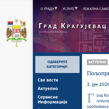
О ГРАДУ
УСЛУГЕ
ЛОКАЛНА САМ
Г
К
РАД
РАГУЈЕВАЦ
ОДАБЕРИТЕ
АКТУЕЛНО
КАТЕГОРИЈУ:
Пољопри
Све вести
3. јун 202
Актуелно
Град Крагујевац наставља реализацију програма подршке
Сервисне
пољопр
Информације
одобравању 