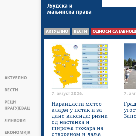
Људска и
мањинска права
АКТУЕЛНО
ВЕСТИ
ОДНОСИ СА ЈАВНО
АКТУЕЛНО
ВЕСТИ
7. август 2026.
7. ав
РЕЦИ
Наранџасти метео
Град
КРАГУЈЕВАЦ
аларм у петак и за
угос
дане викенда: ризик
Зап
ЛИНКОВИ
од настанка и
ширења пожара на
ЕКОНОМИЈА
отвореном и даље