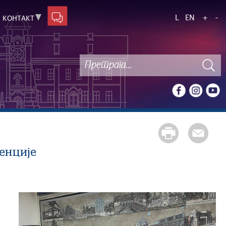
L
EN
+
-
КОНТАКТ
енције