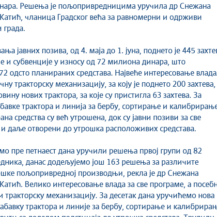
нара. Решења је пољопривредницима уручила др Снежана
атић, чланица Градског већа за равномерни и одрживи
и града.
ња јавних позива, од 4. маја до 1. јуна, поднето је 445 захте
је и субвенције у износу од 72 милиона динара, што
72 одсто планираних средстава. Највеће интересовање влад
чну тракторску механизацију, за коју је поднето 200 захтева,
овину нових трактора, за које су пристигла 63 захтева. За
бавке трактора и линија за бербу, сортирање и калибрирањ
на средства су већ утрошена, док су јавни позиви за све
 и даље отворени до утрошка расположивих средстава.
мо пре петнаест дана уручили решења првој групи од 82
ника, данас додељујемо још 163 решења за различите
шке пољопривредној производњи, рекла је др Снежана
атић. Велико интересовање влада за све програме, а посеб
 и тракторску механизацију. За десетак дана уручићемо нова
абавку трактора и линије за бербу, сортирање и калибрира