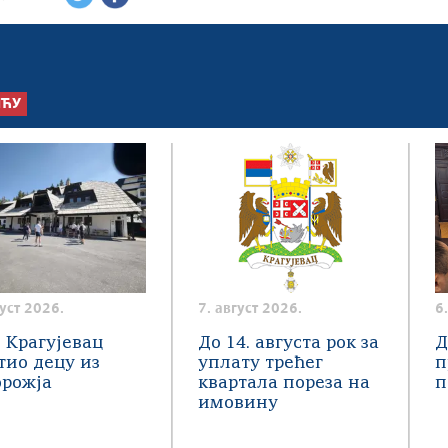
ШЋУ
густ 2026.
7. август 2026.
6
 Крагујевац
До 14. августа рок за
Д
тио децу из
уплату трећег
п
орожја
квартала пореза на
п
имовину