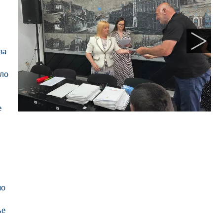
ва
ало
е
но
ње