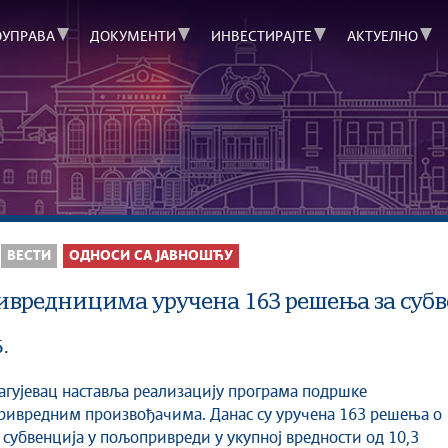
ОУПРАВА
ДОКУМЕНТИ
ИНВЕСТИРАЈТЕ
АКТУЕЛНО
ВЕСТИ
ОДНОСИ СА ЈАВНОШЋУ
вредницима уручена 163 решења за субв
6.
ивредним произвођачима. Данас су уручена 163 решења о
субвенција у пољопривреди у укупној вредности од 10,3