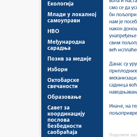
воћа и наст
Екологија
смо се да у
Млади у локалној
би пољоприв
самоуправи
нам је посе
након донош
НВО
унапређење 
Међународна
свим пољопр
сарадња
већ исплаће
Позив за медије
Данас су ур
Избори
приплодних 
механизациј
Октобарске
садница воћа
свечаности
наводњавањ
Образовање
Иначе, на те
Савет за
пољопривред
координацију
послова
безбедности
саобраћаја
Поделите ова