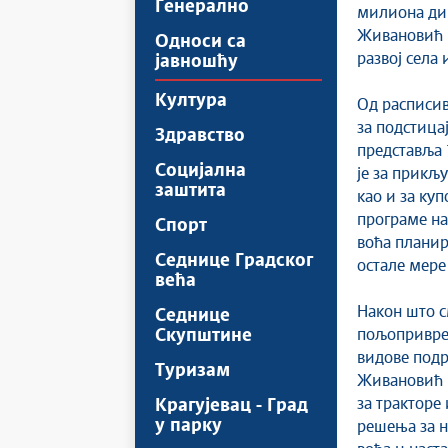
Генерално
милиона ди
Живановић К
Односи са
развој села 
јавношћу
Култура
Од расписива
за подстица
Здравство
представља 
Социјална
је за прикљу
заштита
као и за куп
програме на
Спорт
воћа планира
Седнице Градског
остале мере
већа
Након што с
Седнице
Скупштине
пољопривред
видове подр
Туризам
Живановић К
за тракторе
Крагујевац - Град
у парку
решења за н