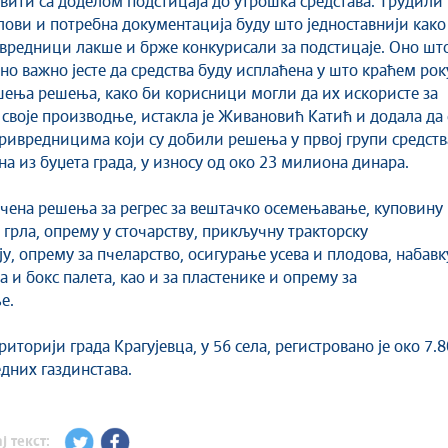
авити са доделом подстицаја до утрошка средстава. Трудили
слови и потребна документација буду што једноставнији како
редници лакше и брже конкурисали за подстицаје. Оно шт
бно важно јесте да средства буду исплаћена у што краћем рок
ења решења, како би корисници могли да их искористе за
своје производње, истакла је Живановић Катић и додала да 
ивредницима који су добили решења у првој групи средств
на из буџета града, у износу од око 23 милиона динара.
учена решења за регрес за вештачко осемењавање, куповину
грла, опрему у сточарству, прикључну тракторску
у, опрему за пчеларство, осигурање усева и плодова, набавк
 и бокс палета, као и за пластенике и опрему за
е.
риторији града Крагујевца, у 56 села, регистровано је око 7.
них газдинстава.
ј текст: