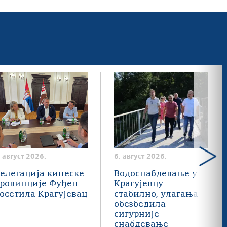
. август 2026.
6. август 2026.
елегација кинеске
Водоснабдевање у
ровинције Фуђен
Крагујевцу
осетила Крагујевац
стабилно, улагања
обезбедила
сигурније
снабдевање